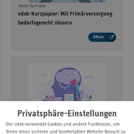
Stand: April 2026
–
vdek-Kurzpapier: Mit Primärversorgung
bedarfsgerecht steuern
Öffnen
Privatsphäre-Einstellungen
Stand: März 2026
–
Der vdek verwendet Cookies und andere Funktionen, um
vdek-Kurzpapier: Psychotherapeutische
Ihnen einen sicheren und komfortablen Website-Besuch zu