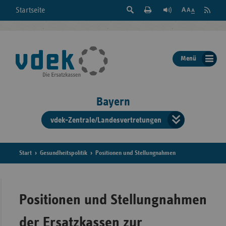
Suche
Seite
RSS
Startseite
Feed
einblenden
Drucken
abonni
Schrift
/
ausblenden
der
Menü
Seite
ändern
Bayern
vdek-Zentrale/Landesvertretungen
Verband
der
Ersatzka
Start
Gesundheitspolitik
Positionen und Stellungnahmen
Bun
Positionen und Stellungnahmen
der Ersatzkassen zur