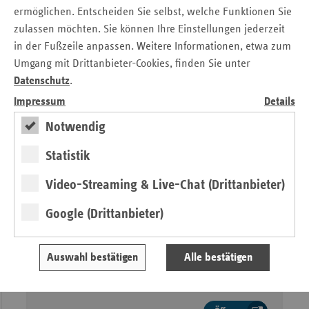
Versorgung in Deutschland
ermöglichen. Entscheiden Sie selbst, welche Funktionen Sie
weiterentwickeln
zulassen möchten. Sie können Ihre Einstellungen jederzeit
in der Fußzeile anpassen. Weitere Informationen, etwa zum
Öffnen
Umgang mit Drittanbieter-Cookies, finden Sie unter
Datenschutz
.
Impressum
Details
Notwendig
Statistik
Video-Streaming & Live-Chat (Drittanbieter)
Google (Drittanbieter)
Stand: Februar 2026
–
vdek-Kurzpapier: GKV-Finanzierung
Auswahl bestätigen
Alle bestätigen
dauerhaft stabilisieren