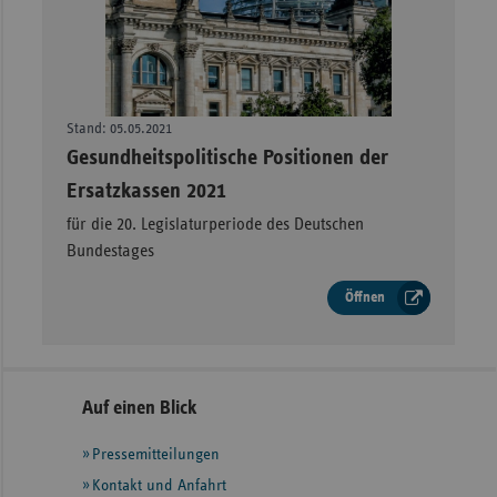
Stand: 05.05.2021
–
Gesundheitspolitische Positionen der
Ersatzkassen 2021
für die 20. Legislaturperiode des Deutschen
Bundestages
Öffnen
Seitennavigation
Seitenleiste
Auf einen Blick
mit
Pressemitteilungen
weiteren
Informationen
Kontakt und Anfahrt