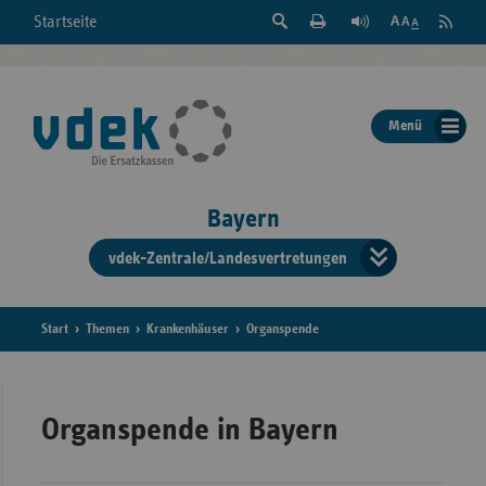
Suche
Seite
RSS
Startseite
Feed
einblenden
Drucken
abonni
Schrift
/
ausblenden
der
Menü
Seite
ändern
Bayern
vdek-Zentrale/Landesvertretungen
Verband
der
Ersatzka
Start
Themen
Krankenhäuser
Organspende
Bun
Organspende in Bayern