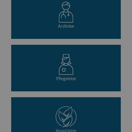
Arztlotse
Pflegelotse
Hospizlotse