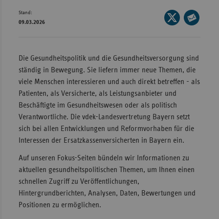
Stand:
Wür
Seite
09.03.2026
auf
Seite
Bay
X
per
Ber
teilen
E-
Die Gesundheitspolitik und die Gesundheitsversorgung sind
Bre
Mail
ständig in Bewegung. Sie liefern immer neue Themen, die
teilen
Ha
viele Menschen interessieren und auch direkt betreffen - als
Patienten, als Versicherte, als Leistungsanbieter und
Hes
Beschäftigte im Gesundheitswesen oder als politisch
Mec
Verantwortliche. Die vdek-Landesvertretung Bayern setzt
Vo
sich bei allen Entwicklungen und Reformvorhaben für die
Interessen der Ersatzkassenversicherten in Bayern ein.
Nie
Auf unseren Fokus-Seiten bündeln wir Informationen zu
Nor
aktuellen gesundheitspolitischen Themen, um Ihnen einen
Wes
schnellen Zugriff zu Veröffentlichungen,
Rhe
Hintergrundberichten, Analysen, Daten, Bewertungen und
Positionen zu ermöglichen.
Saa