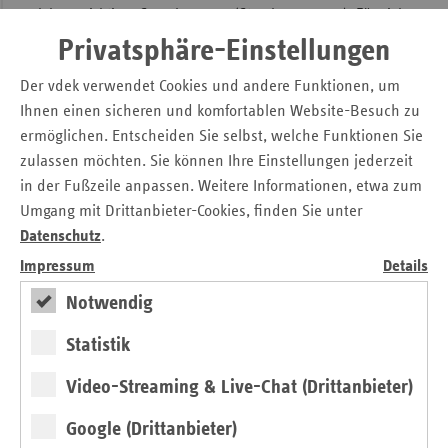
lebenswichtiges Spenderorgan (Stand 31.12.2025). Für viele
von ihnen ist die Transplantation die einzige Chance auf ein
Privatsphäre-Einstellungen
Weiterleben. Trotz großer medizinischer Fortschritte bleibt
Der vdek verwendet Cookies und andere Funktionen, um
die Zahl der tatsächlich gespendeten Organe jedoch
weiterhin vergleichsweise niedrig. Viele Menschen stehen
Ihnen einen sicheren und komfortablen Website-Besuch zu
der Organspende grundsätzlich positiv gegenüber, haben
ermöglichen. Entscheiden Sie selbst, welche Funktionen Sie
ihre persönliche Entscheidung jedoch nicht
zulassen möchten. Sie können Ihre Einstellungen jederzeit
dokumentiert.
» Lesen
in der Fußzeile anpassen. Weitere Informationen, etwa zum
Umgang mit Drittanbieter-Cookies, finden Sie unter
Datenschutz
.
Impressum
Details
Notwendig
Statistik
Video-Streaming & Live-Chat (Drittanbieter)
Google (Drittanbieter)