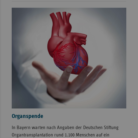
Sac
Sac
An
Sch
Ho
Thü
Organspende
In Bayern warten nach Angaben der Deutschen Stiftung
Organtransplantation rund 1.100 Menschen auf ein