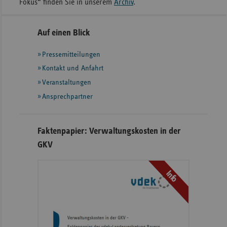
Fokus“ finden Sie in unserem
Archiv
.
Seitennavigation
Seitenleiste
Auf einen Blick
mit
Pressemitteilungen
weiteren
Informationen
Kontakt und Anfahrt
Veranstaltungen
Ansprechpartner
Faktenpapier: Verwaltungskosten in der
GKV
Info