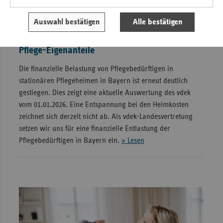
Auswahl bestätigen
Alle bestätigen
Pflege-Eigenanteile
Die finanzielle Belastung von Pflegebedürftigen in
stationären Pflegeheimen in Bayern ist erneut deutlich
gestiegen. Dies zeigt eine aktuelle Auswertung des vdek
vom 01.01.2026. Eine Entspannung bei den Heimkosten
zeichnet sich derzeit nicht ab. Als vdek-Landesvertretung
setzen wir uns für eine finanzielle Entlastung der
Pflegebedürftigen in Bayern ein.
» Lesen