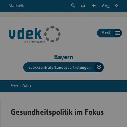
Suche
Seite
RSS
Startseite
Feed
einblenden
Drucken
abonni
Schrift
/
ausblenden
der
Menü
Seite
ändern
Bayern
vdek-Zentrale/Landesvertretungen
Verband
der
Ersatzka
Start
Fokus
Bun
Gesundheitspolitik im Fokus