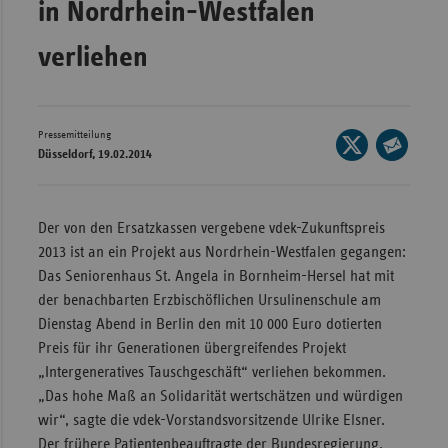
in Nordrhein-Westfalen
Wür
verliehen
Bay
Ber
Bre
Pressemitteilung
Seite
Düsseldorf, 19.02.2014
auf
Ha
Seite
X
per
Hes
teilen
E-
Der von den Ersatzkassen vergebene vdek-Zukunftspreis
Mec
Mail
2013 ist an ein Projekt aus Nordrhein-Westfalen gegangen:
Vo
teilen
Das Seniorenhaus St. Angela in Bornheim-Hersel hat mit
Nie
der benachbarten Erzbischöflichen Ursulinenschule am
Dienstag Abend in Berlin den mit 10 000 Euro dotierten
Nor
Preis für ihr Generationen übergreifendes Projekt
Wes
„Intergeneratives Tauschgeschäft“ verliehen bekommen.
Rhe
„Das hohe Maß an Solidarität wertschätzen und würdigen
wir“, sagte die vdek-Vorstandsvorsitzende Ulrike Elsner.
Saa
Der frühere Patientenbeauftragte der Bundesregierung,