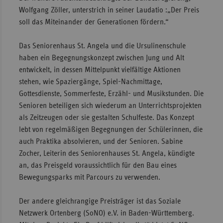
Wolfgang Zöller, unterstrich in seiner Laudatio :„Der Preis
Sac
soll das Miteinander der Generationen fördern.“
Sac
An
Das Seniorenhaus St. Angela und die Ursulinenschule
haben ein Begegnungskonzept zwischen Jung und Alt
Sch
entwickelt, in dessen Mittelpunkt vielfältige Aktionen
Ho
stehen, wie Spaziergänge, Spiel-Nachmittage,
Thü
Gottesdienste, Sommerfeste, Erzähl- und Musikstunden. Die
Senioren beteiligen sich wiederum an Unterrichtsprojekten
als Zeitzeugen oder sie gestalten Schulfeste. Das Konzept
lebt von regelmäßigen Begegnungen der Schülerinnen, die
auch Praktika absolvieren, und der Senioren. Sabine
Zocher, Leiterin des Seniorenhauses St. Angela, kündigte
an, das Preisgeld voraussichtlich für den Bau eines
Bewegungsparks mit Parcours zu verwenden.
Der andere gleichrangige Preisträger ist das Soziale
Netzwerk Ortenberg (SoNO) e.V. in Baden-Württemberg.