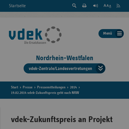
Suche
Seite
RSS
Startseite
Feed
einblenden
Drucken
abonni
Schrift
/
ausblenden
der
Menü
Seite
ändern
Nordrhein-Westfalen
vdek-Zentrale/Landesvertretungen
Verband
der
Ersatzka
Start
Presse
Pressemitteilungen
2014
19.02.2014 vdek-Zukunftspreis geht nach NRW
Bun
vdek-Zukunftspreis an Projekt