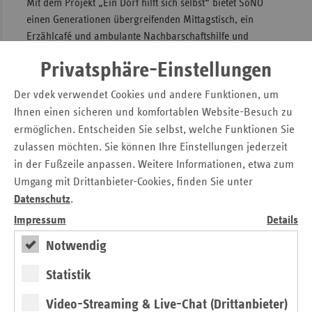
Mit dem Projekt „Ein Dorf hilft sich selbst“ bietet SoNO
einen Generationen übergreifenden Mittagstisch, ein
Erzählcafé und ambulante Nachbarschaftshilfe und
Fahrdienste an.
Privatsphäre-Einstellungen
Die Ersatzkassengemeinschaft hat den vdek-Zukunftspreis
Der vdek verwendet Cookies und andere Funktionen, um
bereits zum vierten Mal verliehen. Eine Jury aus Politik,
Ihnen einen sicheren und komfortablen Website-Besuch zu
Ärzteschaft, Wissenschaft und dem vdek ermittelt die
ermöglichen. Entscheiden Sie selbst, welche Funktionen Sie
Preisträger.
zulassen möchten. Sie können Ihre Einstellungen jederzeit
in der Fußzeile anpassen. Weitere Informationen, etwa zum
Kontakt und Ansprechpartnerin für das Projekt
Umgang mit Drittanbieter-Cookies, finden Sie unter
„Intergeneratives Tauschgeschäft“:
Datenschutz
.
Seniorenhaus St. Angela
Impressum
Details
Eine Einrichtung der Stiftung der Cellitinnen zur hl. Maria
Sabine Zocher
Notwendig
Bierbaumstraße 3
53332 Bornheim-Hersel
Statistik
Tel.: 02222/92725-0
Video-Streaming & Live-Chat (Drittanbieter)
st.angela@cellitinnen.de