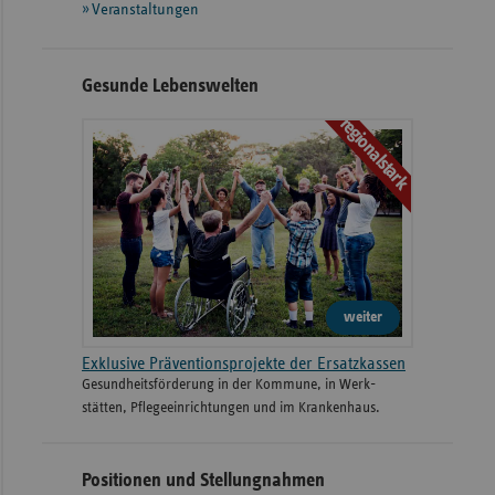
Veranstaltungen
Gesunde Lebenswelten
regionalstark
weiter
Exklusive Präventionsprojekte der Ersatzkassen
Gesund­heits­­förderung in der Kommune, in Werk­
stätten, Pflege­einrichtungen und im Kranken­haus.
Positionen und Stellungnahmen