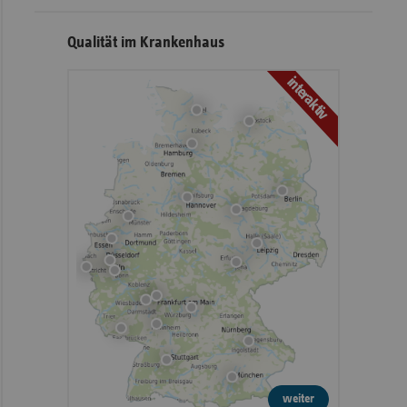
Qualität im Krankenhaus
interaktiv
weiter