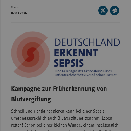
Stand:
Wür
Seite
07.03.2024
auf
Seite
Bay
X
per
Ber
teilen
E-
Bre
Mail
teilen
Ha
Hes
Mec
Vo
Nie
Kampagne zur Früherkennung von
Nor
Blutvergiftung
Wes
Schnell und richtig reagieren kann bei einer Sepsis,
Rhe
umgangssprachlich auch Blutvergiftung genannt, Leben
retten! Schon bei einer kleinen Wunde, einem Insektenstich,
Saa