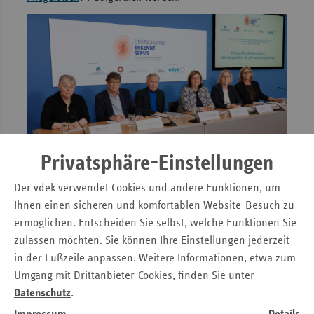
Privatsphäre-Einstellungen
Pressekonferenz „Sepsis für pflegende Angehörige“ – vlnr:
Astrid Wendlik, Dr. Matthias Gründling, Prof. Dr. Reinhart,
Der vdek verwendet Cookies und andere Funktionen, um
Dr. Ruth Hecker, Ulrike Elsner, Michaela Gottfried
Ihnen einen sicheren und komfortablen Website-Besuch zu
ermöglichen. Entscheiden Sie selbst, welche Funktionen Sie
zulassen möchten. Sie können Ihre Einstellungen jederzeit
in der Fußzeile anpassen. Weitere Informationen, etwa zum
Umgang mit Drittanbieter-Cookies, finden Sie unter
Datenschutz
.