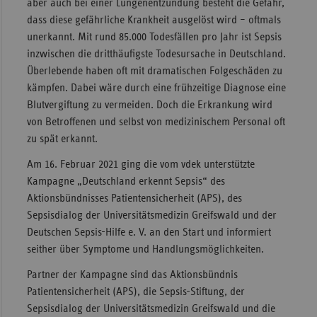
aber auch bei einer Lungenentzündung besteht die Gefahr,
dass diese gefährliche Krankheit ausgelöst wird – oftmals
Sac
unerkannt. Mit rund 85.000 Todesfällen pro Jahr ist Sepsis
Sac
inzwischen die dritthäufigste Todesursache in Deutschland.
An
Überlebende haben oft mit dramatischen Folgeschäden zu
Sch
kämpfen. Dabei wäre durch eine frühzeitige Diagnose eine
Ho
Blutvergiftung zu vermeiden. Doch die Erkrankung wird
von Betroffenen und selbst von medizinischem Personal oft
Thü
zu spät erkannt.
Am 16. Februar 2021 ging die vom vdek unterstützte
Kampagne „Deutschland erkennt Sepsis“ des
Aktionsbündnisses Patientensicherheit (APS), des
Sepsisdialog der Universitätsmedizin Greifswald und der
Deutschen Sepsis-Hilfe e. V. an den Start und informiert
seither über Symptome und Handlungsmöglichkeiten.
Partner der Kampagne sind das Aktionsbündnis
Patientensicherheit (APS), die Sepsis-Stiftung, der
Sepsisdialog der Universitätsmedizin Greifswald und die