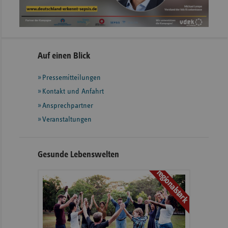
Seitennavigation
Seitenleiste
Auf einen Blick
mit
Pressemitteilungen
weiteren
Informationen
Kontakt und Anfahrt
Ansprechpartner
Veranstaltungen
Gesunde Lebenswelten
regionalstark