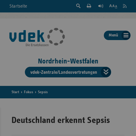
Suche
Seite
RSS
Startseite
Feed
einblenden
Drucken
abonni
Schrift
/
ausblenden
der
Menü
Seite
ändern
Nordrhein-Westfalen
vdek-Zentrale/Landesvertretungen
Verband
der
Ersatzka
Start
Fokus
Sepsis
Bun
Deutschland erkennt Sepsis