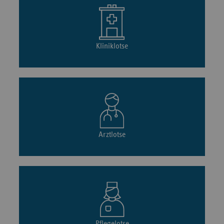
Kliniklotse
Arztlotse
Pflegelotse