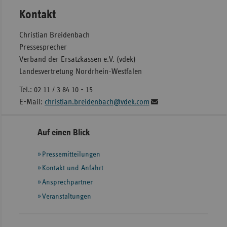
Kontakt
Christian Breidenbach
Pressesprecher
Verband der Ersatzkassen e.V. (vdek)
Landesvertretung Nordrhein-Westfalen
Tel.: 02 11 / 3 84 10 - 15
E-Mail:
christian.breidenbach@vdek.com
Seitennavigation
Seitenleiste
Auf einen Blick
mit
Pressemitteilungen
weiteren
Informationen
Kontakt und Anfahrt
Ansprechpartner
Veranstaltungen