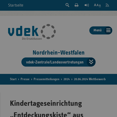
Suche
Seite
RSS
Startseite
Feed
einblenden
Drucken
abonni
Schrift
/
ausblenden
der
Menü
Seite
ändern
Nordrhein-Westfalen
vdek-Zentrale/Landesvertretungen
Verband
der
Ersatzka
Start
Presse
Pressemitteilungen
2014
20.06.2014 Wettbewerb
Bun
Kindertageseinrichtung
„Entdeckungskiste“ aus