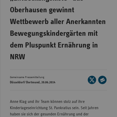
Wür
Oberhausen gewinnt
Bay
Wettbewerb aller Anerkannten
Ber
Bewegungskindergärten mit
Bre
dem Pluspunkt Ernährung in
Ha
Hes
NRW
Mec
Vo
Nie
Gemeinsame Pressemitteilung
Seite
Düsseldorf/ Dortmund, 20.06.2014
auf
Nor
Seite
X
Wes
per
teilen
E-
Rhe
Anne Klag und ihr Team können stolz auf ihre
Mail
Kindertageseinrichtung St. Pankratius sein. Seit Jahren
teilen
haben sie sich der gesunden Ernährung und der
Saa