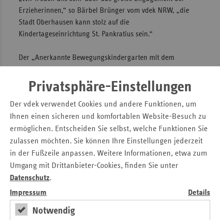
Erzieherinnen,“ so Bärbel Brünger vom vdek NRW, „die
Stadt Oberhausen kann stolz auf die
Kindertageseinrichtung St. Pankratius sein.“
Der „Anerkannte Bewegungskindergarten mit dem
Pluspunkt Ernährung“ wird seit 2008 den
Kindertageseinrichtungen in NRW angeboten. Mit diesem
Privatsphäre-Einstellungen
Präventionsprojekt soll bereits frühzeitig dem Übergewicht
Der vdek verwendet Cookies und andere Funktionen, um
von Kindern vorgebeugt werden. Inzwischen haben sich
Ihnen einen sicheren und komfortablen Website-Besuch zu
bereits rund 200 Einrichtungen zertifizieren lassen. Aktuell
wurde das Projekt bis 2017 verlängert.
ermöglichen. Entscheiden Sie selbst, welche Funktionen Sie
zulassen möchten. Sie können Ihre Einstellungen jederzeit
Download: Kindertageseinrichtung
in der Fußzeile anpassen. Weitere Informationen, etwa zum
„Entdeckungskiste“ aus Oberhausen gewinnt
Umgang mit Drittanbieter-Cookies, finden Sie unter
Wettbewerb aller Anerkannten
Datenschutz
.
Bewegungskindergärten mit dem Pluspunkt
Impressum
Details
Ernährung in NRW.pdf
Notwendig