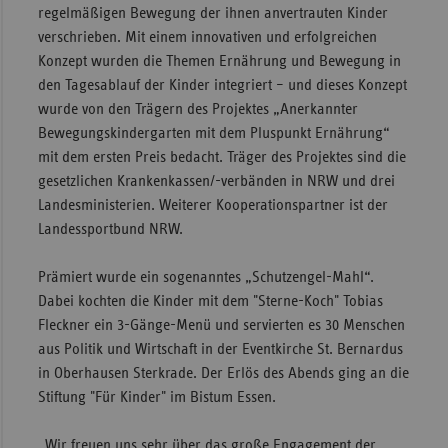
regelmäßigen Bewegung der ihnen anvertrauten Kinder
Sac
verschrieben. Mit einem innovativen und erfolgreichen
Konzept wurden die Themen Ernährung und Bewegung in
Sac
den Tagesablauf der Kinder integriert – und dieses Konzept
An
wurde von den Trägern des Projektes „Anerkannter
Sch
Bewegungskindergarten mit dem Pluspunkt Ernährung“
Ho
mit dem ersten Preis bedacht. Träger des Projektes sind die
Thü
gesetzlichen Krankenkassen/-verbänden in NRW und drei
Landesministerien. Weiterer Kooperationspartner ist der
Landessportbund NRW.
Prämiert wurde ein sogenanntes „Schutzengel-Mahl“.
Dabei kochten die Kinder mit dem "Sterne-Koch" Tobias
Fleckner ein 3-Gänge-Menü und servierten es 30 Menschen
aus Politik und Wirtschaft in der Eventkirche St. Bernardus
in Oberhausen Sterkrade. Der Erlös des Abends ging an die
Stiftung "Für Kinder" im Bistum Essen.
„Wir freuen uns sehr über das große Engagement der