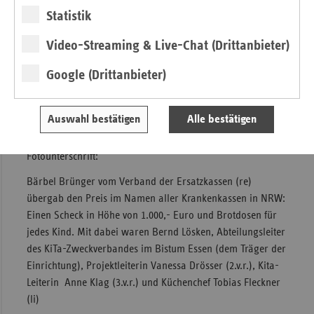
Statistik
Video-Streaming & Live-Chat (Drittanbieter)
Google (Drittanbieter)
Auswahl bestätigen
Alle bestätigen
Fotounterschrift:
Bärbel Brünger vom Verband der Ersatzkassen (re)
übergab den Preis im Namen aller Krankenkassen in NRW:
Einen Scheck in Höhe von 1.000,- Euro und Brotdosen für
jedes Kind. Mit dabei waren Bernd Lösken, Abteilungsleiter
des KiTa-Zweckverbandes im Bistum Essen (dem Träger der
Einrichtung), Projektleiterin Vanessa Drösser (2.v.r.), Kita-
Leiterin Anne Klag (3.v.r.) und Küchenchef Tobias Fleckner
(li)