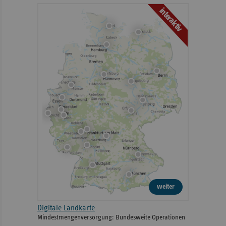
interaktiv
weiter
Digitale Landkarte
Mindestmengenversorgung: Bundesweite Operationen