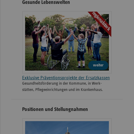
Gesunde Lebenswelten
regionalstark
weiter
Exklusive Präventionsprojekte der Ersatzkassen
Gesund­heits­­förderung in der Kommune, in Werk­
stätten, Pflege­einrichtungen und im Kranken­haus.
Positionen und Stellungnahmen