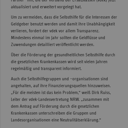
Partner“ hin, die der Verband der Ersatzkassen (vdek) jetzt
aktualisiert und erweitert vorgelegt hat.
Sac
Um zu vermeiden, dass die Selbsthilfe für die Interessen der
Sac
Geldgeber benutzt werden und damit ihre Unabhängigkeit
An
verlieren, fordert der vdek vor allem Transparenz.
Sch
Mindestens einmal im Jahr sollten die Geldflüsse und
Ho
Zuwendungen detailliert veröffentlicht werden.
Thü
Über die Förderung der gesundheitlichen Selbsthilfe durch
die gesetzlichen Krankenkassen wird seit vielen Jahren
regelmäßig und transparent informiert.
Auch die Selbsthilfegruppen und –organisationen sind
angehalten, auf ihre Finanzierungsquellen hinzuweisen.
„Für die meisten ist das kein Problem,“ weiß Dirk Ruiss,
Leiter der vdek-Landesvertretung NRW. „zusammen mit
dem Antrag auf Förderung durch die gesetzlichen
Krankenkassen unterschreiben die Gruppen und
Landesorganisationen eine Neutralitätserklärung.“