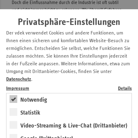
Doch die Einflussnahme durch die Industrie ist oft subtil
und nicht immer leicht zu erkennen. Wo überall Gefahren
der Beeinflussung für Selbsthilfegruppen liegen können
Privatsphäre-Einstellungen
und wie man sich wehren kann, zeigt die Broschüre
„Ungleiche Partner – Patientenselbsthilfe und
Der vdek verwendet Cookies und andere Funktionen, um
Wirtschaftsunternehmen im Gesundheitssektor“. Die
Ihnen einen sicheren und komfortablen Website-Besuch zu
Broschüre steht im Internet zur Verfügung unter:
ermöglichen. Entscheiden Sie selbst, welche Funktionen Sie
www.vdek.com/LVen/NRW/Service/Selbsthilfe.html
zulassen möchten. Sie können Ihre Einstellungen jederzeit
in der Fußzeile anpassen. Weitere Informationen, etwa zum
Umgang mit Drittanbieter-Cookies, finden Sie unter
Datenschutz
.
Download: Vorsicht bei Spenden und Sponsoring .pdf
Impressum
Details
Notwendig
Download: Broschüre Ungleiche Partner.pdf
Statistik
Kontakt
Video-Streaming & Live-Chat (Drittanbieter)
Christian Breidenbach