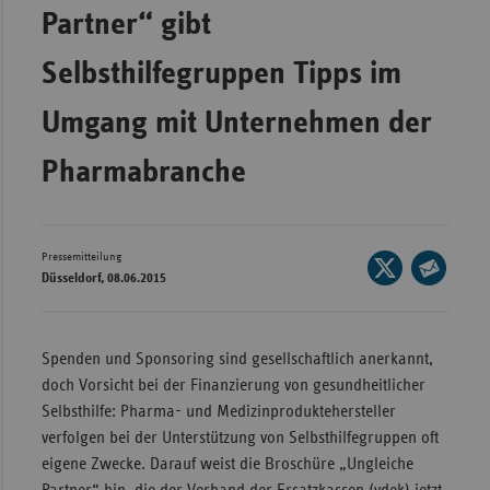
Partner“ gibt
Wür
Selbsthilfegruppen Tipps im
Bay
Ber
Umgang mit Unternehmen der
Bre
Pharmabranche
Ha
Hes
Mec
Pressemitteilung
Seite
Düsseldorf, 08.06.2015
Vo
auf
Seite
X
Nie
per
teilen
E-
Nor
Spenden und Sponsoring sind gesellschaftlich anerkannt,
Mail
Wes
doch Vorsicht bei der Finanzierung von gesundheitlicher
teilen
Selbsthilfe: Pharma- und Medizinproduktehersteller
Rhe
verfolgen bei der Unterstützung von Selbsthilfegruppen oft
eigene Zwecke. Darauf weist die Broschüre „Ungleiche
Saa