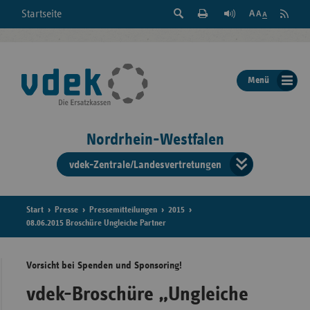
Suche
Seite
RSS
Startseite
Feed
einblenden
Drucken
abonni
Schrift
/
ausblenden
der
Menü
Seite
ändern
Nordrhein-Westfalen
vdek-Zentrale/Landesvertretungen
Verband
der
Ersatzka
Start
Presse
Pressemitteilungen
2015
08.06.2015 Broschüre Ungleiche Partner
Vorsicht bei Spenden und Sponsoring!
Bun
vdek-Broschüre „Ungleiche