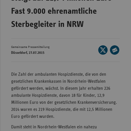
Wür
Fast 9.000 ehrenamtliche
Bay
Sterbegleiter in NRW
Ber
Bre
Gemeinsame Pressemitteilung
Seite
Ha
Düsseldorf, 27.07.2015
auf
Seite
Hes
X
per
Mec
teilen
E-
Die Zahl der ambulanten Hospizdienste, die von den
Vo
Mail
gesetzlichen Krankenkassen in Nordrhein-Westfalen
Nie
teilen
gefördert werden, wächst. In diesem Jahr erhalten 226
ambulante Hospizdienste, davon 18 für Kinder, 12,9
Nor
Millionen Euro von der gesetzlichen Krankenversicherung.
Wes
2014 waren es 219 Hospizdienste, die mit 12,5 Millionen
Rhe
Euro gefördert wurden.
Damit steht in Nordrhein-Westfalen ein nahezu
Saa