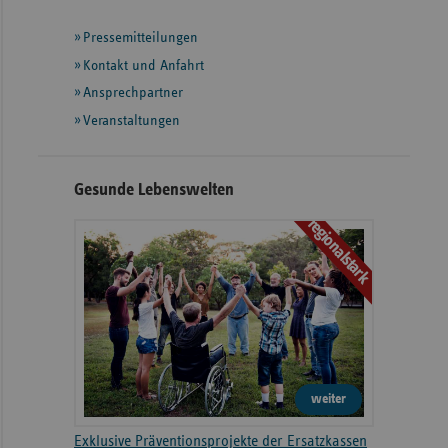
mit
Pressemitteilungen
weiteren
Informationen
Kontakt und Anfahrt
Ansprechpartner
Veranstaltungen
Gesunde Lebenswelten
regionalstark
weiter
Exklusive Präventionsprojekte der Ersatzkassen