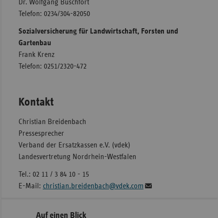
Dr. Wolfgang Buschfort
Telefon: 0234/304-82050
Sozialversicherung für Landwirtschaft, Forsten und
Gartenbau
Frank Krenz
Telefon: 0251/2320-472
Kontakt
Christian Breidenbach
Pressesprecher
Verband der Ersatzkassen e.V. (vdek)
Landesvertretung Nordrhein-Westfalen
Tel.: 02 11 / 3 84 10 - 15
E-Mail:
christian.breidenbach@vdek.com
Seitennavigation
Seitenleiste
Auf einen Blick