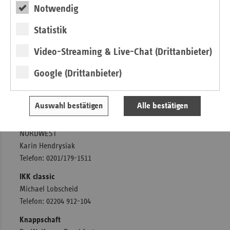
Sigrid Averesch
Notwendig
Telefon: 0211/38410-15
Statistik
AOK NORDWEST
Jens Kuschel
Video-Streaming & Live-Chat (Drittanbieter)
Telefon:0231/4193-10145
Google (Drittanbieter)
AOK Rheinland/Hamburg
Ellen von Itter
Telefon: 0211/8791-1038
Auswahl bestätigen
Alle bestätigen
BKK-Landesverband
NORDWEST
Karin Hendrysiak
Telefon: 0201/179-1511
IKK classic
Michael Lobscheid
Telefon: 02204 912-104
Knappschaft