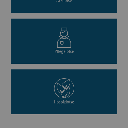
Arztlotse
Pflegelotse
Hospizlotse