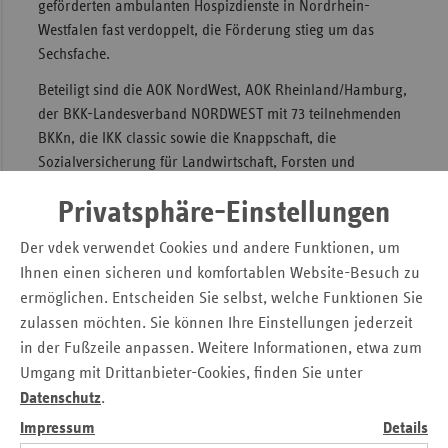
geförderten ambulanten Hospizdienste in Nordrhein-
Westfalen fast verdoppelt, die Förderung stieg um das
Sechsfache.
Beteiligt sind die AOK NordWest, AOK Rheinland/Hamburg,
der BKK-Landesverband NORDWEST mit 73 teilnehmenden
BKKn, die IKK classic sowie die Knappschaft, die
Sozialversicherung für Landwirtschaft, Forsten und
Gartenbau und die Ersatzkassen (BARMER GEK, TK, DAK-
Privatsphäre-Einstellungen
Gesundheit, KKH, HEK, Handelskrankenkasse) im Verband
der Ersatzkassen e. V. (vdek). Die Höhe des Anteils an der
Der vdek verwendet Cookies und andere Funktionen, um
Förderung richtet sich nach der Zahl der Versicherten.
Ihnen einen sicheren und komfortablen Website-Besuch zu
ermöglichen. Entscheiden Sie selbst, welche Funktionen Sie
Pressemitteilung
zulassen möchten. Sie können Ihre Einstellungen jederzeit
in der Fußzeile anpassen. Weitere Informationen, etwa zum
Ansprechpartner
Umgang mit Drittanbieter-Cookies, finden Sie unter
Datenschutz
.
Federführend für die Veröffentlichung:
Impressum
Details
Verband der Ersatzkassen e.V., Landesvertretung NRW