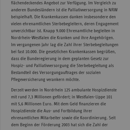
flächendeckendes Angebot zur Verfügung. Im Vergleich zu
Sac
anderen Bundesländern ist die Palliativversorgung in NRW
beispielhaft. Die Krankenkassen danken insbesondere den
Sac
vielen ehrenamtlichen Sterbebegleitern, deren Engagement
An
unverzichtbar ist. Knapp 9.000 Ehrenamtliche begleiten in
Sch
Nordrhein-Westfalen die Kranken und ihre Angehörigen.
Ho
Im vergangenen Jahr lag die Zahl ihrer Sterbebegleitungen
bei fast 10.000. Die gesetzlichen Krankenkassen begrüßen,
Thü
dass die Bunderegierung in dem geplanten Gesetz zur
Hospiz- und Palliativversorgung die Sterbebegleitung als
Bestandteil des Versorgungauftrages der sozialen
Pflegeversicherung verankern möchte.
Derzeit werden in Nordrhein 125 ambulante Hospizdienste
mit rund 7,3 Millionen gefördert; in Westfalen-Lippe 101
mit 5,6 Millionen Euro. Mit dem Geld finanzieren die
Hospizdienste die Aus- und Fortbildung ihrer
ehrenamtlichen Mitarbeiter sowie die Koordinierung. Seit
dem Beginn der Förderung 2003 hat sich die Zahl der