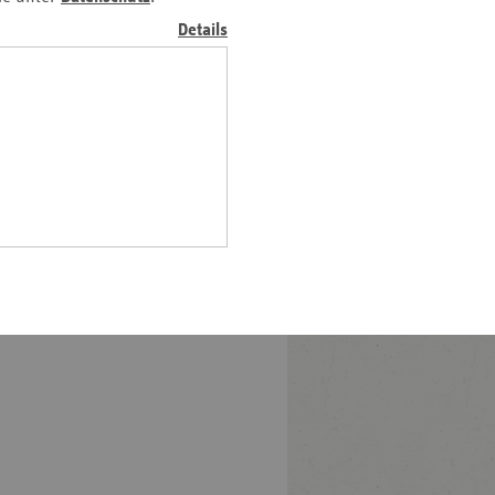
betonen, partnerschaftlich
Pfalz
Details
or Ort zusammenzuarbeiten
rland
t Grippeimpfstoff auch in
hsen
hsen-
halt
leswig-
lstein
ringen