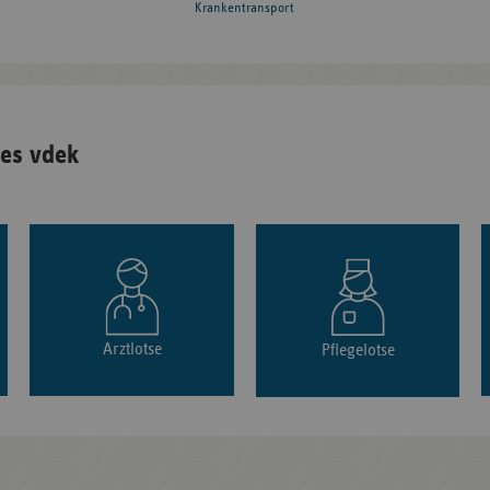
Krankentransport
es vdek
Arztlotse
Pflegelotse