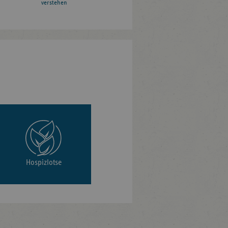
verstehen
Hospizlotse