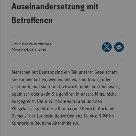
Auseinandersetzung mit
Wür
Betroffenen
Bay
Ber
Bre
Gemeinsame Pressemitteilung
Seite
Düsseldorf, 28.11.2016
Ha
auf
Seite
X
Hes
per
teilen
E-
Mec
Menschen mit Demenz sind ein Teil unserer Gesellschaft.
Mail
Vo
Sie können lachen, weinen, lieben, sind traurig oder
teilen
verstimmt, mal stark, mal schwach, müde oder hellwach,
Nie
apathisch oder aktiv. Sie gehören in unsere Mitte, nicht
Nor
ausgegrenzt. Dafür wirbt die vom Land und den
Wes
Pflegekassen geförderte Kampagne "Mensch. Auch mit
Demenz" der Landesinitiative Demenz-Service NRW im
Rhe
Kuratorium Deutsche Altershilfe e.V.
Saa