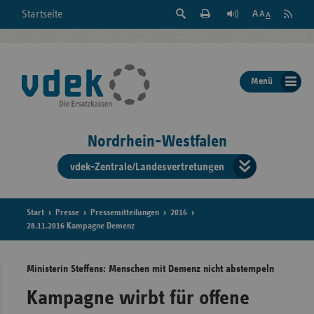
Suche
Seite
RSS
Startseite
Feed
einblenden
Drucken
abonni
Schrift
/
ausblenden
der
Menü
Seite
ändern
Nordrhein-Westfalen
vdek-Zentrale/Landesvertretungen
Verband
der
Ersatzka
Start
Presse
Pressemitteilungen
2016
28.11.2016 Kampagne Demenz
Ministerin Steffens: Menschen mit Demenz nicht abstempeln
Bun
Kampagne wirbt für offene