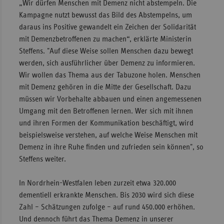
„Wir dürfen Menschen mit Demenz nicht abstempeln. Die
Sac
Kampagne nutzt bewusst das Bild des Abstempelns, um
daraus ins Positive ge­wandelt ein Zeichen der Solidarität
Sac
mit Demenzbetroffenen zu machen“, erklärte Ministerin
An
Steffens. "Auf diese Weise sollen Men­schen dazu bewegt
Sch
werden, sich ausführlicher über Demenz zu informieren.
Ho
Wir wollen das Thema aus der Tabuzone holen. Menschen
mit Demenz gehören in die Mitte der Gesellschaft. Dazu
Thü
müssen wir Vorbehalte abbauen und einen angemessenen
Umgang mit den Betroffenen lernen. Wer sich mit ihnen
und ihren Formen der Kommunikation beschäftigt, wird
beispielsweise verstehen, auf welche Weise Menschen mit
Demenz in ihre Ruhe finden und zufrieden sein können", so
Steffens weiter.
In Nordrhein-Westfalen leben zurzeit etwa 320.000
dementiell erkrankte Menschen. Bis 2030 wird sich diese
Zahl – Schätzungen zufolge – auf rund 450.000 erhöhen.
Und dennoch führt das Thema Demenz in unserer