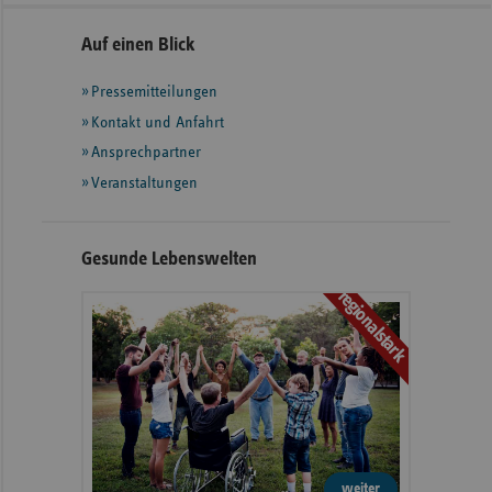
Seitennavigation
Seitenleiste
Auf einen Blick
mit
Pressemitteilungen
weiteren
Informationen
Kontakt und Anfahrt
Ansprechpartner
Veranstaltungen
Gesunde Lebenswelten
regionalstark
weiter