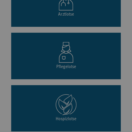
Arztlotse
Pflegelotse
Hospizlotse