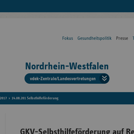
Fokus
Gesundheitspolitik
Presse
Nordrhein-Westfalen
vdek-Zentrale/Landesvertretungen
Verba
der
2017
14.08.201 Selbsthilfeförderung
Ersat
GKV-Selbsthilfeförderung auf R
Bun