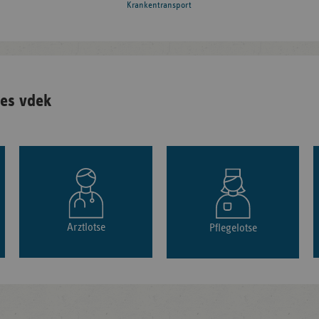
Krankentransport
es vdek
Arztlotse
Pflegelotse