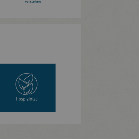
verstehen
Hospizlotse