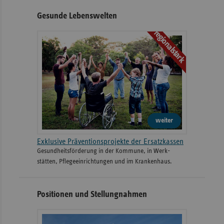
Gesunde Lebenswelten
regionalstark
weiter
Exklusive Präventionsprojekte der Ersatzkassen
Gesund­heits­­förderung in der Kommune, in Werk­
stätten, Pflege­einrichtungen und im Kranken­haus.
Positionen und Stellungnahmen