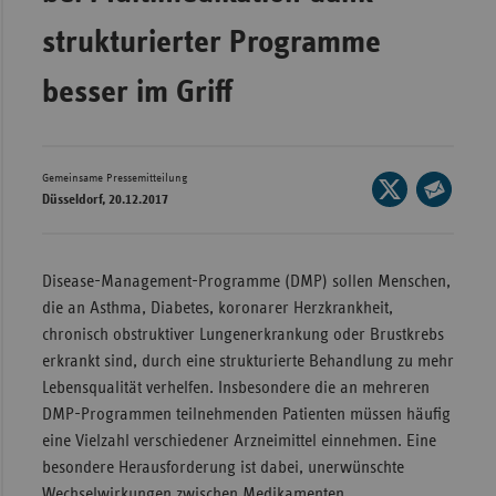
Wür
strukturierter Programme
Bay
besser im Griff
Ber
Bre
Gemeinsame Pressemitteilung
Seite
Ha
Düsseldorf, 20.12.2017
auf
Seite
Hes
X
per
Mec
teilen
E-
Disease-Management-Programme (DMP) sollen Menschen,
Vo
Mail
die an Asthma, Diabetes, koronarer Herzkrankheit,
Nie
teilen
chronisch obstruktiver Lungenerkrankung oder Brustkrebs
erkrankt sind, durch eine strukturierte Behandlung zu mehr
Nor
Lebensqualität verhelfen. Insbesondere die an mehreren
Wes
DMP-Programmen teilnehmenden Patienten müssen häufig
Rhe
eine Vielzahl verschiedener Arzneimittel einnehmen. Eine
besondere Herausforderung ist dabei, unerwünschte
Saa
Wechselwirkungen zwischen Medikamenten