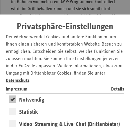
im Rahmen von mehreren DMP-Programmen kontrolliert
wird, im Griff behalten können und sie sich somit nicht
negativ auf die Versorgungsziele auswirkt. Das ist sowohl
für die Patienten als auch für die Behandler eine sehr gute
Privatsphäre-Einstellungen
Nachricht“, sagt Dr. med. Carsten König, stellvertretender
Vorstandsvorsitzender der Kassenärztlichen Vereinigung
Der vdek verwendet Cookies und andere Funktionen, um
(KV) Nordrhein.
Ihnen einen sicheren und komfortablen Website-Besuch zu
ermöglichen. Entscheiden Sie selbst, welche Funktionen Sie
„Die Disease-Management-Programme verbessern die
zulassen möchten. Sie können Ihre Einstellungen jederzeit
Koordination und verringern damit den Aufwand für die
in der Fußzeile anpassen. Weitere Informationen, etwa zum
Versorgung von Patienten mit mehreren chronischen
Umgang mit Drittanbieter-Cookies, finden Sie unter
Erkrankungen und ihren spezifischen
Datenschutz
.
Medikationsanforderungen. Eine weitere wirksame
Impressum
Details
Verbesserung wäre eine IT-gestützte Lösung bei der
Notwendig
Medikation und eine einheitliche Datenerfassung“; so
Matthias Mohrmann, Mitglied des Vorstandes der AOK
Statistik
Rheinland/Hamburg.
Video-Streaming & Live-Chat (Drittanbieter)
20.12.17 DMP-Bericht.pdf