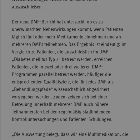
auszuschließen.
Sac
Sac
Der neue DMP-Bericht hat untersucht, ob es zu
An
unerwünschten Nebenwirkungen kommt, wenn Patienten
täglich fünf oder mehr Medikamente einnehmen und an
Sch
mehreren DMPs teilnehmen. Das Ergebnis ist eindeutig: Im
Ho
Vergleich zu Patienten, die ausschließlich im DMP
Thü
„Diabetes mellitus Typ 2“ betreut werden, erreichen
Patienten, die in zwei oder drei weiteren DMP-
Programmen parallel betreut werden, häufiger die
entsprechenden Qualitätsziele, die für jedes DMP als
„Behandlungspfade“ wissenschaftlich abgesichert
vorgegeben werden. Zudem zeigen sich bei einer
Betreuung innerhalb mehrerer DMP auch höhere
Teilnahmeraten bei den regelmäßig stattfindenden
Kontrolluntersuchungen und Patienten-Schulungen.
„Die Auswertung belegt, dass wir eine Multimedikation, die