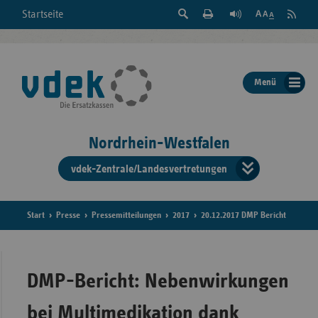
Suche
Seite
RSS
Startseite
Feed
einblenden
Drucken
abonni
Schrift
/
ausblenden
der
Menü
Seite
ändern
Nordrhein-Westfalen
vdek-Zentrale/Landesvertretungen
Verband
der
Ersatzka
Start
Presse
Pressemitteilungen
2017
20.12.2017 DMP Bericht
Bun
DMP-Bericht: Nebenwirkungen
bei Multimedikation dank