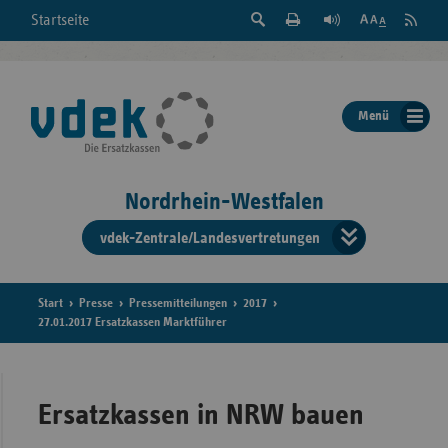
Suche
Seite
RSS
Startseite
Feed
einblenden
Drucken
abonni
Schrift
/
ausblenden
der
Menü
Seite
ändern
Nordrhein-Westfalen
vdek-Zentrale/Landesvertretungen
Verband
der
Ersatzka
Start
Presse
Pressemitteilungen
2017
27.01.2017 Ersatzkassen Marktführer
Bun
Ersatzkassen in NRW bauen