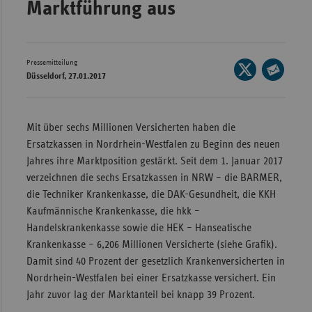
Marktführung aus
Wür
Bay
Pressemitteilung
Seite
Ber
Düsseldorf, 27.01.2017
auf
Seite
Bre
X
per
Ha
teilen
E-
Mit über sechs Millionen Versicherten haben die
Mail
Hes
Ersatzkassen in Nordrhein-Westfalen zu Beginn des neuen
teilen
Jahres ihre Marktposition gestärkt. Seit dem 1. Januar 2017
Mec
verzeichnen die sechs Ersatzkassen in NRW – die BARMER,
Vo
die Techniker Krankenkasse, die DAK-Gesundheit, die KKH
Nie
Kaufmännische Krankenkasse, die hkk –
Nor
Handelskrankenkasse sowie die HEK – Hanseatische
Wes
Krankenkasse – 6,206 Millionen Versicherte (siehe Grafik).
Damit sind 40 Prozent der gesetzlich Krankenversicherten in
Rhe
Nordrhein-Westfalen bei einer Ersatzkasse versichert. Ein
Jahr zuvor lag der Marktanteil bei knapp 39 Prozent.
Saa