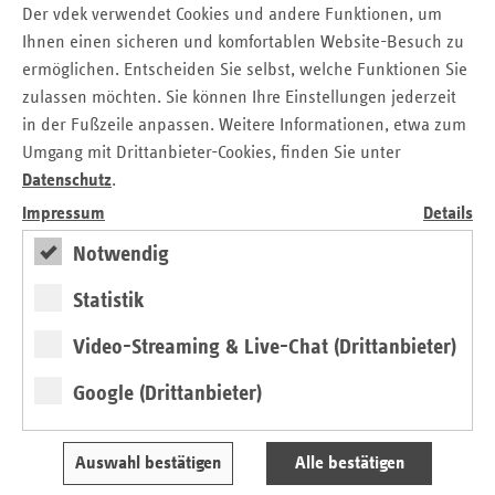
Der vdek verwendet Cookies und andere Funktionen, um
Verband der Ersatzkassen e.V. (vdek)
Ihnen einen sicheren und komfortablen Website-Besuch zu
Landesvertretung Nordrhein-Westfalen
ermöglichen. Entscheiden Sie selbst, welche Funktionen Sie
Tel.: 02 11 / 3 84 10 - 15
zulassen möchten. Sie können Ihre Einstellungen jederzeit
E-Mail:
christian.breidenbach@vdek.com
in der Fußzeile anpassen. Weitere Informationen, etwa zum
Umgang mit Drittanbieter-Cookies, finden Sie unter
Datenschutz
.
Seitennavigation
Seitenleiste
Auf einen Blick
mit
Impressum
Details
Pressemitteilungen
weiteren
Notwendig
Informationen
Kontakt und Anfahrt
Ansprechpartner
Statistik
Veranstaltungen
Video-Streaming & Live-Chat (Drittanbieter)
Google (Drittanbieter)
Gesunde Lebenswelten
regionalstark
Auswahl bestätigen
Alle bestätigen