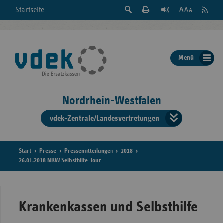
Suche
Seite
RSS
Startseite
Feed
einblenden
Drucken
abonni
Schrift
/
ausblenden
der
Menü
Seite
ändern
Nordrhein-Westfalen
vdek-Zentrale/Landesvertretungen
Verband
der
Ersatzka
Start
Presse
Pressemitteilungen
2018
26.01.2018 NRW Selbsthilfe-Tour
Bun
Krankenkassen und Selbsthilfe