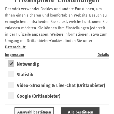
Der vdek verwendet Cookies und andere Funktionen, um
Kontakt
Ihnen einen sicheren und komfortablen Website-Besuch zu
Christian Breidenbach
ermöglichen. Entscheiden Sie selbst, welche Funktionen Sie
Pressesprecher
zulassen möchten. Sie können Ihre Einstellungen jederzeit
Verband der Ersatzkassen e.V. (vdek)
in der Fußzeile anpassen. Weitere Informationen, etwa zum
Landesvertretung Nordrhein-Westfalen
Umgang mit Drittanbieter-Cookies, finden Sie unter
Datenschutz
.
Tel.: 02 11 / 3 84 10 - 15
E-Mail:
christian.breidenbach@vdek.com
Impressum
Details
Notwendig
Seitennavigation
Seitenleiste
Auf einen Blick
Statistik
mit
Pressemitteilungen
weiteren
Video-Streaming & Live-Chat (Drittanbieter)
Informationen
Kontakt und Anfahrt
Ansprechpartner
Google (Drittanbieter)
Veranstaltungen
Auswahl bestätigen
Alle bestätigen