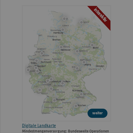
interaktiv
weiter
Digitale Landkarte
Mindestmengenversorgung: Bundesweite Operationen