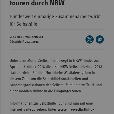
touren durch NRW
Wür
Bundesweit einmalige Zusammenarbeit wirbt
Bay
für Selbsthilfe
Ber
Bre
Gemeinsame Pressemitteilung
Seite
Düsseldorf, 26.01.2018
Ha
auf
Seite
X
Hes
per
teilen
E-
Mec
Unter dem Motto „Selbsthilfe bewegt in NRW“ findet von
Mail
Vo
April bis Oktober 2018 die erste NRW Selbsthilfe-Tour 2018
teilen
statt. In vielen Städten Nordrhein-Westfalens gehen in
Nie
diesem Zeitraum die Selbsthilfekontaktstellen und
Nor
Landesorganisationen der Selbsthilfe
mit einem Truck und
Wes
einer mobilen Bühne in die Fußgängerzonen.
Rhe
Informationen zur Selbsthilfe-Tour sind nun auf einer
Internet-Seite zu sehen. Unter
www.nrw-selbsthilfe-
Saa