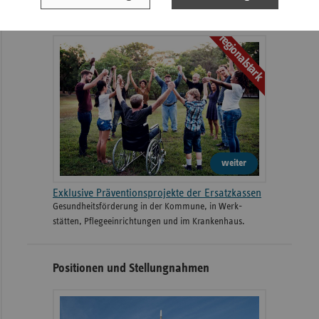
Gesunde Lebenswelten
regionalstark
weiter
Exklusive Präventionsprojekte der Ersatzkassen
Gesund­heits­­förderung in der Kommune, in Werk­
stätten, Pflege­einrichtungen und im Kranken­haus.
Positionen und Stellungnahmen