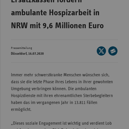
Wür
ambulante Hospizarbeit in
Bay
NRW mit 9,6 Millionen Euro
Ber
Bre
Ha
Pressemitteilung
Seite
Düsseldorf, 16.07.2020
auf
Hes
Seite
X
per
Mec
teilen
E-
Vo
Immer mehr schwerstkranke Menschen wünschen sich,
Mail
dass sie die letzte Phase ihres Lebens in ihrer gewohnten
Nie
teilen
Umgebung verbringen können. Die ambulanten
Nor
Hospizdienste mit ihren ehrenamtlichen Sterbebegleitern
Wes
haben das im vergangenen Jahr in 13.811 Fällen
ermöglicht.
Rhe
„Dieses soziale Engagement ist wichtig und verdient Lob
Saa