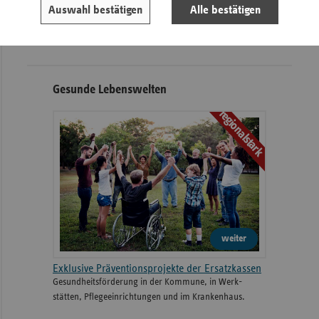
Informationen
Kontakt und Anfahrt
Auswahl bestätigen
Alle bestätigen
Ansprechpartner
Veranstaltungen
Gesunde Lebenswelten
regionalstark
weiter
Exklusive Präventionsprojekte der Ersatzkassen
Gesund­heits­­förderung in der Kommune, in Werk­
stätten, Pflege­einrichtungen und im Kranken­haus.