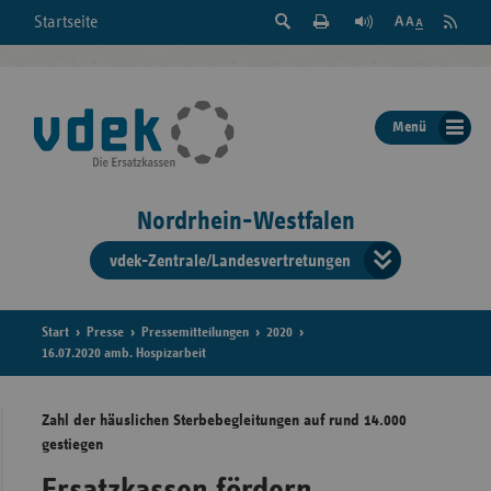
Suche
Seite
RSS
Startseite
Feed
einblenden
Drucken
abonni
Schrift
/
ausblenden
der
Menü
Seite
ändern
Nordrhein-Westfalen
vdek-Zentrale/Landesvertretungen
Verband
der
Ersatzka
Start
Presse
Pressemitteilungen
2020
16.07.2020 amb. Hospizarbeit
Zahl der häuslichen Sterbebegleitungen auf rund 14.000
Bun
gestiegen
Ersatzkassen fördern