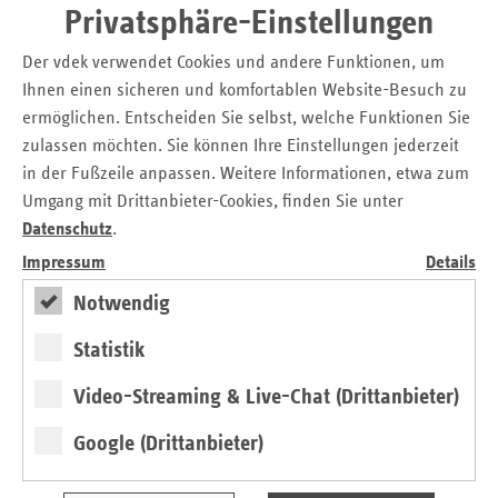
Nordrhein-Westfalen flächendeckend Angebote für
Privatsphäre-Einstellungen
häusliche Sterbebegleitung gibt.
Der vdek verwendet Cookies und andere Funktionen, um
16.7.2020 amb. Hospizarbeit.pdf
Ihnen einen sicheren und komfortablen Website-Besuch zu
ermöglichen. Entscheiden Sie selbst, welche Funktionen Sie
zulassen möchten. Sie können Ihre Einstellungen jederzeit
Kontakt
in der Fußzeile anpassen. Weitere Informationen, etwa zum
Umgang mit Drittanbieter-Cookies, finden Sie unter
Christian Breidenbach
Datenschutz
.
Pressesprecher
Verband der Ersatzkassen e.V. (vdek)
Impressum
Details
Landesvertretung Nordrhein-Westfalen
Notwendig
Tel.: 02 11 / 3 84 10 - 15
Statistik
E-Mail:
christian.breidenbach@vdek.com
Video-Streaming & Live-Chat (Drittanbieter)
Seitennavigation
Seitenleiste
Auf einen Blick
Google (Drittanbieter)
mit
Pressemitteilungen
weiteren