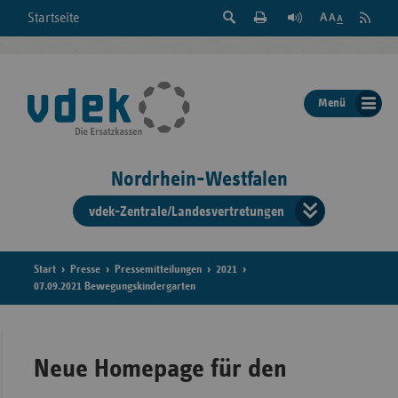
Suche
Seite
RSS
Startseite
Feed
einblenden
Drucken
abonni
Schrift
/
ausblenden
der
Menü
Seite
ändern
Nordrhein-Westfalen
vdek-Zentrale/Landesvertretungen
Verband
der
Ersatzka
Start
Presse
Pressemitteilungen
2021
07.09.2021 Bewegungskindergarten
Bun
Neue Homepage für den