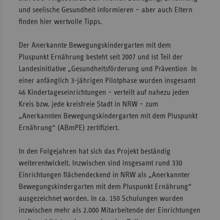
und seelische Gesundheit informieren – aber auch Eltern
Sac
finden hier wertvolle Tipps.
Sac
An
Der Anerkannte Bewegungskindergarten mit dem
Pluspunkt Ernährung besteht seit 2007 und ist Teil der
Sch
Landesinitiative „Gesundheitsförderung und Prävention In
Ho
einer anfänglich 3-jährigen Pilotphase wurden insgesamt
Thü
46 Kindertageseinrichtungen – verteilt auf nahezu jeden
Kreis bzw. jede kreisfreie Stadt in NRW – zum
„Anerkannten Bewegungskindergarten mit dem Pluspunkt
Ernährung“ (ABmPE) zertifiziert.
In den Folgejahren hat sich das Projekt beständig
weiterentwickelt. Inzwischen sind insgesamt rund 330
Einrichtungen flächendeckend in NRW als „Anerkannter
Bewegungskindergarten mit dem Pluspunkt Ernährung“
ausgezeichnet worden. In ca. 150 Schulungen wurden
inzwischen mehr als 2.000 Mitarbeitende der Einrichtungen