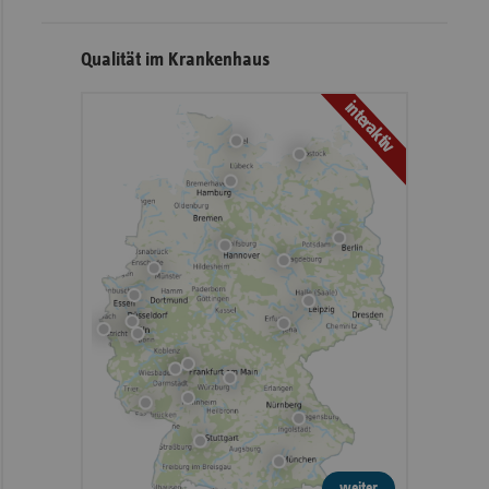
Qualität im Krankenhaus
interaktiv
weiter