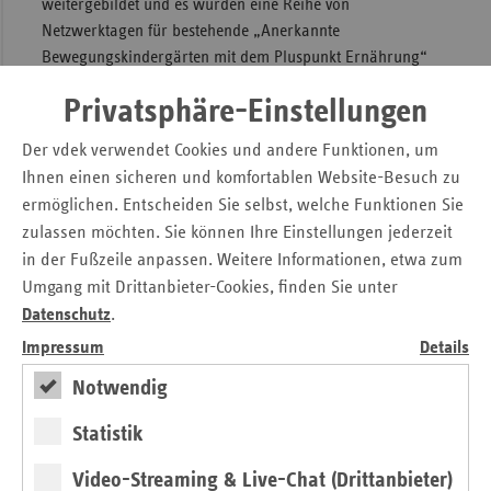
weitergebildet und es wurden eine Reihe von
Netzwerktagen für bestehende „Anerkannte
Bewegungskindergärten mit dem Pluspunkt Ernährung“
durchgeführt
Privatsphäre-Einstellungen
Allein im Kindergartenjahr 2020/ 2021 profitierten über
Der vdek verwendet Cookies und andere Funktionen, um
23.500 Kinder und deren Familien in NRW von dem
Ihnen einen sicheren und komfortablen Website-Besuch zu
Angebot. Seit 2020 ergänzt das Zusatzmodul „Seelische
ermöglichen. Entscheiden Sie selbst, welche Funktionen Sie
Gesundheit“ den Bewegungskindergarten mit dem
zulassen möchten. Sie können Ihre Einstellungen jederzeit
Pluspunkt Ernährung.
in der Fußzeile anpassen. Weitere Informationen, etwa zum
Umgang mit Drittanbieter-Cookies, finden Sie unter
Träger des Angebots sind die Gesetzlichen Krankenkassen
Datenschutz
.
in NRW und die Landesregierung NRW – vertreten durch
das Ministerium für Arbeit, Gesundheit und Soziales; das
Impressum
Details
Ministerium für Kinder, Familie, Flüchtlinge und
Notwendig
Integration; das Ministerium für Umwelt, Landwirtschaft,
Natur- und Verbraucherschutz sowie der Staatskanzlei des
Statistik
Landes NRW. Kooperationspartner ist der Landessportbund
NRW/ die Sportjugend NRW.
Video-Streaming & Live-Chat (Drittanbieter)