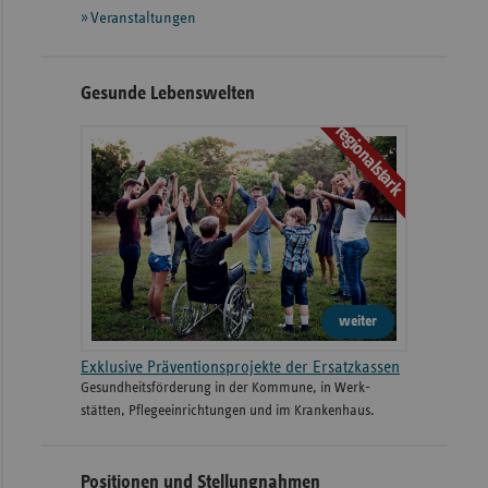
Veranstaltungen
Gesunde Lebenswelten
regionalstark
weiter
Exklusive Präventionsprojekte der Ersatzkassen
Gesund­heits­­förderung in der Kommune, in Werk­
stätten, Pflege­einrichtungen und im Kranken­haus.
Positionen und Stellungnahmen