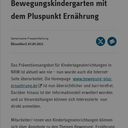
Bewegungskindergarten mit
Wür
dem Pluspunkt Ernährung
Bay
Ber
Bre
Gemeinsame Pressemitteilung
Seite
Düsseldorf, 07.09.2021
auf
Ha
Seite
X
per
Hes
teilen
E-
Das Präventionsangebot für Kindertageseinrichtungen in
Mec
Mail
NRW ist aktuell wie nie – nun wurde auch die Internet-
Vo
teilen
Seite überarbeitet. Die Homepage
www.bewegung-plus-
Nie
ernaehrung.de
ist nun übersichtlicher und barrierefrei.
Darüber hinaus ist der Informationsteil erweitert worden
Nor
und zu Veranstaltungen können sich Interessierte nun
Wes
direkt anmelden.
Rhe
Mitarbeiter/-innen von Kindertageseinrichtungen können
Saa
sich über Angebote zu den Themen Bewegung, Ernährung