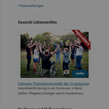
Veranstaltungen
Gesunde Lebenswelten
regionalstark
weiter
Exklusive Präventionsprojekte der Ersatzkassen
Gesund­heits­­förderung in der Kommune, in Werk­
stätten, Pflege­einrichtungen und im Kranken­haus.