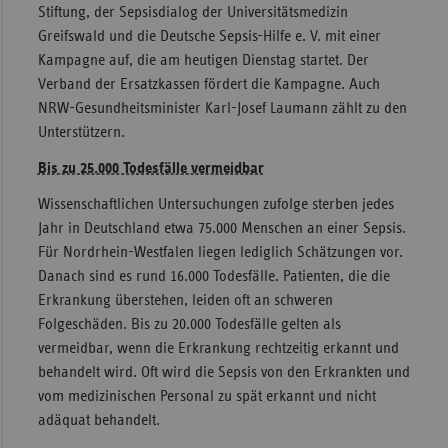
Stiftung, der Sepsisdialog der Universitätsmedizin
Sac
Greifswald und die Deutsche Sepsis-Hilfe e. V. mit einer
Kampagne auf, die am heutigen Dienstag startet. Der
Sac
Verband der Ersatzkassen fördert die Kampagne. Auch
An
NRW-Gesundheitsminister Karl-Josef Laumann zählt zu den
Sch
Unterstützern.
Ho
Bis zu 25.000 Todesfälle vermeidbar
Thü
Wissenschaftlichen Untersuchungen zufolge sterben jedes
Jahr in Deutschland etwa 75.000 Menschen an einer Sepsis.
Für Nordrhein-Westfalen liegen lediglich Schätzungen vor.
Danach sind es rund 16.000 Todesfälle. Patienten, die die
Erkrankung überstehen, leiden oft an schweren
Folgeschäden. Bis zu 20.000 Todesfälle gelten als
vermeidbar, wenn die Erkrankung rechtzeitig erkannt und
behandelt wird. Oft wird die Sepsis von den Erkrankten und
vom medizinischen Personal zu spät erkannt und nicht
adäquat behandelt.