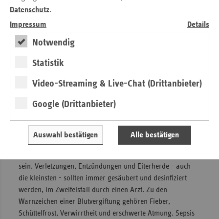
verhindert werden. Durch ein frühzeitiges Erkennen
Datenschutz
.
schwerer Verläufe sind ein schnelles Eingreifen und eine
Impressum
Details
gezielte Behandlung möglich. Die Kampagne leistet hier
einen ganz wichtigen Beitrag, um die Aufmerksamkeit für
Notwendig
diese gefährliche Krankheit zu erhöhen.“
Statistik
Warnzeichen erkennen
Video-Streaming & Live-Chat (Drittanbieter)
Eine Blutvergiftung entsteht, wenn die körpereigenen
Abwehrmechanismen nicht mehr in der Lage sind, eine
Google (Drittanbieter)
zunächst begrenzte Infektion einzudämmen. Die häufigsten
Ursachen sind Lungenentzündung und Entzündungen im
Bauchraum und der Harnwege. Auch aus kleinen
Auswahl bestätigen
Alle bestätigen
Schnittverletzungen und Insektenstichen kann eine Sepsis
entstehen. Auslöser können zudem Bakterien und Viren
sein. Verletzungen, Entzündungen und Eiterherde - auch
die kleinsten - sollten immer gesäubert und desinfiziert
werden, im Zweifelsfall durch einen Arzt. Zu den
Warnzeichen einer Blutvergiftung gehören Fieber,
Schüttelfrost, Verwirrtheit und erschwerte Atmung. Sepsis