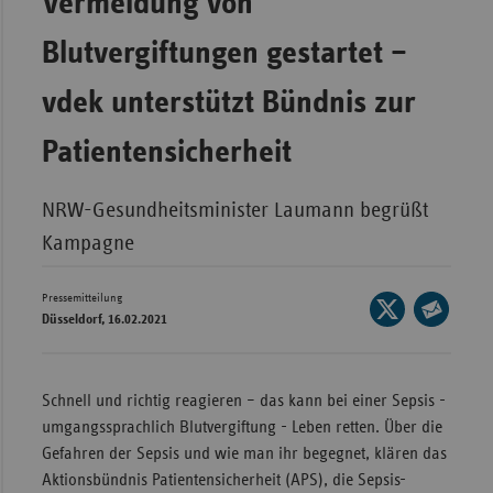
Vermeidung von
Wür
Blutvergiftungen gestartet –
Bay
vdek unterstützt Bündnis zur
Ber
Patientensicherheit
Bre
Ha
NRW-Gesundheitsminister Laumann begrüßt
Hes
Kampagne
Mec
Vo
Pressemitteilung
Seite
Düsseldorf, 16.02.2021
Nie
auf
Seite
X
Nor
per
teilen
Wes
E-
Schnell und richtig reagieren – das kann bei einer Sepsis -
Mail
Rhe
umgangssprachlich Blutvergiftung - Leben retten. Über die
teilen
Gefahren der Sepsis und wie man ihr begegnet, klären das
Aktionsbündnis Patientensicherheit (APS), die Sepsis-
Saa