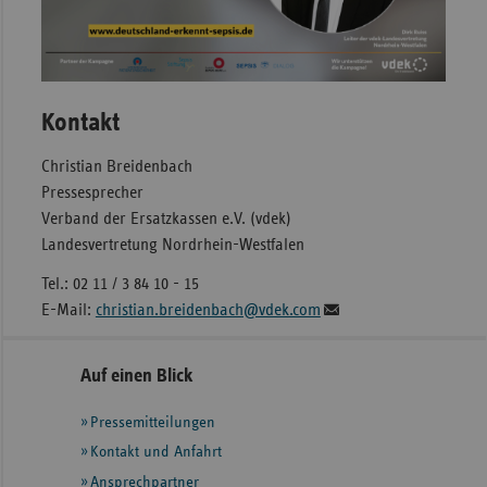
Kontakt
Christian Breidenbach
Pressesprecher
Verband der Ersatzkassen e.V. (vdek)
Landesvertretung Nordrhein-Westfalen
Tel.: 02 11 / 3 84 10 - 15
E-Mail:
christian.breidenbach@vdek.com
Seitennavigation
Seitenleiste
Auf einen Blick
mit
Pressemitteilungen
weiteren
Informationen
Kontakt und Anfahrt
Ansprechpartner