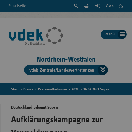
Suche
Seite
RSS
Startseite
Feed
einblenden
Drucken
abonni
Schrift
/
ausblenden
der
Menü
Seite
ändern
Nordrhein-Westfalen
vdek-Zentrale/Landesvertretungen
Verband
der
Ersatzka
Start
Presse
Pressemitteilungen
2021
16.02.2021 Sepsis
Deutschland erkennt Sepsis
Bun
Aufklärungskampagne zur