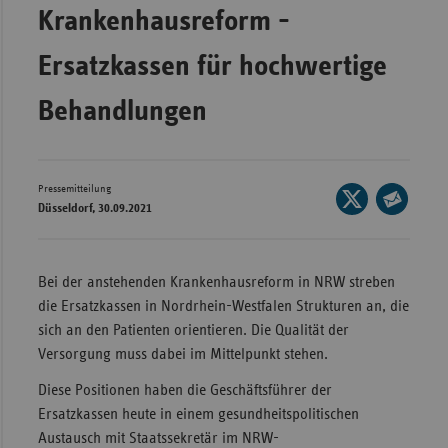
Krankenhausreform -
Wür
Ersatzkassen für hochwertige
Bay
Ber
Behandlungen
Bre
Ha
Pressemitteilung
Seite
Hes
Düsseldorf, 30.09.2021
auf
Seite
Mec
X
per
Vo
teilen
E-
Bei der anstehenden Krankenhausreform in NRW streben
Nie
Mail
die Ersatzkassen in Nordrhein-Westfalen Strukturen an, die
teilen
Nor
sich an den Patienten orientieren. Die Qualität der
Wes
Versorgung muss dabei im Mittelpunkt stehen.
Rhe
Diese Positionen haben die Geschäftsführer der
Ersatzkassen heute in einem gesundheitspolitischen
Austausch mit Staatssekretär im NRW-
Saa