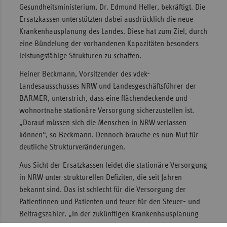
Gesundheitsministerium, Dr. Edmund Heller, bekräftigt. Die
Sac
Ersatzkassen unterstützten dabei ausdrücklich die neue
Krankenhausplanung des Landes. Diese hat zum Ziel, durch
Sac
eine Bündelung der vorhandenen Kapazitäten besonders
An
leistungsfähige Strukturen zu schaffen.
Sch
Ho
Heiner Beckmann, Vorsitzender des vdek-
Landesausschusses NRW und Landesgeschäftsführer der
Thü
BARMER, unterstrich, dass eine flächendeckende und
wohnortnahe stationäre Versorgung sicherzustellen ist.
„Darauf müssen sich die Menschen in NRW verlassen
können“, so Beckmann. Dennoch brauche es nun Mut für
deutliche Strukturveränderungen.
Aus Sicht der Ersatzkassen leidet die stationäre Versorgung
in NRW unter strukturellen Defiziten, die seit Jahren
bekannt sind. Das ist schlecht für die Versorgung der
Patientinnen und Patienten und teuer für den Steuer- und
Beitragszahler. „In der zukünftigen Krankenhausplanung
des Landes muss klar die Qualität im Vordergrund stehen“,