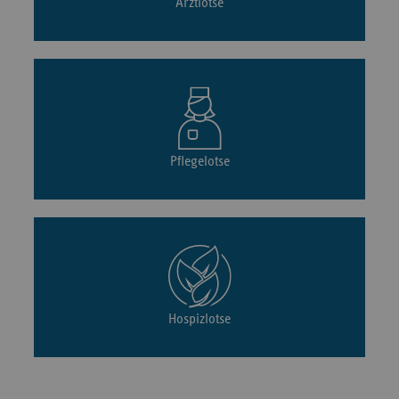
Arztlotse
Pflegelotse
Hospizlotse