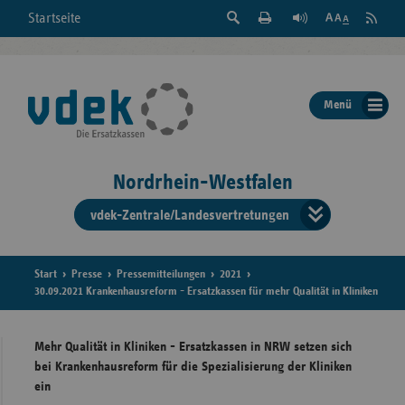
Suche
Seite
RSS
Startseite
Feed
einblenden
Drucken
abonni
Schrift
/
ausblenden
der
Menü
Seite
ändern
Nordrhein-Westfalen
vdek-Zentrale/Landesvertretungen
Verband
der
Ersatzka
Start
Presse
Pressemitteilungen
2021
30.09.2021 Krankenhausreform - Ersatzkassen für mehr Qualität in Kliniken
Mehr Qualität in Kliniken - Ersatzkassen in NRW setzen sich
Bun
bei Krankenhausreform für die Spezialisierung der Kliniken
ein