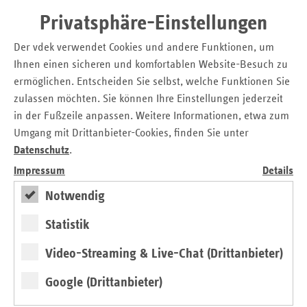
unterstreicht Dirk Ruiss, Leiter der vdek-Landesvertretung
Privatsphäre-Einstellungen
NRW. Dazu trage die Spezialisierung der Kliniken bei.
Der vdek verwendet Cookies und andere Funktionen, um
Ihnen einen sicheren und komfortablen Website-Besuch zu
ermöglichen. Entscheiden Sie selbst, welche Funktionen Sie
Pressemitteilung als Download
zulassen möchten. Sie können Ihre Einstellungen jederzeit
30.09.2021 Krankenhauspolitik.pdf
in der Fußzeile anpassen. Weitere Informationen, etwa zum
Umgang mit Drittanbieter-Cookies, finden Sie unter
Kontakt
Datenschutz
.
Impressum
Details
Christian Breidenbach
Pressesprecher
Notwendig
Verband der Ersatzkassen e.V. (vdek)
Landesvertretung Nordrhein-Westfalen
Statistik
Tel.: 02 11 / 3 84 10 - 15
Video-Streaming & Live-Chat (Drittanbieter)
E-Mail:
christian.breidenbach@vdek.com
Google (Drittanbieter)
Seitennavigation
Seitenleiste
Auf einen Blick