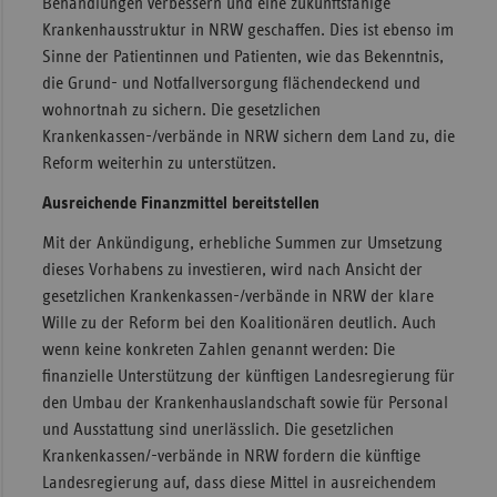
Behandlungen verbessern und eine zukunftsfähige
Krankenhausstruktur in NRW geschaffen. Dies ist ebenso im
Sac
Sinne der Patientinnen und Patienten, wie das Bekenntnis,
Sac
die Grund- und Notfallversorgung flächendeckend und
An
wohnortnah zu sichern. Die gesetzlichen
Sch
Krankenkassen-/verbände in NRW sichern dem Land zu, die
Ho
Reform weiterhin zu unterstützen.
Thü
Ausreichende Finanzmittel bereitstellen
Mit der Ankündigung, erhebliche Summen zur Umsetzung
dieses Vorhabens zu investieren, wird nach Ansicht der
gesetzlichen Krankenkassen-/verbände in NRW der klare
Wille zu der Reform bei den Koalitionären deutlich. Auch
wenn keine konkreten Zahlen genannt werden: Die
finanzielle Unterstützung der künftigen Landesregierung für
den Umbau der Krankenhauslandschaft sowie für Personal
und Ausstattung sind unerlässlich. Die gesetzlichen
Krankenkassen/-verbände in NRW fordern die künftige
Landesregierung auf, dass diese Mittel in ausreichendem