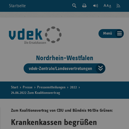
Suche
Seite
RSS
Startseite
Feed
einblenden
Drucken
abonni
Schrift
/
ausblenden
der
Menü
Seite
ändern
Nordrhein-Westfalen
vdek-Zentrale/Landesvertretungen
Verband
der
Ersatzka
Start
Presse
Pressemitteilungen
2022
24.06.2022 Zum Koalitionsvertrag
Zum Koalitionsvertrag von CDU und Bündnis 90/Die Grünen:
Bun
Krankenkassen begrüßen