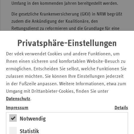
Umfang in den kommenden Jahren bereitgestellt werden.
Die gesetzliche Krankenversicherung (GKV) in NRW begrüßt
zudem die Ankündigung der Koalitionäre, den
Rettungsdienst zu reformieren und die Grundlage für eine
landesweite Rettungsdienstplanung zu schaffen. Sie
Privatsphäre-Einstellungen
vermissen allerdings Aussagen zu Änderungen bei der
Finanzierung der Rettungsdienste oder bei den
Der vdek verwendet Cookies und andere Funktionen, um
Beteiligungsrechten der GKV, die ihr ein
Ihnen einen sicheren und komfortablen Website-Besuch zu
Verhandlungsmandat mit der Einrichtung von
ermöglichen. Entscheiden Sie selbst, welche Funktionen Sie
Schiedsstellen ermöglichen.
zulassen möchten. Sie können Ihre Einstellungen jederzeit
Das von CDU und Grünen angekündigte starke Engagement
in der Fußzeile anpassen. Weitere Informationen, etwa zum
in der Prävention unterstützen die gesetzlichen
Umgang mit Drittanbieter-Cookies, finden Sie unter
Krankenkassen/-verbände in NRW. Sie halten es für
Datenschutz
.
zielführend und sachgerecht, dabei den Fokus auf die
Impressum
Details
Gesundheitsförderung bei Kindern in benachteiligten
Notwendig
Stadtteilen zu legen. Eine Einbindung der Kommunen wäre
nach Auffassung der GKV sinnvoll.
Statistik