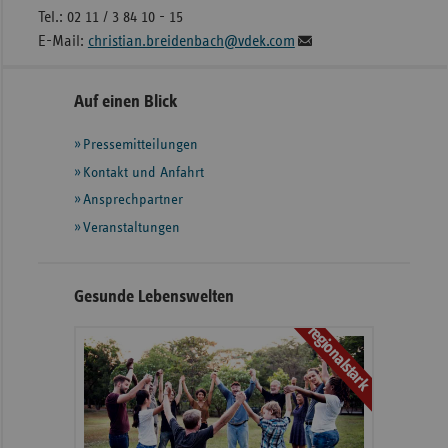
Tel.: 02 11 / 3 84 10 - 15
E-Mail:
christian.breidenbach@vdek.com
Seitennavigation
Seitenleiste
Auf einen Blick
mit
Pressemitteilungen
weiteren
Informationen
Kontakt und Anfahrt
Ansprechpartner
Veranstaltungen
Gesunde Lebenswelten
regionalstark