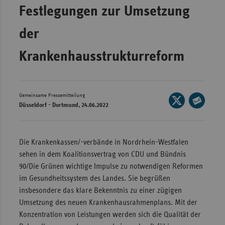
Festlegungen zur Umsetzung
Wür
der
Bay
Ber
Krankenhausstrukturreform
Bre
Ha
Gemeinsame Pressemitteilung
Seite
Hes
Düsseldorf - Dortmund, 24.06.2022
auf
Seite
Mec
X
per
Vo
teilen
E-
Die Krankenkassen/-verbände in Nordrhein-Westfalen
Nie
Mail
sehen in dem Koalitionsvertrag von CDU und Bündnis
teilen
Nor
90/Die Grünen wichtige Impulse zu notwendigen Reformen
Wes
im Gesundheitssystem des Landes. Sie begrüßen
insbesondere das klare Bekenntnis zu einer zügigen
Rhe
Umsetzung des neuen Krankenhausrahmenplans. Mit der
Konzentration von Leistungen werden sich die Qualität der
Saa