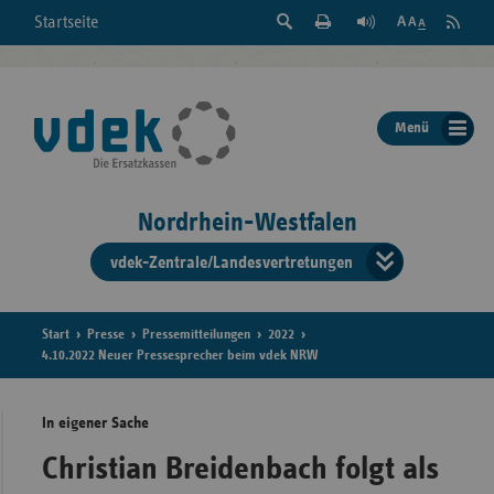
Suche
Seite
RSS
Startseite
Feed
einblenden
Drucken
abonni
Schrift
/
ausblenden
der
Menü
Seite
ändern
Nordrhein-Westfalen
vdek-Zentrale/Landesvertretungen
Verband
der
Ersatzka
Start
Presse
Pressemitteilungen
2022
4.10.2022 Neuer Pressesprecher beim vdek NRW
In eigener Sache
Bun
Christian Breidenbach folgt als