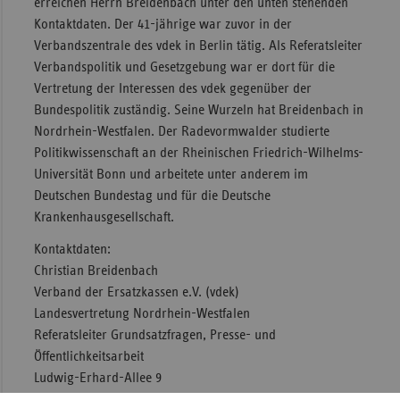
erreichen Herrn Breidenbach unter den unten stehenden
Kontaktdaten. Der 41-jährige war zuvor in der
Sac
Verbandszentrale des vdek in Berlin tätig. Als Referatsleiter
Sac
Verbandspolitik und Gesetzgebung war er dort für die
An
Vertretung der Interessen des vdek gegenüber der
Sch
Bundespolitik zuständig. Seine Wurzeln hat Breidenbach in
Ho
Nordrhein-Westfalen. Der Radevormwalder studierte
Politikwissenschaft an der Rheinischen Friedrich-Wilhelms-
Thü
Universität Bonn und arbeitete unter anderem im
Deutschen Bundestag und für die Deutsche
Krankenhausgesellschaft.
Kontaktdaten:
Christian Breidenbach
Verband der Ersatzkassen e.V. (vdek)
Landesvertretung Nordrhein-Westfalen
Referatsleiter Grundsatzfragen, Presse- und
Öffentlichkeitsarbeit
Ludwig-Erhard-Allee 9
40227 Düsseldorf