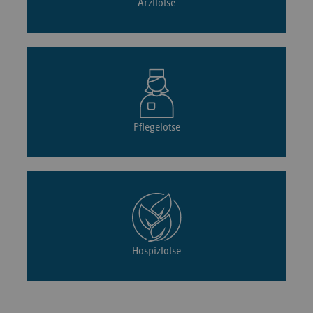
Arztlotse
Pflegelotse
Hospizlotse