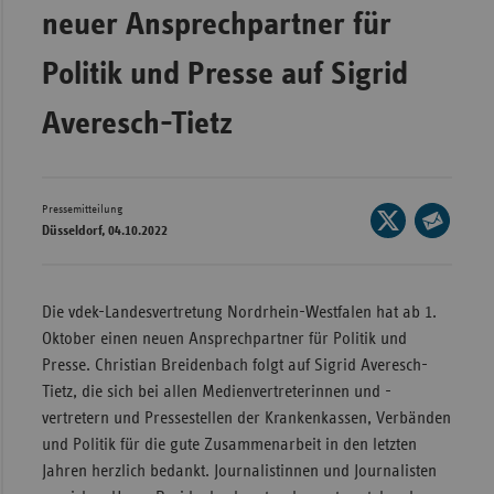
neuer Ansprechpartner für
Wür
Politik und Presse auf Sigrid
Bay
Ber
Averesch-Tietz
Bre
Ha
Pressemitteilung
Seite
Hes
Düsseldorf, 04.10.2022
auf
Seite
Mec
X
per
Vo
teilen
E-
Die vdek-Landesvertretung Nordrhein-Westfalen hat ab 1.
Nie
Mail
Oktober einen neuen Ansprechpartner für Politik und
teilen
Nor
Presse. Christian Breidenbach folgt auf Sigrid Averesch-
Wes
Tietz, die sich bei allen Medienvertreterinnen und -
vertretern und Pressestellen der Krankenkassen, Verbänden
Rhe
und Politik für die gute Zusammenarbeit in den letzten
Jahren herzlich bedankt. Journalistinnen und Journalisten
Saa