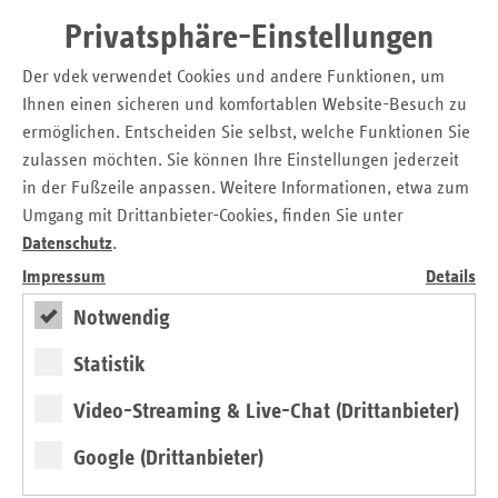
Tel.: 0211-38410-15
Privatsphäre-Einstellungen
Fax: 0211-38410-20
Der vdek verwendet Cookies und andere Funktionen, um
Mobil: 0152/04000302
Ihnen einen sicheren und komfortablen Website-Besuch zu
christian.breidenbach@vdek.com
ermöglichen. Entscheiden Sie selbst, welche Funktionen Sie
Pressemitteilung zum Download (4.10.2022)
zulassen möchten. Sie können Ihre Einstellungen jederzeit
Neuer Pressesprecher
in der Fußzeile anpassen. Weitere Informationen, etwa zum
Umgang mit Drittanbieter-Cookies, finden Sie unter
Kontakt
Datenschutz
.
Impressum
Details
Christian Breidenbach
Pressesprecher
Notwendig
Verband der Ersatzkassen e.V. (vdek)
Landesvertretung Nordrhein-Westfalen
Statistik
Tel.: 02 11 / 3 84 10 - 15
Video-Streaming & Live-Chat (Drittanbieter)
E-Mail:
christian.breidenbach@vdek.com
Google (Drittanbieter)
Seitennavigation
Seitenleiste
Auf einen Blick