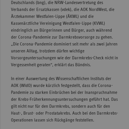
Deutschlands (bng), die NRW-Landesvertretung des
Sac
Verbands der Ersatzkassen (vdek), die AOK NordWest, die
Ärztekammer Westfalen-Lippe (ÄKWL) und die
Sac
Kassenärztliche Vereinigung Westfalen-Lippe (KVWL)
An
eindringlich an Bürgerinnen und Bürger, auch während
Sch
der Corona-Pandemie zur Darmkrebsvorsorge zu gehen.
Ho
„Die Corona-Pandemie dominiert seit mehr als zwei Jahren
unseren Alltag, trotzdem dürfen wichtige
Thü
Vorsorgeuntersuchungen wie der Darmkrebs-Check nicht in
Vergessenheit geraten“, erklärt das Bündnis.
In einer Auswertung des Wissenschaftlichen Instituts der
AOK (WIdO) wurde kürzlich festgestellt, dass die Corona-
Pandemie zu starken Einbrüchen bei der Inanspruchnahme
der Krebs-Früherkennungsuntersuchungen geführt hat. Das
gilt nicht nur für den Darmkrebs, sondern auch für den
Haut-, Brust- oder Prostatakrebs. Auch bei den Darmkrebs-
Operationen lassen sich Rückgänge feststellen.