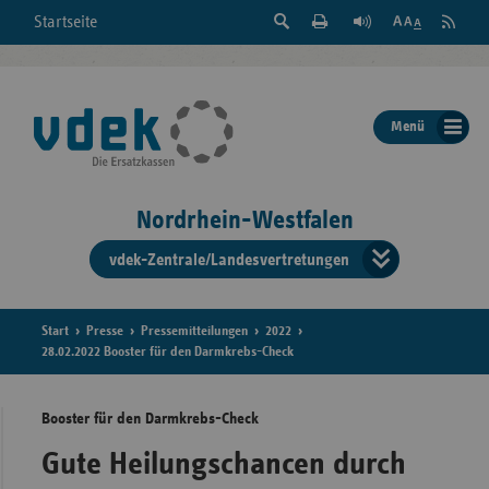
Suche
Seite
RSS
Startseite
Feed
einblenden
Drucken
abonni
Schrift
/
ausblenden
der
Menü
Seite
ändern
Nordrhein-Westfalen
vdek-Zentrale/Landesvertretungen
Verband
der
Ersatzka
Start
Presse
Pressemitteilungen
2022
28.02.2022 Booster für den Darmkrebs-Check
Booster für den Darmkrebs-Check
Bun
Gute Heilungschancen durch