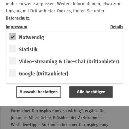
„Wir verzeichnen bei der Krebsvorsorge einen deutlichen
in der Fußzeile anpassen. Weitere Informationen, etwa zum
Rückgang, der durch die Corona-Pandemie noch einmal
Umgang mit Drittanbieter-Cookies, finden Sie unter
verstärkt wurde. Das gilt nicht nur bei der
Datenschutz
.
Darmkrebsvorsorge. Die Krebs-
Impressum
Details
Früherkennungsuntersuchungen insgesamt werden nach
wie vor zu wenig genutzt. So waren im ersten Halbjahr
Notwendig
2021 in Westfalen-Lippe nur 11,6 Prozent der AOK-
versicherten Männer über 45 Jahren und 19,9 Prozent der
Statistik
Frauen ab 20 Jahren bei der Krebsvorsorge. Hier gilt es
Video-Streaming & Live-Chat (Drittanbieter)
jetzt, rasch gegenzusteuern. Denn wer gesund leben will,
muss den Weg über die Vorsorge wählen“, sagt Tom
Google (Drittanbieter)
Ackermann, Vorsitzender des Vorstandes der AOK
NordWest.
Auswahl bestätigen
Alle bestätigen
„Das Tückische an einer Darmkrebserkrankung? Es gibt
kaum sichtbare Anzeichen. Deshalb ist die Vorsorge in
Form einer Darmspiegelung so wichtig“, ergänzt Dr.
Johannes Albert Gehle, Präsident der Ärztekammer
Westfalen-Lippe. So können bei einer Darmspiegelung