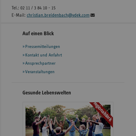
Tel.: 02 11 / 3 84 10 - 15
E-Mail:
christian.breidenbach@vdek.com
Seitennavigation
Seitenleiste
Auf einen Blick
mit
Pressemitteilungen
weiteren
Informationen
Kontakt und Anfahrt
Ansprechpartner
Veranstaltungen
Gesunde Lebenswelten
regionalstark