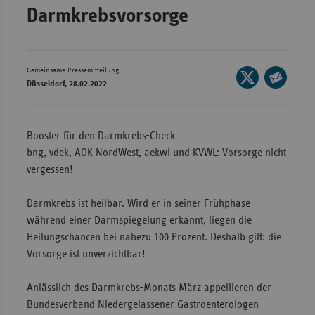
Darmkrebsvorsorge
Wür
Bay
Ber
Gemeinsame Pressemitteilung
Seite
Düsseldorf, 28.02.2022
auf
Bre
Seite
X
per
Ha
teilen
E-
Booster für den Darmkrebs-Check
Hes
Mail
bng, vdek, AOK NordWest, aekwl und KVWL: Vorsorge nicht
teilen
Mec
vergessen!
Vo
Darmkrebs ist heilbar. Wird er in seiner Frühphase
Nie
während einer Darmspiegelung erkannt, liegen die
Nor
Heilungschancen bei nahezu 100 Prozent. Deshalb gilt: die
Wes
Vorsorge ist unverzichtbar!
Rhe
Anlässlich des Darmkrebs-Monats März appellieren der
Bundesverband Niedergelassener Gastroenterologen
Saa