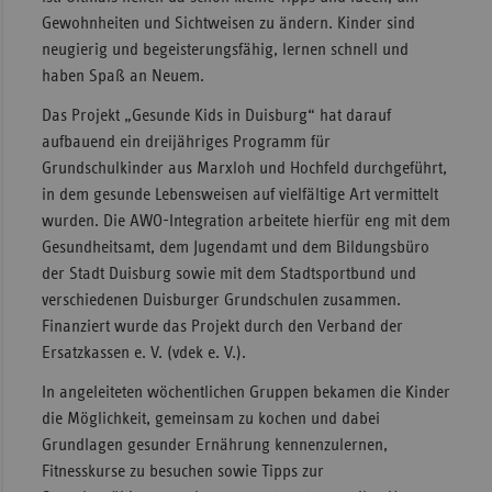
Gewohnheiten und Sichtweisen zu ändern. Kinder sind
Sac
neugierig und begeisterungsfähig, lernen schnell und
Sac
haben Spaß an Neuem.
An
Das Projekt „Gesunde Kids in Duisburg“ hat darauf
Sch
aufbauend ein dreijähriges Programm für
Ho
Grundschulkinder aus Marxloh und Hochfeld durchgeführt,
in dem gesunde Lebensweisen auf vielfältige Art vermittelt
Thü
wurden. Die AWO-Integration arbeitete hierfür eng mit dem
Gesundheitsamt, dem Jugendamt und dem Bildungsbüro
der Stadt Duisburg sowie mit dem Stadtsportbund und
verschiedenen Duisburger Grundschulen zusammen.
Finanziert wurde das Projekt durch den Verband der
Ersatzkassen e. V. (vdek e. V.).
In angeleiteten wöchentlichen Gruppen bekamen die Kinder
die Möglichkeit, gemeinsam zu kochen und dabei
Grundlagen gesunder Ernährung kennenzulernen,
Fitnesskurse zu besuchen sowie Tipps zur