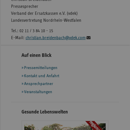
Pressesprecher
Verband der Ersatzkassen e.V. (vdek)
Landesvertretung Nordrhein-Westfalen
Tel.: 02 11 / 3 84 10 - 15
E-Mail:
christian.breidenbach@vdek.com
Seitennavigation
Seitenleiste
Auf einen Blick
mit
Pressemitteilungen
weiteren
Informationen
Kontakt und Anfahrt
Ansprechpartner
Veranstaltungen
Gesunde Lebenswelten
regionalstark