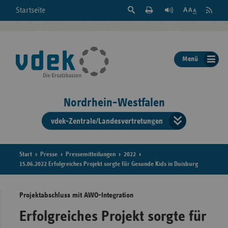
Suche
Seite
RSS
Startseite
Feed
einblenden
Drucken
abonni
Schrift
/
ausblenden
der
Menü
Seite
ändern
Nordrhein-Westfalen
vdek-Zentrale/Landesvertretungen
Verband
der
Ersatzka
Start
Presse
Pressemitteilungen
2022
15.06.2022 Erfolgreiches Projekt sorgte für Gesunde Kids in Duisburg
Projektabschluss mit AWO-Integration
Bun
Erfolgreiches Projekt sorgte für