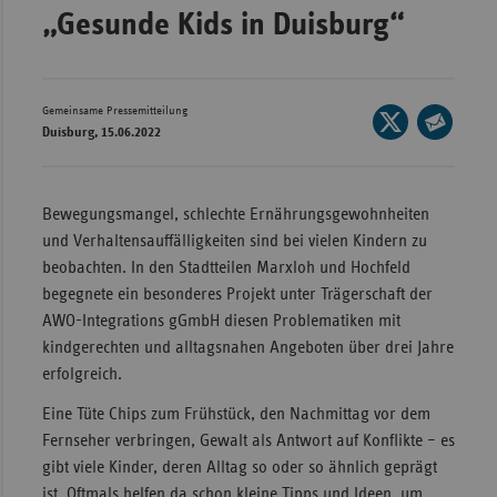
„Gesunde Kids in Duisburg“
Wür
Bay
Ber
Gemeinsame Pressemitteilung
Seite
Duisburg, 15.06.2022
auf
Bre
Seite
X
per
Ha
teilen
E-
Bewegungsmangel, schlechte Ernährungsgewohnheiten
Hes
Mail
und Verhaltensauffälligkeiten sind bei vielen Kindern zu
teilen
Mec
beobachten. In den Stadtteilen Marxloh und Hochfeld
Vo
begegnete ein besonderes Projekt unter Trägerschaft der
AWO-Integrations gGmbH diesen Problematiken mit
Nie
kindgerechten und alltagsnahen Angeboten über drei Jahre
Nor
erfolgreich.
Wes
Eine Tüte Chips zum Frühstück, den Nachmittag vor dem
Rhe
Fernseher verbringen, Gewalt als Antwort auf Konflikte – es
gibt viele Kinder, deren Alltag so oder so ähnlich geprägt
Saa
ist. Oftmals helfen da schon kleine Tipps und Ideen, um