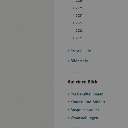
2026
2025
2024
2023
2022
2021
Pressestelle
Bildarchiv
Seitenleiste
Auf einen Blick
mit
Pressemitteilungen
weiteren
Informationen
Kontakt und Anfahrt
Ansprechpartner
Veranstaltungen