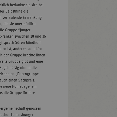
lich bedankte sie sich bei
r Selbsthilfe die
ch verlaufende Erkrankung
n, die sie unermüdlich
die Gruppe “Junger
htkranken zwischen 18 und 35
gt sprach Sören Mindhoff
rn ist, anderen zu helfen.
eit der Gruppe brachte ihnen
zweite Gruppe gibt und eine
m: Regelmäßig nimmt die
ichneten „Elterngruppe
auch einen Sachpreis.
eine neue Homepage, ein
s die Gruppe für ihre
dergemeinschaft genossen
Popchor Lebenshunger