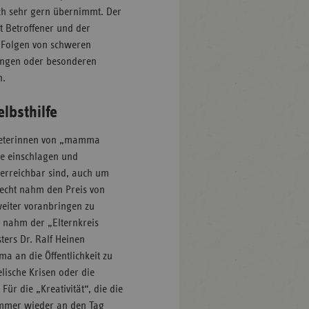
ch sehr gern übernimmt. Der
t Betroffener und der
n Folgen von schweren
gungen oder besonderen
n.
elbsthilfe
rtreterinnen von „mamma
e einschlagen und
 erreichbar sind, auch um
recht nahm den Preis von
weiter voranbringen zu
r nahm der „Elternkreis
ers Dr. Ralf Heinen
a an die Öffentlichkeit zu
elische Krisen oder die
ür die „Kreativität“, die die
immer wieder an den Tag