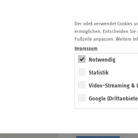
Gesunde Lebenswelten
regionalstark
Der vdek verwendet Cookies u
ermöglichen. Entscheiden Sie s
Fußzeile anpassen. Weitere In
weiter
Impressum
Notwendig
Exklusive
Präventionsprojekte der
Ersatzkassen
Statistik
Gesund­heits­­förderung in der
Kommune, in Werk­stätten,
Video-Streaming & L
Pflege­einrichtungen und im
Kranken­haus.
Google (Drittanbiete
Positionen und
Stellungnahmen