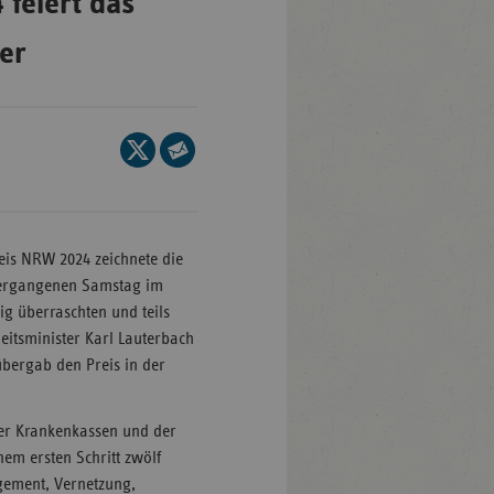
feiert das
ner
Baden-
ttemberg
ern
Seite
lin/Brandenburg
auf
Seite
X
per
men
teilen
E-
mburg
eis NRW 2024 zeichnete die
Mail
sen
vergangenen Samstag im
teilen
g überraschten und teils
klenburg-
eitsminister Karl Lauterbach
rpommern
übergab den Preis in der
dersachsen
drhein-
der Krankenkassen und der
tfalen
nem ersten Schritt zwölf
gement, Vernetzung,
inland-