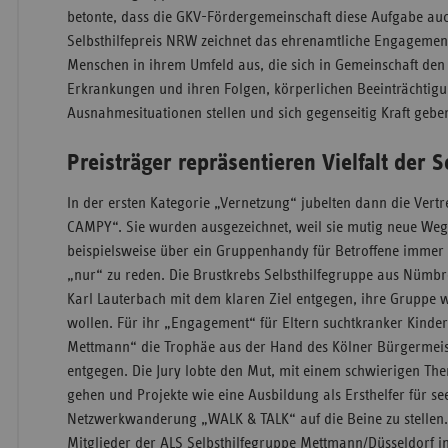
betonte, dass die GKV-Fördergemeinschaft diese Aufgabe au
Selbsthilfepreis NRW zeichnet das ehrenamtliche Engagemen
Menschen in ihrem Umfeld aus, die sich in Gemeinschaft de
Erkrankungen und ihren Folgen, körperlichen Beeinträchti
Ausnahmesituationen stellen und sich gegenseitig Kraft gebe
Preisträger repräsentieren Vielfalt der S
In der ersten Kategorie „Vernetzung“ jubelten dann die Ve
CAMPY“. Sie wurden ausgezeichnet, weil sie mutig neue Weg
beispielsweise über ein Gruppenhandy für Betroffene immer
„nur“ zu reden. Die Brustkrebs Selbsthilfegruppe aus Nümb
Karl Lauterbach mit dem klaren Ziel entgegen, ihre Gruppe 
wollen. Für ihr „Engagement“ für Eltern suchtkranker Kinde
Mettmann“ die Trophäe aus der Hand des Kölner Bürgermeist
entgegen. Die Jury lobte den Mut, mit einem schwierigen Them
gehen und Projekte wie eine Ausbildung als Ersthelfer für se
Netzwerkwanderung „WALK & TALK“ auf die Beine zu stellen. F
Mitglieder der ALS Selbsthilfegruppe Mettmann/Düsseldorf 