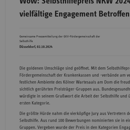
Wow: Selbsthilfepreis NRW 2024 
vielfältige Engagement Betroffe
Wür
Bay
Gemeinsame Pressemitteilung der GKV-Fördergemeinschaft der
Selbsthilfe
Ber
Düsseldorf, 02.10.2024
Bre
Ha
Die goldenen Umschläge sind geöffnet. Mit dem Selbsthilfepr
Hes
Fördergemeinschaft der Krankenkassen und -verbände am 
festlichen Ambiente des Kölner Wartesaals am Dom die freudi
Mec
sichtlich gerührten Preisträger-Gruppen aus. Bundesgesundh
Vo
würdigte in seinem Grußwort die Arbeit der Selbsthilfe und 
Nie
ersten Kategorie.
Nor
Die größte Hürde nahm die vierköpfige Jury aus Vertretern 
Wes
Selbsthilfe. Aus rund 100 Bewerbungen nominierten sie in ei
Gruppen. Vergeben wurde der Preis in den Kategorien Enga
Rhe