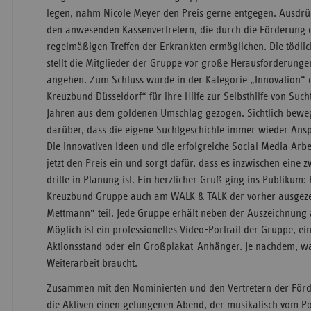
legen, nahm Nicole Meyer den Preis gerne entgegen. Ausdrück
den anwesenden Kassenvertretern, die durch die Förderung de
regelmäßigen Treffen der Erkrankten ermöglichen. Die tödli
stellt die Mitglieder der Gruppe vor große Herausforderunge
angehen. Zum Schluss wurde in der Kategorie „Innovation“ 
Kreuzbund Düsseldorf“ für ihre Hilfe zur Selbsthilfe von Suc
Jahren aus dem goldenen Umschlag gezogen. Sichtlich bewe
darüber, dass die eigene Suchtgeschichte immer wieder Anspo
Die innovativen Ideen und die erfolgreiche Social Media Arb
jetzt den Preis ein und sorgt dafür, dass es inzwischen eine 
dritte in Planung ist. Ein herzlicher Gruß ging ins Publiku
Kreuzbund Gruppe auch am WALK & TALK der vorher ausgeze
Mettmann“ teil. Jede Gruppe erhält neben der Auszeichnung 
Möglich ist ein professionelles Video-Portrait der Gruppe, 
Aktionsstand oder ein Großplakat-Anhänger. Je nachdem, wa
Weiterarbeit braucht.
Zusammen mit den Nominierten und den Vertretern der För
die Aktiven einen gelungenen Abend, der musikalisch vom 