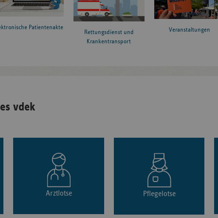
ektronische Patientenakte
Veranstaltungen
Rettungsdienst und
Krankentransport
es vdek
Arztlotse
Pflegelotse