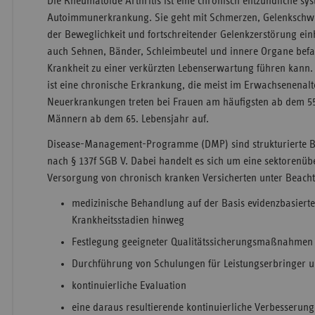
Die Rheumatoide Arthritis ist eine chronisch entzündliche sy
Autoimmunerkrankung. Sie geht mit Schmerzen, Gelenkschw
der Beweglichkeit und fortschreitender Gelenkzerstörung ei
auch Sehnen, Bänder, Schleimbeutel und innere Organe bef
Krankheit zu einer verkürzten Lebenserwartung führen kann.
ist eine chronische Erkrankung, die meist im Erwachsenenalt
Neuerkrankungen treten bei Frauen am häufigsten ab dem 55
Männern ab dem 65. Lebensjahr auf.
Disease-Management-Programme (DMP) sind strukturierte
nach § 137f SGB V. Dabei handelt es sich um eine sektorenüb
Versorgung von chronisch kranken Versicherten unter Beacht
medizinische Behandlung auf der Basis evidenzbasierter
Krankheitsstadien hinweg
Festlegung geeigneter Qualitätssicherungsmaßnahmen
Durchführung von Schulungen für Leistungserbringer u
kontinuierliche Evaluation
eine daraus resultierende kontinuierliche Verbesserun