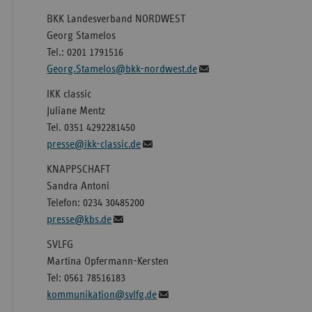
BKK Landesverband NORDWEST
Georg Stamelos
Tel.: 0201 1791516
Georg.Stamelos@bkk-nordwest.de
IKK classic
Juliane Mentz
Tel. 0351 4292281450
presse@ikk-classic.de
KNAPPSCHAFT
Sandra Antoni
Telefon: 0234 30485200
presse@kbs.de
SVLFG
Martina Opfermann-Kersten
Tel: 0561 78516183
kommunikation@svlfg.de