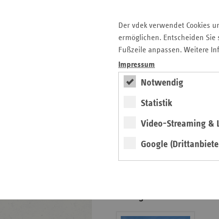
Gesunde Lebenswelten
Der vdek verwendet Cookies u
regionalstark
ermöglichen. Entscheiden Sie s
Fußzeile anpassen. Weitere In
Impressum
weiter
Notwendig
Exklusive
Statistik
Präventionsprojekte der
Ersatzkassen
Gesund­heits­­förderung in der
Video-Streaming & L
Kommune, in Werk­stätten,
Pflege­einrichtungen und im
Google (Drittanbiete
Kranken­haus.
Positionen und
Stellungnahmen