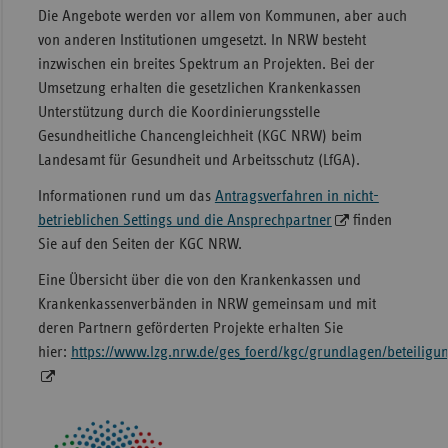
Die Angebote werden vor allem von Kommunen, aber auch
Sac
von anderen Institutionen umgesetzt. In NRW besteht
Sac
inzwischen ein breites Spektrum an Projekten. Bei der
An
Umsetzung erhalten die gesetzlichen Krankenkassen
Unterstützung durch die Koordinierungsstelle
Sch
Gesundheitliche Chancengleichheit (KGC NRW) beim
Ho
Landesamt für Gesundheit und Arbeitsschutz (LfGA).
Thü
Informationen rund um das
Antragsverfahren in nicht-
betrieblichen Settings und die Ansprechpartner
finden
Sie auf den Seiten der KGC NRW.
Eine Übersicht über die von den Krankenkassen und
Krankenkassenverbänden in NRW gemeinsam und mit
deren Partnern geförderten Projekte erhalten Sie
hier:
https://www.lzg.nrw.de/ges_foerd/kgc/grundlagen/beteiligu