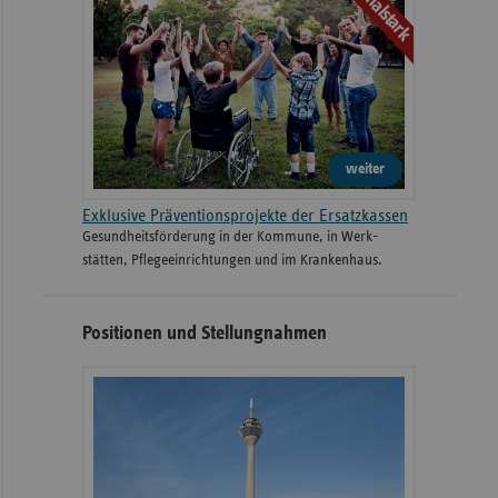
regionalstark
weiter
Exklusive Präventionsprojekte der Ersatzkassen
Gesund­heits­­förderung in der Kommune, in Werk­
stätten, Pflege­einrichtungen und im Kranken­haus.
Positionen und Stellungnahmen