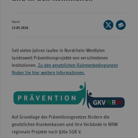
Wür
Bay
Stand:
Seite
13.05.2026
Ber
auf
Seite
X
per
Bre
teilen
E-
Seit vielen Jahren laufen in Nordrhein-Westfalen
Ha
Mail
landesweit Präventionsprojekte von verschiedenen
Hes
teilen
Institutionen.
Zu den gesetzlichen Rahmenbedingungen
Mec
finden Sie hier weitere Informationen.
Vo
Nie
Nor
Wes
Auf Grundlage des Präventionsgesetzes fördern die
Rhe
gesetzlichen Krankenkassen und ihre Verbände in NRW
regionale Projekte nach §20a SGB V.
Saa