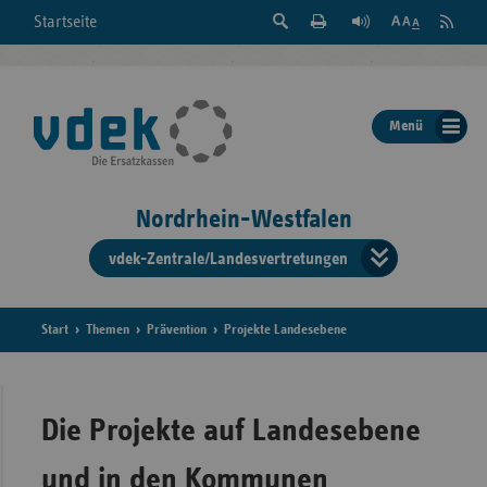
Suche
Seite
RSS
Startseite
Feed
einblenden
Drucken
abonni
Schrift
/
ausblenden
der
Menü
Seite
ändern
Nordrhein-Westfalen
vdek-Zentrale/Landesvertretungen
Verband
der
Ersatzka
Start
Themen
Prävention
Projekte Landesebene
Bun
Die Projekte auf Landesebene
und in den Kommunen