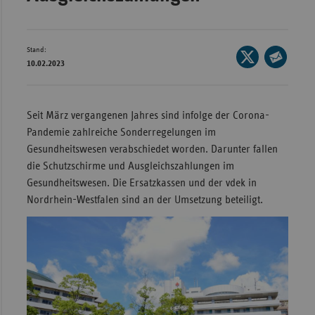
Wür
Bay
Stand:
Seite
10.02.2023
Ber
auf
Seite
X
per
Bre
teilen
E-
Seit März vergangenen Jahres sind infolge der Corona-
Ha
Mail
Pandemie zahlreiche Sonderregelungen im
Hes
teilen
Gesundheitswesen verabschiedet worden. Darunter fallen
Mec
die Schutzschirme und Ausgleichszahlungen im
Vo
Gesundheitswesen. Die Ersatzkassen und der vdek in
Nordrhein-Westfalen sind an der Umsetzung beteiligt.
Nie
Nor
Wes
Rhe
Saa