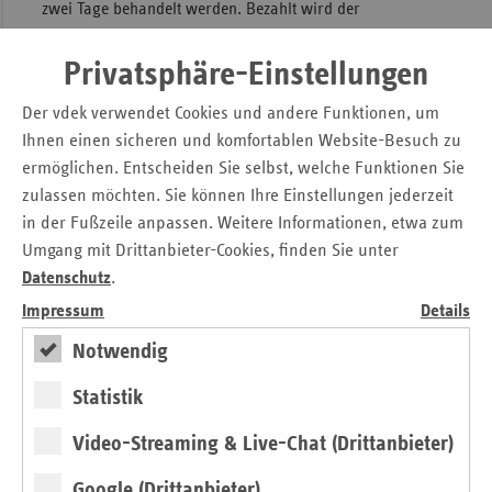
zwei Tage behandelt werden. Bezahlt wird der
Versorgungsaufschlag aus der Liquiditätsreserve des
Gesundheitsfonds. Zudem wurden auch die
Privatsphäre-Einstellungen
Freihaltepauschalen aufgrund der erneuten dynamischen
Der vdek verwendet Cookies und andere Funktionen, um
Entwicklung der Corona-Pandemie wieder eingeführt.
Ihnen einen sicheren und komfortablen Website-Besuch zu
Voraussetzung für den Erhalt der Zahlungen ist eine
Teilnahme an der Notfallversorgung. Der
ermöglichen. Entscheiden Sie selbst, welche Funktionen Sie
Versorgungsaufschlag endete am 30. Juni 2022.
zulassen möchten. Sie können Ihre Einstellungen jederzeit
in der Fußzeile anpassen. Weitere Informationen, etwa zum
Umgang mit Drittanbieter-Cookies, finden Sie unter
Datenschutz
.
Impressum
Details
Notwendig
Statistik
Ärzte und Psychotherapeuten
Video-Streaming & Live-Chat (Drittanbieter)
Trotz rückläufiger Behandlungen, insbesondere im ersten
Google (Drittanbieter)