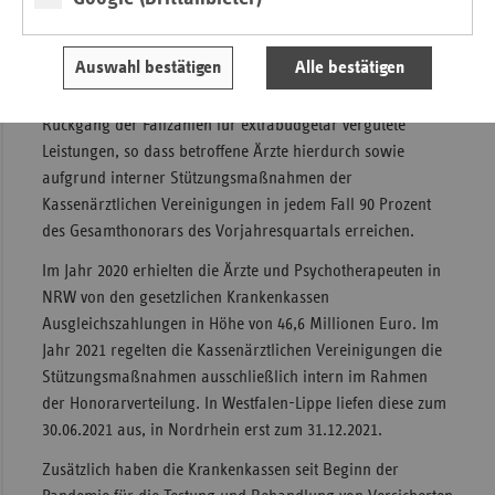
Lockdown, wurde die morbiditätsbedingte
Gesamtvergütung im regulären Umfang ausgezahlt.
Auswahl bestätigen
Alle bestätigen
Außerdem leisteten die Krankenkassen 2020
Ausgleichszahlungen bei einem Corona-bedingten
Rückgang der Fallzahlen für extrabudgetär vergütete
Leistungen, so dass betroffene Ärzte hierdurch sowie
aufgrund interner Stützungsmaßnahmen der
Kassenärztlichen Vereinigungen in jedem Fall 90 Prozent
des Gesamthonorars des Vorjahresquartals erreichen.
Im Jahr 2020 erhielten die Ärzte und Psychotherapeuten in
NRW von den gesetzlichen Krankenkassen
Ausgleichszahlungen in Höhe von 46,6 Millionen Euro. Im
Jahr 2021 regelten die Kassenärztlichen Vereinigungen die
Stützungsmaßnahmen ausschließlich intern im Rahmen
der Honorarverteilung. In Westfalen-Lippe liefen diese zum
30.06.2021 aus, in Nordrhein erst zum 31.12.2021.
Zusätzlich haben die Krankenkassen seit Beginn der