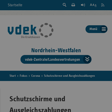
Suche
Seite
RSS
Startseite
Feed
einblenden
Drucken
abonni
Schrift
/
ausblenden
der
Menü
Seite
ändern
Nordrhein-Westfalen
vdek-Zentrale/Landesvertretungen
Verband
der
Ersatzka
Start
Fokus
Corona
Schutzschirme und Ausgleichszahlungen
Bun
Schutzschirme und
Ausgleichszahlungen