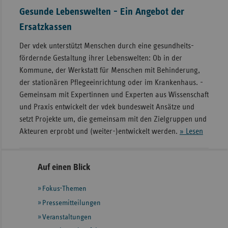
Gesunde Lebenswelten - Ein Angebot der
Ersatzkassen
Der vdek unterstützt Menschen durch eine gesund­heits­­
fördernde Gestaltung ihrer Lebens­welten: Ob in der
Kommune, der Werk­statt für Menschen mit Behinderung,
der stationären Pflege­einrichtung oder im Kranken­haus. ­
Gemeinsam mit Expertinnen und Experten aus Wissenschaft
und Praxis entwickelt der vdek bundesweit Ansätze und
setzt Projekte um, die gemeinsam mit den Zielgruppen und
Akteuren erprobt und (weiter-)entwickelt werden.
» Lesen
Seitennavigation
Seitenleiste
Auf einen Blick
mit
Fokus-Themen
weiteren
Informationen
Pressemitteilungen
Veranstaltungen