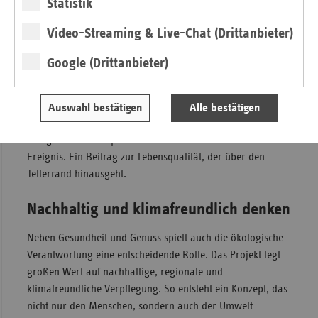
Statistik
Genuss erleben mit allen Sinnen
Video-Streaming & Live-Chat (Drittanbieter)
„MAHLZEIT!“ bedeutet auch, dass die Bewohnerinnen und
Google (Drittanbieter)
Bewohner aktiv in den Prozess eingebunden werden. Auf
kognitiver, körperlicher und psychosozialer Ebene erleben
sie Mahlzeiten nicht nur als Routine, sondern als wertvolle
Auswahl bestätigen
Alle bestätigen
und genussvolle Momente.
Das gemeinsame Speisen wird wieder zu einem sozialen
Ereignis. Ein Beitrag zur Lebensqualität, der über den
Tellerrand hinausgeht.
Nachhaltig und klimafreundlich denken
Neben Gesundheit und Genuss spielt auch die ökologische
Verantwortung eine entscheidende Rolle. Das Projekt legt
großen Wert auf nachhaltige, regionale und
klimafreundliche Verpflegung. So entsteht ein Konzept, das
nicht nur den Menschen, sondern auch der Umwelt