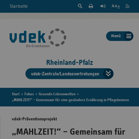
Suche
Seite
RSS
Startseite
Feed
einblenden
Drucken
abonni
Schrift
/
ausblenden
der
Menü
Seite
ändern
Rheinland-Pfalz
vdek-Zentrale/Landesvertretungen
Verband
der
Ersatzka
Start
Fokus
Gesunde Lebenswelten
„MAHLZEIT!“ – Gemeinsam für eine gesündere Ernährung in Pflegeheimen
vdek-Präventionsprojekt
Bun
„MAHLZEIT!“ – Gemeinsam für