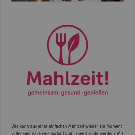
Sac
Sac
An
Sch
Ho
Thü
Wie kann aus einer einfachen Mahlzeit wieder ein Moment
voller Genuss, Gemeinschaft und Lebensfreude werden? Mit