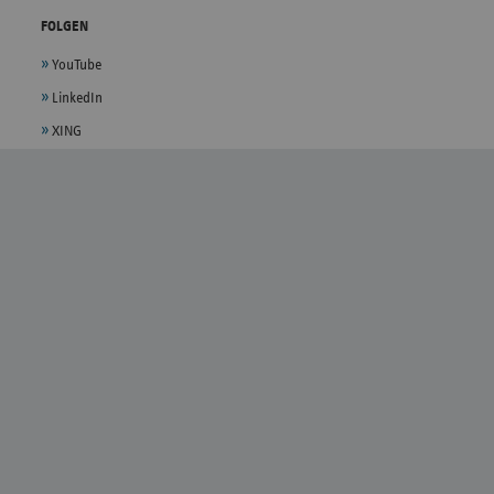
FOLGEN
YouTube
LinkedIn
XING
EMPFEHLEN
X
E-Mail
LANDESVERTRETUNGEN
vdek - Bundesebene
Bremen
Baden-Württemberg
Hamburg
Bayern
Hessen