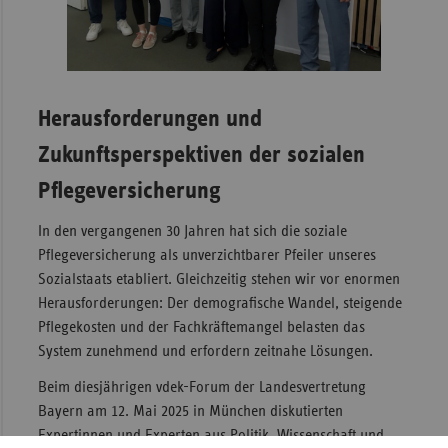
Sac
Sac
An
Herausforderungen und
Sch
Ho
Zukunftsperspektiven der sozialen
Thü
Pflegeversicherung
In den vergangenen 30 Jahren hat sich die soziale
Pflegeversicherung als unverzichtbarer Pfeiler unseres
Sozialstaats etabliert. Gleichzeitig stehen wir vor enormen
Herausforderungen: Der demografische Wandel, steigende
Pflegekosten und der Fachkräftemangel belasten das
System zunehmend und erfordern zeitnahe Lösungen.
Beim diesjährigen vdek-Forum der Landesvertretung
Bayern am 12. Mai 2025 in München diskutierten
Expertinnen und Experten aus Politik, Wissenschaft und