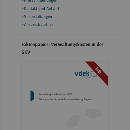
Pressemitteilungen
weiteren
Informationen
Kontakt und Anfahrt
Veranstaltungen
Ansprechpartner
Faktenpapier: Verwaltungskosten in der
GKV
Info