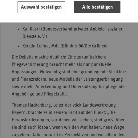
Klaus Holetschek, MdL (CSU)
Auswahl bestätigen
Alle bestätigen
Ulrike Elsner (vdek)
Dr. Doris Gebhard (Technische Universität München)
Kai Kasri (Bundesverband privater Anbieter sozialer
Dienste e. V.)
Kerstin Celina, MdL (Bündnis 90/Die Grünen)
Die Debatte machte deutlich: Eine zukunftssichere
Pflegeversicherung braucht mehr als nur punktuelle
Anpassungen. Notwendig sind eine grundlegende Struktur-
und Finanzreform, neue Modelle der Leistungserbringung
sowie mehr Anerkennung und Unterstützung für pflegende
Angehörige und Pflegekräfte.
Thomas Hackenberg, Leiter der vdek-Landesvertretung
Bayern, brachte es in seinem Fazit auf den Punkt: „Die
Herausforderungen, vor denen wir stehen, sind groß. Aber
sie sind auch lösbar, wenn wir den Mut haben, neue Wege
zu gehen. Dafür braucht es Perspektiven und vor allem den