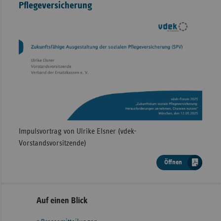
Pflegeversicherung
Impulsvortrag von Ulrike Elsner (vdek-
Vorstandsvorsitzende)
Öffnen
Seitennavigation
Seitenleiste
Auf einen Blick
mit