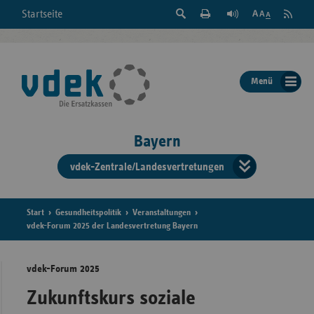
Suche
Seite
RSS
Startseite
Feed
einblenden
Drucken
abonni
Schrift
/
ausblenden
der
Menü
Seite
ändern
Bayern
vdek-Zentrale/Landesvertretungen
Verband
der
Ersatzka
Start
Gesundheitspolitik
Veranstaltungen
vdek-Forum 2025 der Landesvertretung Bayern
vdek-Forum 2025
Bun
Zukunftskurs soziale