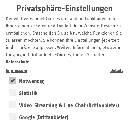
Praxis die zentralen Herausforderungen und
Privatsphäre-Einstellungen
Zukunftsperspektiven der sozialen Pflegeversicherung.
Der vdek verwendet Cookies und andere Funktionen, um
Im Fokus standen die angespannte Finanzlage, die stetig
Ihnen einen sicheren und komfortablen Website-Besuch zu
steigende finanzielle Eigenbeteiligung der
ermöglichen. Entscheiden Sie selbst, welche Funktionen Sie
Pflegebedürftigen, der zunehmende Fachkräftemangel
zulassen möchten. Sie können Ihre Einstellungen jederzeit
sowie die Frage, was pflegende Angehörige und
in der Fußzeile anpassen. Weitere Informationen, etwa zum
Pflegekräfte gesund erhält.
Umgang mit Drittanbieter-Cookies, finden Sie unter
Hochkarätige Podiumsdiskussion
Datenschutz
.
Impressum
Details
Nach einem Grußwort der Bayerischen Staatsministerin für
Notwendig
Gesundheit, Pflege und Prävention, Judith Gerlach MdL
(CSU), gaben der CSU-Fraktionsvorsitzende Klaus
Statistik
Holetschek MdL sowie die vdek-Vorstandsvorsitzende Ulrike
Elsner richtungsweisende Impulse für die anschließende
Video-Streaming & Live-Chat (Drittanbieter)
Podiumsdiskussion.
Google (Drittanbieter)
Auf dem Podium diskutierten: