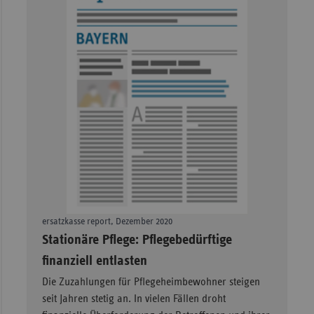
Sac
Sac
An
Sch
Ho
Thü
ersatzkasse report, Dezember 2020
–
Stationäre Pflege: Pflegebedürftige
finanziell entlasten
Die Zuzahlungen für Pflegeheimbewohner steigen
seit Jahren stetig an. In vielen Fällen droht