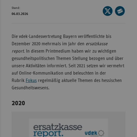
Stand:
Wür
Seite
06.03.2026
auf
Seite
Bay
X
per
Ber
teilen
E-
Die vdek-Landesvertretung Bayern veröffentlichte bis
Bre
Mail
Dezember 2020 mehrmals im Jahr den
ersatzkasse
teilen
Ha
report.
In diesem Printmedium haben wir zu wichtigen
gesundheitspolitischen Themen Stellung bezogen und über
Hes
unsere Aktivitäten informiert. Seit 2021 setzen wir vermehrt
Mec
auf Online-Kommunikation und beleuchten in der
Vo
Rubrik
Fokus
regelmäßig aktuelle Themen des hessischen
Gesundheitswesens.
Nie
Nor
2020
Wes
Rhe
Saa