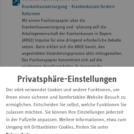
Krankenhausversorgung - Krankenkassen fordern
Reformen
Mit einem Positionspapier über die
Krankenhausversorgung und –planung will die
Arbeitsgemeinschaft der Krankenkassen in Bayern
(ARGE) Impulse für eine dringend erforderliche Debatte
setzen. Darin erklärt sich die ARGE bereit, den
angestrebten Veränderungsprozess aktiv mitzugestalten.
Das Positionspapier konzentriert sich auf die
wichtigsten Handlungsfelder. Es benennt die
bestehenden Probleme und Defizite in der Planung und
Privatsphäre-Einstellungen
Versorgung im stationären Sektor und formuliert
zugleich die konkreten Anpassungsmaßnahmen.
Der vdek verwendet Cookies und andere Funktionen, um
Ihnen einen sicheren und komfortablen Website-Besuch zu
ersatzkasse report, April 2019
ermöglichen. Entscheiden Sie selbst, welche Funktionen Sie
Prävention und Rehabilitation als Investition in die
zulassen möchten. Sie können Ihre Einstellungen jederzeit
Zukunft
in der Fußzeile anpassen. Weitere Informationen, etwa zum
Am 8. März 2019 fand im Johannesbad Bad Füssing ein
hochkarätig besetztes Gesprächsforum zum Thema
Umgang mit Drittanbieter-Cookies, finden Sie unter
„Prävention und Rehabilitation als Investition in die