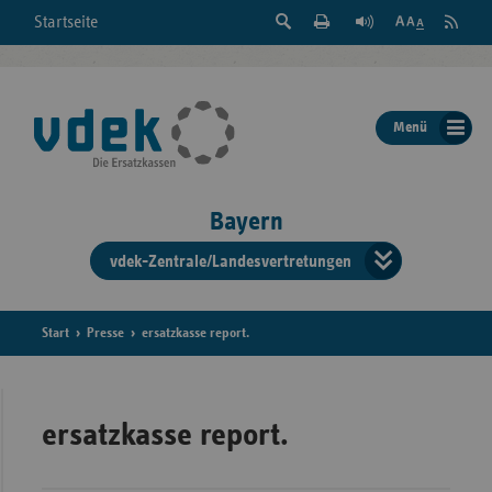
Suche
Seite
RSS
Startseite
Feed
einblenden
Drucken
abonni
Schrift
/
ausblenden
der
Menü
Seite
ändern
Bayern
vdek-Zentrale/Landesvertretungen
Verband
der
Ersatzka
Start
Presse
ersatzkasse report.
Bun
ersatzkasse report.