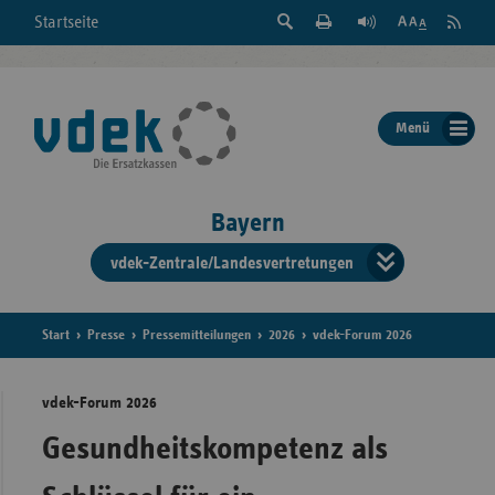
Suche
Seite
RSS
Startseite
Feed
einblenden
Drucken
abonni
Schrift
/
ausblenden
der
Menü
Seite
ändern
Bayern
vdek-Zentrale/Landesvertretungen
Verband
der
Ersatzka
Start
Presse
Pressemitteilungen
2026
vdek-Forum 2026
vdek-Forum 2026
Bun
Gesundheitskompetenz als