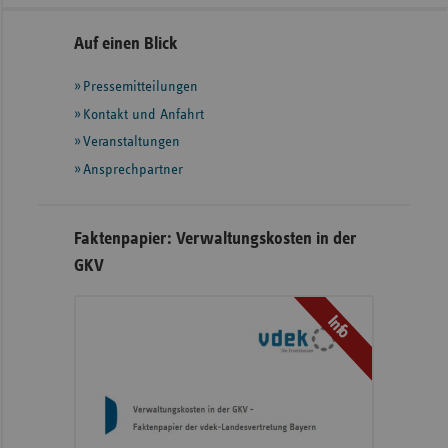
Seitennavigation
Seitenleiste
Auf einen Blick
mit
Pressemitteilungen
weiteren
Informationen
Kontakt und Anfahrt
Veranstaltungen
Ansprechpartner
Faktenpapier: Verwaltungskosten in der
GKV
Info