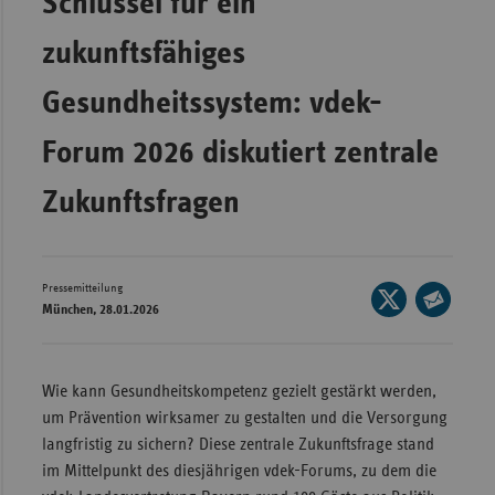
Schlüssel für ein
Wür
zukunftsfähiges
Bay
Gesundheitssystem: vdek-
Ber
Forum 2026 diskutiert zentrale
Bre
Ha
Zukunftsfragen
Hes
Mec
Vo
Pressemitteilung
Seite
München, 28.01.2026
auf
Nie
Seite
X
per
Nor
teilen
E-
Wes
Wie kann Gesundheitskompetenz gezielt gestärkt werden,
Mail
um Prävention wirksamer zu gestalten und die Versorgung
Rhe
teilen
langfristig zu sichern? Diese zentrale Zukunftsfrage stand
im Mittelpunkt des diesjährigen vdek-Forums, zu dem die
Saa