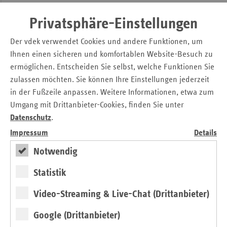
Finanzierer von Präventionsangeboten, sondern auch
Privatsphäre-Einstellungen
wichtige Gestalter und Multiplikatoren. Mir ist es deshalb
ein besonderes Anliegen, für mehr Kooperation auch
Der vdek verwendet Cookies und andere Funktionen, um
zwischen den Krankenkassen zu werben. Die Potenziale
Ihnen einen sicheren und komfortablen Website-Besuch zu
sind hier noch nicht ausgeschöpft! Sie alle sind Partner im
ermöglichen. Entscheiden Sie selbst, welche Funktionen Sie
Bündnis für Prävention und ich lade dazu ein, den
zulassen möchten. Sie können Ihre Einstellungen jederzeit
Masterplan Prävention gemeinsam mit Leben zu füllen.
in der Fußzeile anpassen. Weitere Informationen, etwa zum
Dafür danke ich bereits jetzt!“
Umgang mit Drittanbieter-Cookies, finden Sie unter
Fachliche Impulse aus Wissenschaft und Praxis lieferten Dr.
Datenschutz
.
Alexandra Fretian von der Technischen Universität München
Impressum
Details
und Björn-Ingemar Janssen vom Verband der
Ersatzkassen. In der Dialogrunde zur Zukunft der
Notwendig
Gesundheitskompetenz diskutierten sie anschließend
Statistik
gemeinsam mit Dr. Max Loy (StMGP) und Benjamin Laub
(Kassenärztliche Vereinigung Bayerns), wie
Video-Streaming & Live-Chat (Drittanbieter)
Gesundheitskompetenz in Bayern nachhaltig gestärkt
werden kann und welche politischen, wissenschaftlichen
Google (Drittanbieter)
und praktischen Schritte hierfür erforderlich sind.