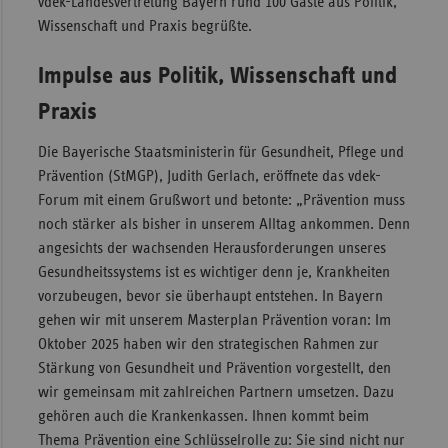
vdek-Landesvertretung Bayern rund 100 Gäste aus Politik,
Wissenschaft und Praxis begrüßte.
Sac
Sac
Impulse aus Politik, Wissenschaft und
An
Praxis
Sch
Ho
Die Bayerische Staatsministerin für Gesundheit, Pflege und
Prävention (StMGP), Judith Gerlach, eröffnete das vdek-
Thü
Forum mit einem Grußwort und betonte: „Prävention muss
noch stärker als bisher in unserem Alltag ankommen. Denn
angesichts der wachsenden Herausforderungen unseres
Gesundheitssystems ist es wichtiger denn je, Krankheiten
vorzubeugen, bevor sie überhaupt entstehen. In Bayern
gehen wir mit unserem Masterplan Prävention voran: Im
Oktober 2025 haben wir den strategischen Rahmen zur
Stärkung von Gesundheit und Prävention vorgestellt, den
wir gemeinsam mit zahlreichen Partnern umsetzen. Dazu
gehören auch die Krankenkassen. Ihnen kommt beim
Thema Prävention eine Schlüsselrolle zu: Sie sind nicht nur