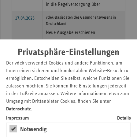
in die Regelversorgung über
Sac
vdek-Basisdaten des Gesundheitswesens in
17.04.2023
Sac
Deutschland
An
Neue Ausgabe erschienen
Sch
Ho
Sozialwahl 2023 gestartet
21.04.2023
Privatsphäre-Einstellungen
Deine Stimme. Deine Wahl.
Thü
Der vdek verwendet Cookies und andere Funktionen, um
17.05.2023
Erfolgreicher Kick-Off „Gesund arbeiten
Ihnen einen sicheren und komfortablen Website-Besuch zu
in der Pflege“
ermöglichen. Entscheiden Sie selbst, welche Funktionen Sie
zulassen möchten. Sie können Ihre Einstellungen jederzeit
Neuer Vertrag zum 1. August 2023
10.07.2023
in der Fußzeile anpassen. Weitere Informationen, etwa zum
Krankenhausgesellschaft und
Umgang mit Drittanbieter-Cookies, finden Sie unter
Krankenkassenverbände sichern
Datenschutz
.
weiterhin Qualität der
Impressum
Details
Schlaganfallversorgung in Bayern
Notwendig
Zur Landtagswahl 2023 in Bayern
10.07.2023