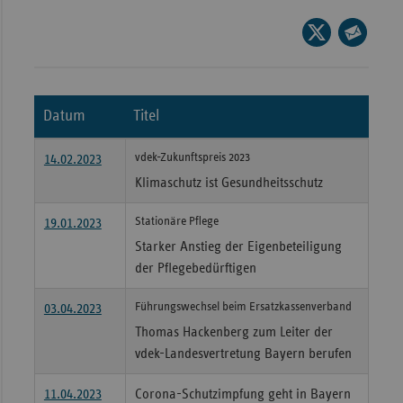
Wür
Seite
auf
Seite
Bay
X
per
Ber
teilen
E-
Datum
Titel
Bre
Mail
teilen
Ha
vdek-Zukunftspreis 2023
14.02.2023
Hes
Klimaschutz ist Gesundheitsschutz
Mec
Stationäre Pflege
19.01.2023
Vo
Starker Anstieg der Eigenbeteiligung
Nie
der Pflegebedürftigen
Nor
Führungswechsel beim Ersatzkassenverband
03.04.2023
Wes
Thomas Hackenberg zum Leiter der
Rhe
vdek-Landesvertretung Bayern berufen
11.04.2023
Corona-Schutzimpfung geht in Bayern
Saa