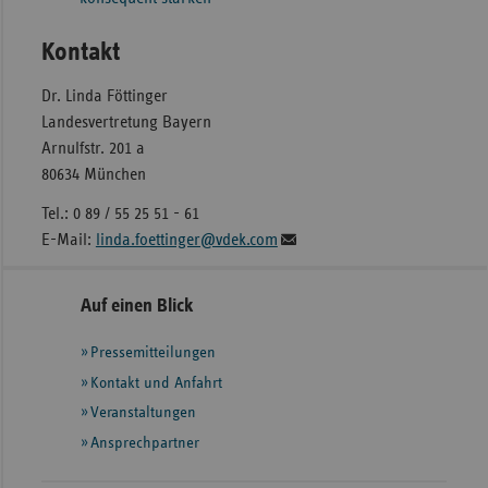
Kontakt
Dr. Linda Föttinger
Landesvertretung Bayern
Arnulfstr. 201 a
80634 München
Tel.: 0 89 / 55 25 51 - 61
E-Mail:
linda.foettinger@vdek.com
Seitennavigation
Seitenleiste
Auf einen Blick
mit
Pressemitteilungen
weiteren
Informationen
Kontakt und Anfahrt
Veranstaltungen
Ansprechpartner