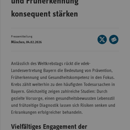
und Früherkennung
Wür
konsequent stärken
Bay
Ber
Pressemitteilung
Seite
Bre
München, 04.02.2026
auf
Seite
Ha
X
per
Hes
teilen
E-
Anlässlich des Weltkrebstags rückt die vdek-
Mec
Mail
Landesvertretung Bayern die Bedeutung von Prävention,
Vo
teilen
Früherkennung und Gesundheitskompetenz in den Fokus.
Krebs zählt weiterhin zu den häufigsten Todesursachen in
Nie
Bayern. Gleichzeitig zeigen zahlreiche Studien: Durch
Nor
gezielte Vorsorge, einen gesundheitsbewussten Lebensstil
Wes
und frühzeitige Diagnostik lassen sich Risiken senken und
Rhe
Erkrankungen erfolgreicher behandeln.
Vielfältiges Engagement der
Saa