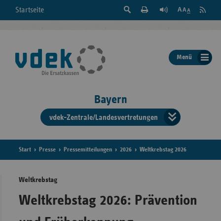
Suche
Seite
RSS
Startseite
Feed
einblenden
Drucken
abonni
Schrift
/
ausblenden
der
Menü
Seite
ändern
Bayern
vdek-Zentrale/Landesvertretungen
Verband
der
Ersatzka
Start
Presse
Pressemitteilungen
2026
Weltkrebstag 2026
Weltkrebstag
Bun
Weltkrebstag 2026: Prävention