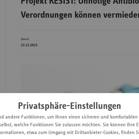
Projekt RESIST: Unnötige Antibio
Verordnungen können vermiede
Wür
Bay
Stand:
22.12.2021
Ber
Bre
Ha
Hes
Mec
Vo
Privatsphäre-Einstellungen
Nie
nd andere Funktionen, um Ihnen einen sicheren und komfortablen
Nor
elbst, welche Funktionen Sie zulassen möchten. Sie können Ihre Ei
Wes
formationen, etwa zum Umgang mit Drittanbieter-Cookies, finden S
Rhe