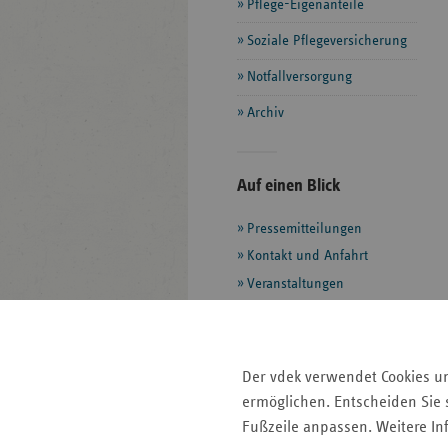
Pflege-Eigenanteile
Soziale Pflegeversicherung
Notfallversorgung
Archiv
Seitenleiste
Auf einen Blick
mit
Pressemitteilungen
weiteren
Informationen
Kontakt und Anfahrt
Veranstaltungen
Ansprechpartner
Der vdek verwendet Cookies u
Faktenpapier:
ermöglichen. Entscheiden Sie s
Verwaltungskosten in
Fußzeile anpassen. Weitere In
der GKV