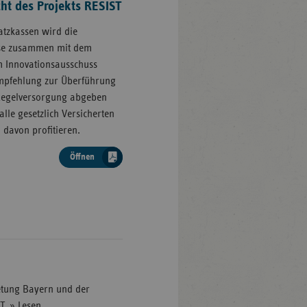
ht des Projekts RESIST
atzkassen wird die
sse zusammen mit dem
m Innovationsausschuss
Empfehlung zur Überführung
 Regelversorgung abgeben
lle gesetzlich Versicherten
 davon profitieren.
Öffnen
retung Bayern und der
T. » Lesen