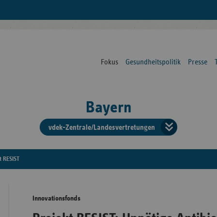
Fokus
Gesundheitspolitik
Presse
Bayern
vdek-Zentrale/Landesvertretungen
Verba
der
t RESIST
Ersat
Innovationsfonds
Bun