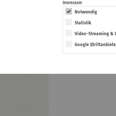
Impressum
Info
Notwendig
Statistik
Video-Streaming & L
Google (Drittanbiete
weiter