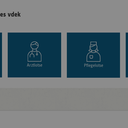
es vdek
Arztlotse
Pflegelotse