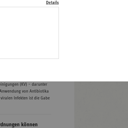
Details
Pfalz
rland
hsen
hsen-
halt
ch adäquate
leswig-
ch in Bayern erfolgreich
lstein
onsprojekt RESIST können
ringen
ten genutzt werden.
ärztlichen
reinigungen (KV) – darunter
e Anwendung von Antibiotika
iralen Infekten ist die Gabe
ordnungen können