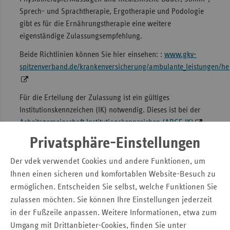
Sprech- und Sprachtherapie, Ergotherapie und Podologie
gibt es für die Ernährungstherapie eine weitere
eigenständige Zulassungsempfehlung.
Beide Richtlinien können Sie hier einsehen: :
www.gkv-
spitzenverband.de/krankenversicherung/ambulante_leistungen/he
Für die Erteilung der Zulassung ist ein gültiges
Institutionskennzeichen (IK) notwendig. Dieses ist bei der
Arbeitsgemeinschaft Institutionskennzeichen (ARGE IK)
zu beantragen.
Privatsphäre-Einstellungen
Nach erteilter Zulassung ist die Anmeldung zum
Der vdek verwendet Cookies und andere Funktionen, um
Datenaustausch
beizubringen.
Ihnen einen sicheren und komfortablen Website-Besuch zu
ermöglichen. Entscheiden Sie selbst, welche Funktionen Sie
Ablauf Antragstellung
zulassen möchten. Sie können Ihre Einstellungen jederzeit
Im Land Brandenburg besteht für die Bearbeitung und
in der Fußzeile anpassen. Weitere Informationen, etwa zum
Prüfung der Anträge auf Zulassung gemäß § 124 SGB V im
Umgang mit Drittanbieter-Cookies, finden Sie unter