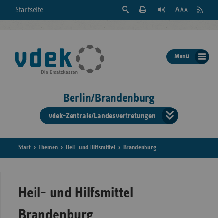
Suche
Seite
RSS
Startseite
Feed
einblenden
Drucken
abonni
Schrift
/
ausblenden
der
Menü
Seite
ändern
Berlin/Brandenburg
vdek-Zentrale/Landesvertretungen
Verband
der
Ersatzka
Start
Themen
Heil- und Hilfsmittel
Brandenburg
Bun
Heil- und Hilfsmittel
Brandenburg