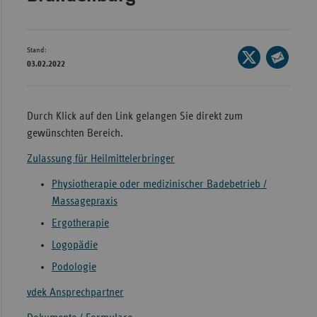
Wür
Bay
Stand:
Seite
03.02.2022
Ber
auf
Seite
X
per
Bre
teilen
E-
Durch Klick auf den Link gelangen Sie direkt zum
Ha
Mail
gewünschten Bereich.
Hes
teilen
Zulassung für Heilmittelerbringer
Mec
Vo
Physiotherapie oder medizinischer Badebetrieb /
Massagepraxis
Nie
Ergotherapie
Nor
Logopädie
Wes
Podologie
Rhe
vdek Ansprechpartner
Saa