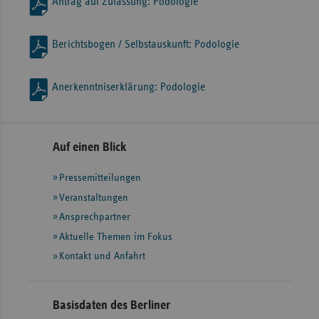
Antrag auf Zulassung: Podologie
Berichtsbogen / Selbstauskunft: Podologie
Anerkenntniserklärung: Podologie
Seitennavigation
Seitenleiste
Auf einen Blick
mit
Pressemitteilungen
weiteren
Informationen
Veranstaltungen
Ansprechpartner
Aktuelle Themen im Fokus
Kontakt und Anfahrt
Basisdaten des Berliner