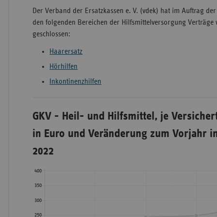
Der Verband der Ersatzkassen e. V. (vdek) hat im Auftrag der 
den folgenden Bereichen der Hilfsmittelversorgung Verträge
geschlossen:
Haarersatz
Hörhilfen
Inkontinenzhilfen
GKV - Heil- und Hilfsmittel, je Versicher
GKV - Heil- und Hilfsmittel, je
in Euro und Veränderung zum Vorjahr in
Versicherten/je Versicherter in
2022
Euro und Veränderung zum
Vorjahr in Prozent, 2017 bis 2022
Heil- und
Jahr
Hilfsmittel
Heilmittel
Hilfsmittel