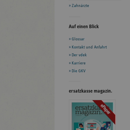
Zahnärzte
Seitenleiste
Auf einen Blick
mit
Glossar
weiteren
Informationen
Kontakt und Anfahrt
Der vdek
Karriere
Die GKV
ersatzkasse magazin.
ePaper