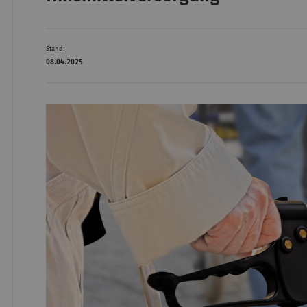
Bad
Stand:
Württe
08.04.2025
Bayern
Berlin
Breme
Hambu
Hessen
Meckle
Vorpo
Nieder
Nordrh
Westfa
Rheinl