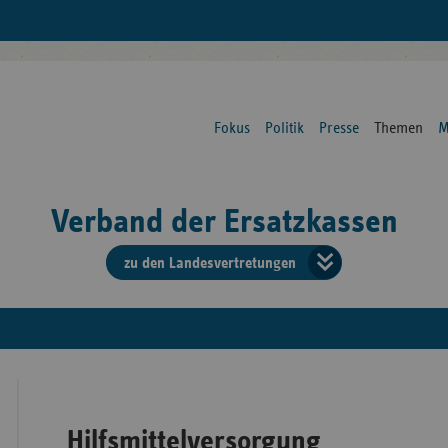
Fokus
Politik
Presse
Themen
M
Verband der Ersatzkassen
zu den Landesvertretungen
Verban
der
Ersatzk
vd
Hilfsmittelversorgung
Bundes