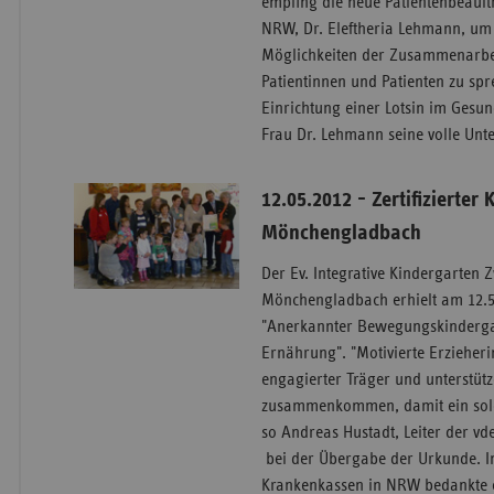
empfing die neue Patientenbeauft
NRW, Dr. Eleftheria Lehmann, um 
Möglichkeiten der Zusammenarbei
Patientinnen und Patienten zu spr
Einrichtung einer Lotsin im Gesun
Frau Dr. Lehmann seine volle Unte
12.05.2012 - Zertifizierter
Mönchengladbach
Der Ev. Integrative Kindergarten
Mönchengladbach erhielt am 12.5.
"Anerkannter Bewegungskinderga
Ernährung". "Motivierte Erzieheri
engagierter Träger und unterstüt
zusammenkommen, damit ein solch
so Andreas Hustadt, Leiter der v
bei der Übergabe der Urkunde. I
Krankenkassen in NRW bedankte e