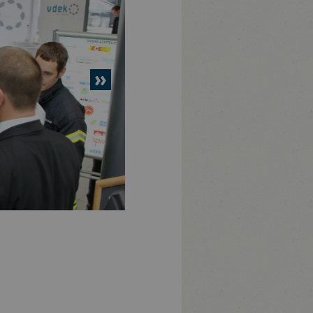
nächstes
Element
(v.l.n.r.): Michael Süllwold (vdek), Michael Scheff