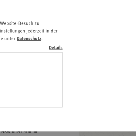
nächstes
Pfalz
Element
rland
 Website-Besuch zu
hsen
nstellungen jederzeit in der
hsen-
ie unter
Datenschutz
.
halt
Details
leswig-
lstein
d Alter NRW
Bärbel Brünger (vdek), Vorsitzende des Landesa
ringen
ätte Bärenstark erhält
 NRW überreicht die