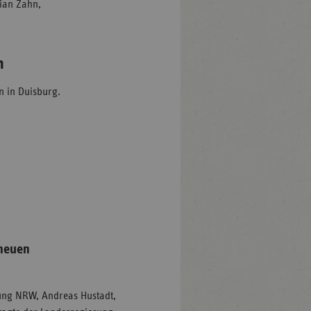
ian Zahn,
n
n in Duisburg.
 neuen
tung NRW, Andreas Hustadt,