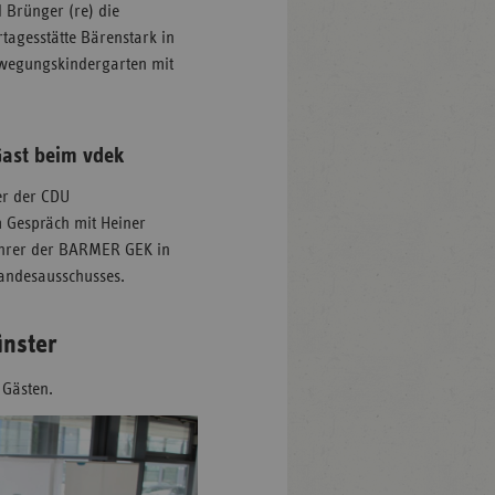
 Brünger (re) die
rtagesstätte Bärenstark in
ewegungskindergarten mit
Gast beim vdek
er der CDU
m Gespräch mit Heiner
ührer der BARMER GEK in
Landesausschusses.
ünster
 Gästen.