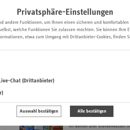
vorheriges
Privatsphäre-Einstellungen
Element
Saa
nd andere Funktionen, um Ihnen einen sicheren und komfortablen
Sac
elbst, welche Funktionen Sie zulassen möchten. Sie können Ihre Ei
Sac
formationen, etwa zum Umgang mit Drittanbieter-Cookies, finden S
An
Sch
Ho
Barbara Steffens, Ministerin für Gesundheit, Emanzipation, Pflege un
Thü
Einladung.pdf
ive-Chat (Drittanbieter)
Rede.pdf
r)
05.10.2012 - Kindertagesst
Auswahl bestätigen
Alle bestätigen
Urkunde
Im Namen aller Krankenkassen in