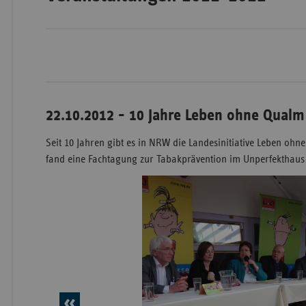
Wür
Bay
Ber
22.10.2012 - 10 Jahre Leben ohne Qualm
Bre
Seit 10 Jahren gibt es in NRW die Landesinitiative Leben oh
Ha
fand eine Fachtagung zur Tabakprävention im Unperfekthaus i
Hes
Mec
Vo
Nie
Nor
Wes
Rhe