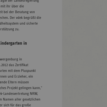
ragte der Landesregierung
mit ihr über die
t bei der Beratung von
echen. Der vdek begrüßt die
dheitssystem und sicherte
rstützung zu.
 Kindergarten in
 Zwergenburg in
2012 das Zertifikat
rten mit dem Pluspunkt
nnen und Erzieher, ein
zende Eltern müssen
es Projekt gelingen kann,"
dek-Landesvertretung NRW,
m Namen aller gesetzlichen
r sich für das große