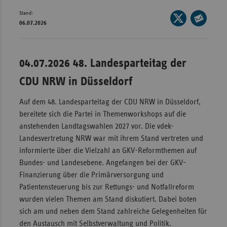
Stand:
Wür
Seite
06.07.2026
auf
Seite
Bay
X
per
Ber
teilen
E-
04.07.2026 48. Landesparteitag der
Bre
Mail
CDU NRW in Düsseldorf
teilen
Ha
Hes
Auf dem 48. Landesparteitag der CDU NRW in Düsseldorf,
bereitete sich die Partei in Themenworkshops auf die
Mec
anstehenden Landtagswahlen 2027 vor. Die vdek-
Vo
Landesvertretung NRW war mit ihrem Stand vertreten und
Nie
informierte über die Vielzahl an GKV-Reformthemen auf
Bundes- und Landesebene. Angefangen bei der GKV-
Nor
Finanzierung über die Primärversorgung und
Wes
Patientensteuerung bis zur Rettungs- und Notfallreform
Rhe
wurden vielen Themen am Stand diskutiert. Dabei boten
sich am und neben dem Stand zahlreiche Gelegenheiten für
den Austausch mit Selbstverwaltung und Politik.
Saa