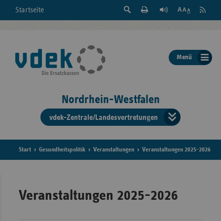
Suche
Seite
RSS
Startseite
Feed
einblenden
Drucken
abonni
Schrift
/
ausblenden
der
Menü
Seite
ändern
Nordrhein-Westfalen
vdek-Zentrale/Landesvertretungen
Verband
der
Ersatzka
Start
Gesundheitspolitik
Veranstaltungen
Veranstaltungen 2025-2026
Bun
Veranstaltungen 2025-2026