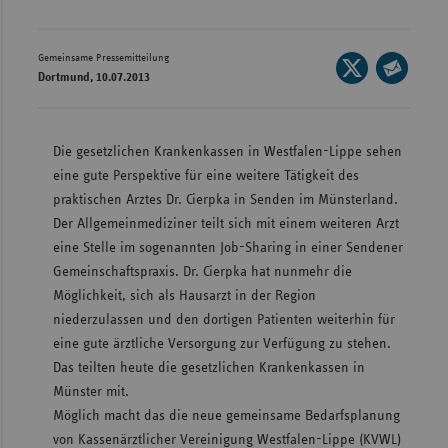
Wür
Gemeinsame Pressemitteilung
Seite
Bay
Dortmund, 10.07.2013
auf
Seite
Ber
X
per
Bre
teilen
E-
Die gesetzlichen Krankenkassen in Westfalen-Lippe sehen
Ha
Mail
eine gute Perspektive für eine weitere Tätigkeit des
teilen
praktischen Arztes Dr. Cierpka in Senden im Münsterland.
Hes
Der Allgemeinmediziner teilt sich mit einem weiteren Arzt
Mec
eine Stelle im sogenannten Job-Sharing in einer Sendener
Vo
Gemeinschaftspraxis. Dr. Cierpka hat nunmehr die
Nie
Möglichkeit, sich als Hausarzt in der Region
niederzulassen und den dortigen Patienten weiterhin für
Nor
eine gute ärztliche Versorgung zur Verfügung zu stehen.
Wes
Das teilten heute die gesetzlichen Krankenkassen in
Rhe
Münster mit.
Möglich macht das die neue gemeinsame Bedarfsplanung
von Kassenärztlicher Vereinigung Westfalen-Lippe (KVWL)
Saa