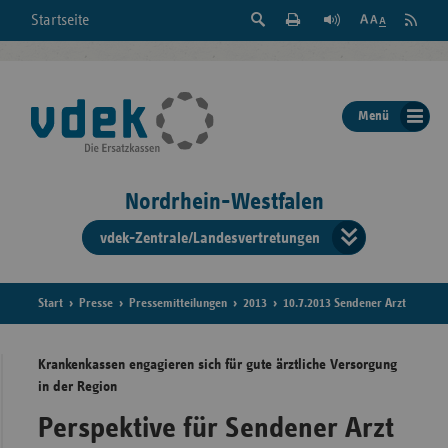
Suche
Seite
RSS
Startseite
Feed
einblenden
Drucken
abonni
Schrift
/
ausblenden
der
Menü
Seite
ändern
Nordrhein-Westfalen
vdek-Zentrale/Landesvertretungen
Verband
der
Ersatzka
Start
Presse
Pressemitteilungen
2013
10.7.2013 Sendener Arzt
Krankenkassen engagieren sich für gute ärztliche Versorgung
in der Region
Bun
Perspektive für Sendener Arzt