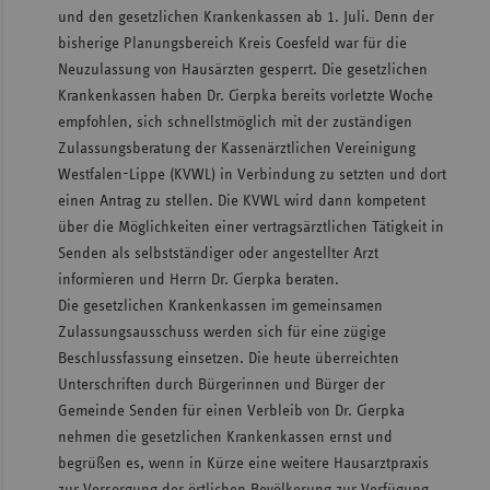
und den gesetzlichen Krankenkassen ab 1. Juli. Denn der
Sac
bisherige Planungsbereich Kreis Coesfeld war für die
Sac
Neuzulassung von Hausärzten gesperrt. Die gesetzlichen
An
Krankenkassen
haben Dr. Cierpka bereits vorletzte Woche
empfohlen, sich
schnellstmöglich mit der zuständigen
Sch
Zulassungsberatung der Kassenärztlichen Vereinigung
Ho
Westfalen-Lippe (KVWL) in Verbindung zu setzten und dort
Thü
einen Antrag zu stellen. Die KVWL wird dann kompetent
über die Möglichkeiten einer vertragsärztlichen Tätigkeit in
Senden als selbstständiger oder angestellter Arzt
informieren und Herrn Dr. Cierpka beraten.
Die gesetzlichen Krankenkassen im gemeinsamen
Zulassungsausschuss werden sich für eine zügige
Beschlussfassung einsetzen. Die heute überreichten
Unterschriften durch Bürgerinnen und Bürger der
Gemeinde Senden für einen Verbleib von Dr. Cierpka
nehmen die gesetzlichen Krankenkassen ernst und
begrüßen es, wenn in Kürze eine weitere Hausarztpraxis
zur Versorgung der örtlichen Bevölkerung zur Verfügung