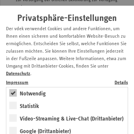
steht.
Die neue Bedarfsplanung kann künftig
flexibler und besser
Privatsphäre-Einstellungen
auf regionale Bedürfnisse eingehen. Das ist ganz im Sinne
der gesetzlichen Krankenkassen. Sie setzen sich dafür ein,
Der vdek verwendet Cookies und andere Funktionen, um
dass die Gelder für ärztliche Honorare nicht mit der
Ihnen einen sicheren und komfortablen Website-Besuch zu
Gießkanne verteilt, sondern gezielt dorthin fließen, wo sie
ermöglichen. Entscheiden Sie selbst, welche Funktionen Sie
dringend benötigt werden. Dieser Grundsatz sollte auch für
zulassen möchten. Sie können Ihre Einstellungen jederzeit
die innerärztliche Verteilung der Honorare unter den
in der Fußzeile anpassen. Weitere Informationen, etwa zum
Facharztgruppen gelten.
Umgang mit Drittanbieter-Cookies, finden Sie unter
Datenschutz
.
Impressum
Details
10.7.13 Ersatzkassenreport erschienen.pdf
Notwendig
Kontakt
Statistik
Christian Breidenbach
Video-Streaming & Live-Chat (Drittanbieter)
Pressesprecher
Verband der Ersatzkassen e.V. (vdek)
Google (Drittanbieter)