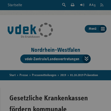
Suche
Seite
RSS
Startseite
Feed
einblenden
Drucken
abonni
Schrift
/
ausblenden
der
Menü
Seite
ändern
Nordrhein-Westfalen
vdek-Zentrale/Landesvertretungen
Verband
der
Ersatzka
Start
Presse
Pressemitteilungen
2019
01.10.2019 Prävention
Bun
Gesetzliche Krankenkassen
fördern kommunale