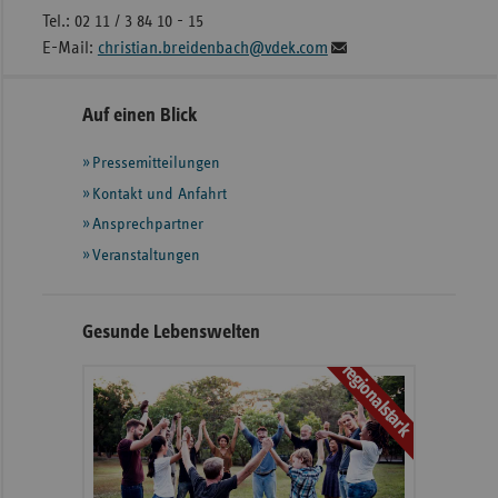
Tel.: 02 11 / 3 84 10 - 15
E-Mail:
christian.breidenbach@vdek.com
Seitennavigation
Seitenleiste
Auf einen Blick
mit
Pressemitteilungen
weiteren
Informationen
Kontakt und Anfahrt
Ansprechpartner
Veranstaltungen
Gesunde Lebenswelten
regionalstark