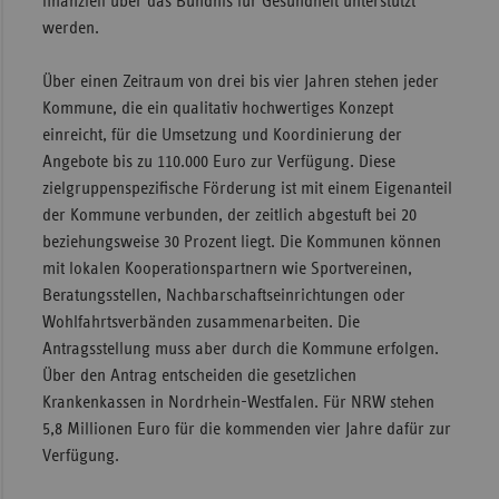
finanziell über das Bündnis für Gesundheit unterstützt
werden.
Sac
Sac
Über einen Zeitraum von drei bis vier Jahren stehen jeder
An
Kommune, die ein qualitativ hochwertiges Konzept
Sch
einreicht, für die Umsetzung und Koordinierung der
Ho
Angebote bis zu 110.000 Euro zur Verfügung. Diese
zielgruppenspezifische Förderung ist mit einem Eigenanteil
Thü
der Kommune verbunden, der zeitlich abgestuft bei 20
beziehungsweise 30 Prozent liegt. Die Kommunen können
mit lokalen Kooperationspartnern wie Sportvereinen,
Beratungsstellen, Nachbarschaftseinrichtungen oder
Wohlfahrtsverbänden zusammenarbeiten. Die
Antragsstellung muss aber durch die Kommune erfolgen.
Über den Antrag entscheiden die gesetzlichen
Krankenkassen in Nordrhein-Westfalen. Für NRW stehen
5,8 Millionen Euro für die kommenden vier Jahre dafür zur
Verfügung.