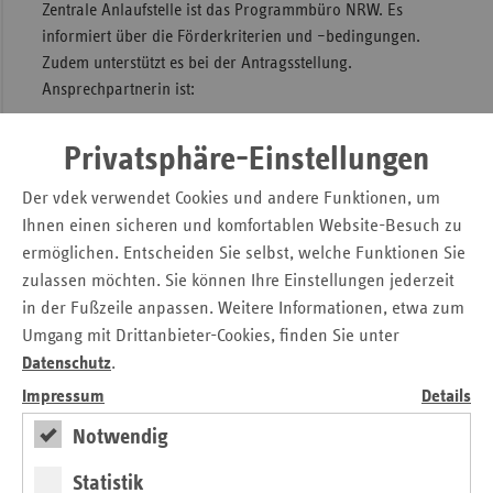
Zentrale Anlaufstelle ist das Programmbüro NRW. Es
informiert über die Förderkriterien und –bedingungen.
Zudem unterstützt es bei der Antragsstellung.
Ansprechpartnerin ist:
Verena Kochs
Privatsphäre-Einstellungen
Programmbüro des GKV-Bündnisses für Gesundheit
Nordrhein-Westfalen
Der vdek verwendet Cookies und andere Funktionen, um
c/o VIACTIV Krankenkasse
Ihnen einen sicheren und komfortablen Website-Besuch zu
Rather Kreuzweg 110 40472 Düsseldorf
ermöglichen. Entscheiden Sie selbst, welche Funktionen Sie
Telefon: 0211 28061-3148
zulassen möchten. Sie können Ihre Einstellungen jederzeit
E-Mail: verena.kochs@viactiv.de
in der Fußzeile anpassen. Weitere Informationen, etwa zum
Umgang mit Drittanbieter-Cookies, finden Sie unter
Weitere Informationen und die Antragsunterlagen finden
Datenschutz
.
Sie unter:
Impressum
Details
https://www.gkv-
buendnis.de/buendnisaktivitaeten/wir_in_den_laendern/nordrhei
Notwendig
Statistik