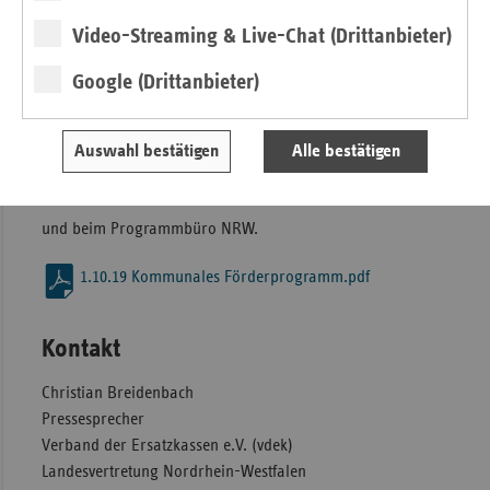
Zudem können Kommunen noch bis Ende 2019 beim
Aufbau gesundheitsfördernder Strukturen mit bis zu
Video-Streaming & Live-Chat (Drittanbieter)
250.000 Euro unterstützt werden. Hiermit abgedeckt sind
Google (Drittanbieter)
auch Personalressourcen, um Maßnahmen vor Ort zu
koordinieren und einzelne Akteure zu vernetzen. Weitere
Informationen erhalten Sie unter:
https://www.gkv-
Auswahl bestätigen
Alle bestätigen
buendnis.de/foerderprogramm/kommunales-
foerderprogramm
und beim Programmbüro NRW.
1.10.19 Kommunales Förderprogramm.pdf
Kontakt
Christian Breidenbach
Pressesprecher
Verband der Ersatzkassen e.V. (vdek)
Landesvertretung Nordrhein-Westfalen