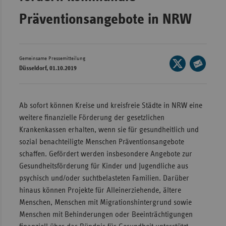
Wür
Präventionsangebote in NRW
Bay
Ber
Gemeinsame Pressemitteilung
Seite
Bre
Düsseldorf, 01.10.2019
auf
Seite
Ha
X
per
teilen
Hes
E-
Ab sofort können Kreise und kreisfreie Städte in NRW eine
Mail
weitere finanzielle Förderung der gesetzlichen
Mec
teilen
Krankenkassen erhalten, wenn sie für gesundheitlich und
Vo
sozial benachteiligte Menschen Präventionsangebote
Nie
schaffen. Gefördert werden insbesondere Angebote zur
Nor
Gesundheitsförderung für Kinder und Jugendliche aus
Wes
psychisch und/oder suchtbelasteten Familien. Darüber
hinaus können Projekte für Alleinerziehende, ältere
Rhe
Menschen, Menschen mit Migrationshintergrund sowie
Menschen mit Behinderungen oder Beeinträchtigungen
Saa