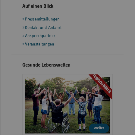
Seitennavigation
Seitenleiste
Auf einen Blick
mit
Pressemitteilungen
weiteren
Informationen
Kontakt und Anfahrt
Ansprechpartner
Veranstaltungen
Gesunde Lebenswelten
regionalstark
weiter