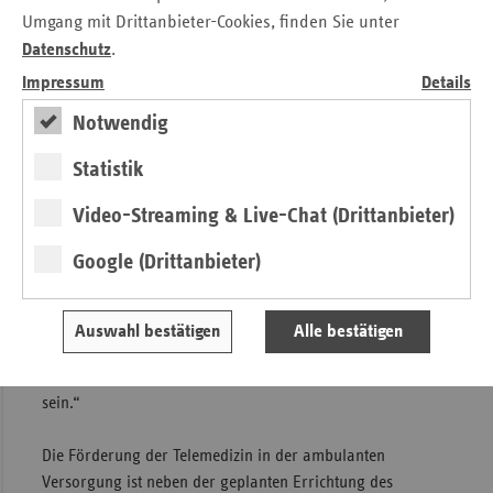
Ärzte als auch für Patienten – im Versorgungsalltag einen
Umgang mit Drittanbieter-Cookies, finden Sie unter
großen Nutzen darstellen. Ich begrüße die Initiative von
Datenschutz
.
Minister Laumann, den Ausbau der Telemedizin in NRW
Impressum
Details
finanziell zu fördern, daher sehr“, sagt Thomas Müller,
Vorstandsmitglied der Kassenärztlichen Vereinigung
Notwendig
Westfalen-Lippe.
Statistik
„Das Land leistet mit der Förderung einen wichtigen
Video-Streaming & Live-Chat (Drittanbieter)
Beitrag zum Ausbau der Telemedizin in NRW“, sagt Dirk
Ruiss, Leiter der vdek-Landesvertretung in NRW, im Namen
Google (Drittanbieter)
der gesetzlichen Krankenkassen. „Wir hoffen, dass die
neuen Fördermöglichkeiten stark angenommen und zu
einem Ausbau der bereits in der Regelversorgung
Auswahl bestätigen
Alle bestätigen
vorhandenen Ansätze führen werden. Ziel muss die
spürbare Verbesserung der Versorgung der Patienten
sein.“
Die Förderung der Telemedizin in der ambulanten
Versorgung ist neben der geplanten Errichtung des