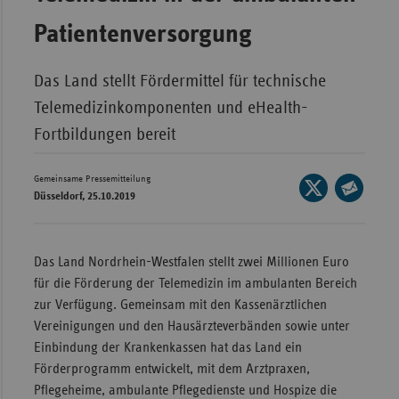
Wür
Patientenversorgung
Bay
Das Land stellt Fördermittel für technische
Ber
Telemedizinkomponenten und eHealth-
Bre
Fortbildungen bereit
Ha
Hes
Gemeinsame Pressemitteilung
Seite
Düsseldorf, 25.10.2019
auf
Mec
Seite
X
Vo
per
teilen
E-
Nie
Das Land Nordrhein-Westfalen stellt zwei Millionen Euro
Mail
für die Förderung der Telemedizin im ambulanten Bereich
Nor
teilen
zur Verfügung. Gemeinsam mit den Kassenärztlichen
Wes
Vereinigungen und den Hausärzteverbänden sowie unter
Rhe
Einbindung der Krankenkassen hat das Land ein
Förderprogramm entwickelt, mit dem Arztpraxen,
Pflegeheime, ambulante Pflegedienste und Hospize die
Saa