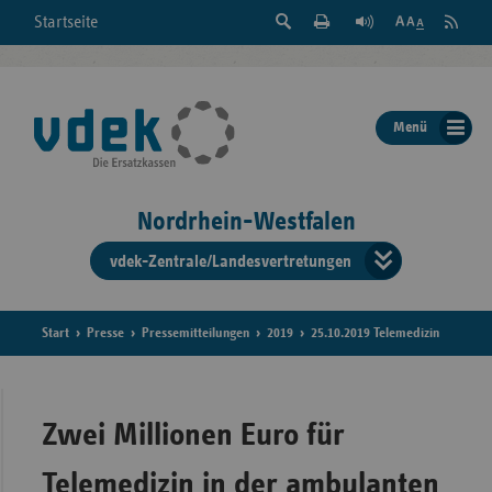
Suche
Seite
RSS
Startseite
Feed
einblenden
Drucken
abonni
Schrift
/
ausblenden
der
Menü
Seite
ändern
Nordrhein-Westfalen
vdek-Zentrale/Landesvertretungen
Verband
der
Ersatzka
Start
Presse
Pressemitteilungen
2019
25.10.2019 Telemedizin
Bun
Zwei Millionen Euro für
Telemedizin in der ambulanten