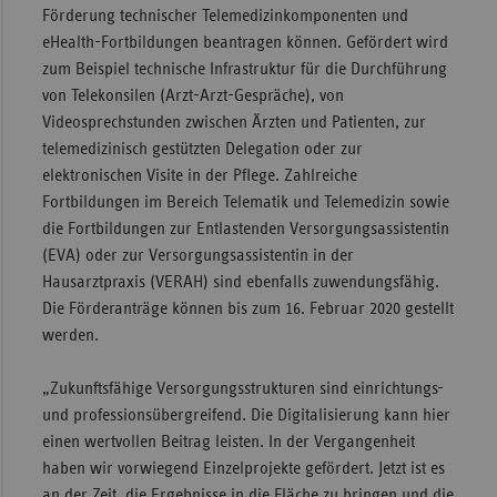
Förderung technischer Telemedizinkomponenten und
Sac
eHealth-Fortbildungen beantragen können.
Gefördert wird
zum Beispiel technische Infrastruktur für die Durchführung
Sac
von Telekonsilen (Arzt-Arzt-Gespräche), von
An
Videosprechstunden zwischen Ärzten und Patienten, zur
Sch
telemedizinisch gestützten Delegation oder zur
Ho
elektronischen Visite in der Pflege. Zahlreiche
Thü
Fortbildungen im Bereich Telematik und Telemedizin sowie
die Fortbildungen zur Entlastenden Versorgungsassistentin
(EVA) oder zur Versorgungsassistentin in der
Hausarztpraxis (VERAH) sind ebenfalls zuwendungsfähig.
Die Förderanträge können bis zum 16. Februar 2020 gestellt
werden.
„Zukunftsfähige Versorgungsstrukturen sind einrichtungs-
und professionsübergreifend. Die Digitalisierung kann hier
einen wertvollen Beitrag leisten. In der Vergangenheit
haben wir vorwiegend Einzelprojekte gefördert. Jetzt ist es
an der Zeit, die Ergebnisse in die Fläche zu bringen und die