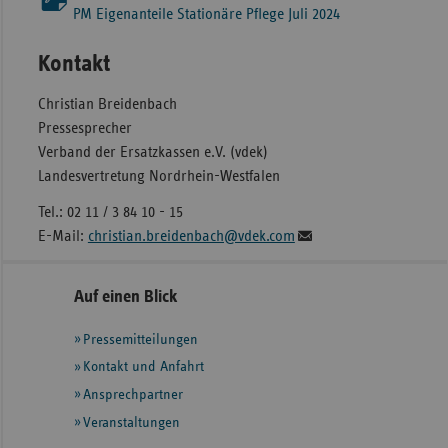
PM Eigenanteile Stationäre Pflege Juli 2024
Kontakt
Christian Breidenbach
Pressesprecher
Verband der Ersatzkassen e.V. (vdek)
Landesvertretung Nordrhein-Westfalen
Tel.: 02 11 / 3 84 10 - 15
E-Mail:
christian.breidenbach@vdek.com
Seitennavigation
Seitenleiste
Auf einen Blick
mit
Pressemitteilungen
weiteren
Informationen
Kontakt und Anfahrt
Ansprechpartner
Veranstaltungen