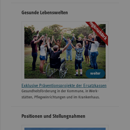
Gesunde Lebenswelten
regionalstark
weiter
Exklusive Präventionsprojekte der Ersatzkassen
Gesund­heits­­förderung in der Kommune, in Werk­
stätten, Pflege­einrichtungen und im Kranken­haus.
Positionen und Stellungnahmen