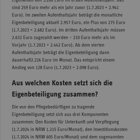
Eigenanteil von 3.200 Euro im ersten Aufenthaltsjahr. Das
sind 259 Euro mehr als ein Jahr zuvor (1.7.2023 = 2.941
Sac
Euro). Im zweiten Aufenthaltsjahr beträgt die monatliche
Sac
Eigenbeteiligung aktuell 2.957 Euro, ein Plus von 275 Euro
An
(1.7.2023 = 2.682 Euro). Im dritten Aufenthaltsjahr müssen
2.632 Euro zugezahlt werden – 210 Euro mehr als im
Sch
Vorjahr (1.7.2023 = 2.442 Euro). Ab dem vierten
Ho
Aufenthaltsjahr beträgt die Eigenbeteiligung dann
Thü
dauerhaft2.226 Euro im Monat. Das entspricht einem
Anstieg von 128 Euro (1.7.2023 = 2.098 Euro).
Aus welchen Kosten setzt sich die
Eigenbeteiligung zusammen?
Die von den Pflegebedürftigen zu tragende
Eigenbeteiligung setzt sich aus drei Komponenten
zusammen: Den Kosten für Unterkunft und Verpflegung
(1.7.2024 in NRW 1.215 Euro/Monat), den Investitionskosten
(1.7.2024 in NRW 605 Euro/Monat) und dem sogenannten