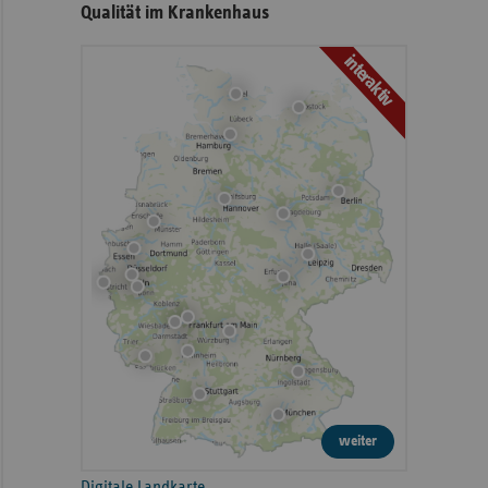
Qualität im Krankenhaus
interaktiv
weiter
Digitale Landkarte