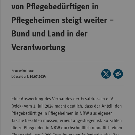
von Pflegebedürftigen in
Wür
Pflegeheimen steigt weiter –
Bay
Ber
Bund und Land in der
Bre
Verantwortung
Ha
Hes
Mec
Pressemitteilung
Seite
Düsseldorf, 10.07.2024
Vo
auf
Seite
X
Nie
per
teilen
E-
Nor
Eine Auswertung des Verbandes der Ersatzkassen e. V.
Mail
Wes
(vdek) vom 1. Juli 2024 macht deutlich, dass der Anteil, den
teilen
Pflegebedürftige in Pflegeheimen in NRW aus eigener
Rhe
Tasche bezahlen müssen, erneut angestiegen ist. So zahlen
die zu Pflegenden in NRW durchschnittlich monatlich einen
Saa