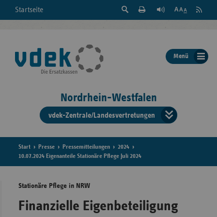
Suche
Seite
RSS
Startseite
Feed
einblenden
Drucken
abonni
Schrift
/
ausblenden
der
Menü
Seite
ändern
Nordrhein-Westfalen
vdek-Zentrale/Landesvertretungen
Verband
der
Ersatzka
Start
Presse
Pressemitteilungen
2024
10.07.2024 Eigenanteile Stationäre Pflege Juli 2024
Stationäre Pflege in NRW
Bun
Finanzielle Eigenbeteiligung