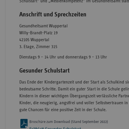
Schulstart“ und „Medienkompetenz“ im Gesundheitsamt statt
Anschrift und Sprechzeiten
Gesundheitsamt Wuppertal
Willy-Brandt-Platz 19
42105 Wuppertal
3. Etage, Zimmer 315
Dienstags 9 – 14 Uhr und donnerstags 9 – 13 Uhr
Gesunder Schulstart
Das Ende der Kindergartenzeit und der Start als Schulkind s
bedeutsame Schritte. Damit ein guter Start in die Schule gelin
Kindern in dieser wichtigen Übergangszeit verlässliche Partne
Kinder, die neugierig, angstfrei und voller Selbstvertrauen in
gute Chancen für eine positive Zeit in der Schule.
Broschüre zum Download (Stand September 2022)
Faltblatt Gesunder Schulstart