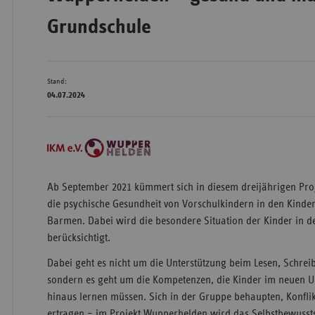
Grundschule
Wür
Stand:
Bay
04.07.2024
Ber
Bre
Ha
Hes
Ab September 2021 kümmert sich in diesem dreijährigen Pro
Mec
die psychische Gesundheit von Vorschulkindern in den Kinder
Vo
Barmen. Dabei wird die besondere Situation der Kinder in 
berücksichtigt.
Nie
Dabei geht es nicht um die Unterstützung beim Lesen, Schre
Nor
sondern es geht um die Kompetenzen, die Kinder im neuen 
Wes
hinaus lernen müssen. Sich in der Gruppe behaupten, Konflik
Rhe
ertragen – im Projekt Wupperhelden wird das Selbstbewusst