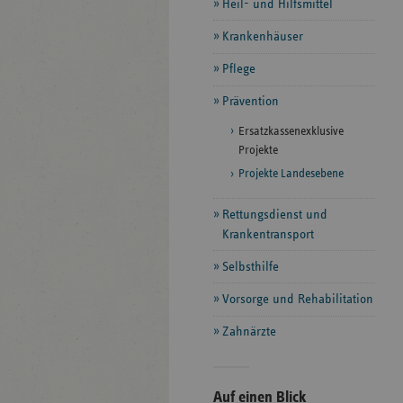
Heil- und Hilfsmittel
Krankenhäuser
Pflege
Prävention
Ersatzkassenexklusive
Projekte
Projekte Landesebene
Rettungsdienst und
Krankentransport
Selbsthilfe
Vorsorge und Rehabilitation
Zahnärzte
Seitenleiste
Auf einen Blick