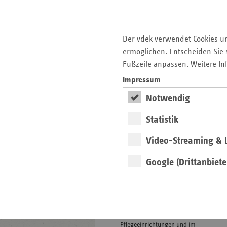
mit
Pressemitteilungen
weiteren
Informationen
Kontakt und Anfahrt
Der vdek verwendet Cookies u
Ansprechpartner
ermöglichen. Entscheiden Sie s
Veranstaltungen
Fußzeile anpassen. Weitere In
Impressum
Gesunde Lebenswelten
Notwendig
regionalstark
Statistik
Video-Streaming & L
weiter
Google (Drittanbiete
Exklusive
Präventionsprojekte der
Ersatzkassen
Gesund­heits­­förderung in der
Kommune, in Werk­stätten,
Pflege­einrichtungen und im