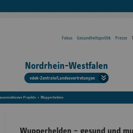
Fokus
Gesundheitspolitik
Presse
Nordrhein-Westfalen
vdek-Zentrale/Landesvertretungen
Verba
der
assenexklusive Projekte
Wupperhelden
Ersat
Wupperhelden – gesund und mut
Bun