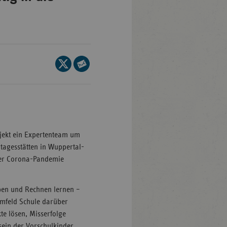
Baden-
ttemberg
ern
Seite
auf
Seite
lin/Brandenburg
X
per
men
teilen
E-
mburg
Mail
teilen
sen
jekt ein Expertenteam um
klenburg-
tagesstätten in Wuppertal-
rpommern
der Corona-Pandemie
dersachsen
iben und Rechnen lernen –
drhein-
Umfeld Schule darüber
tfalen
te lösen, Misserfolge
inland-
sein der Vorschulkinder