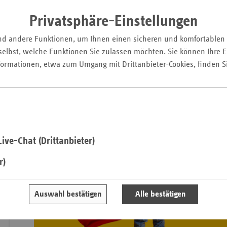
gestärkt, damit sie in der Grundschule besser zurecht komme
Privatsphäre-Einstellungen
Saa
Träger des Projektes ist der Verein „IKM – Inklusiv Kinder mi
nd andere Funktionen, um Ihnen einen sicheren und komfortablen
Wuppertal. Finanziert wird das Projekt vom Verband der Ersat
Sac
elbst, welche Funktionen Sie zulassen möchten. Sie können Ihre Ei
Interessen der Ersatzkassen in NRW vertritt. Kooperationspa
Sac
formationen, etwa zum Umgang mit Drittanbieter-Cookies, finden S
Soziale Stadt der Stadt Wuppertal und die Bergische Universi
An
Sch
Ho
Thü
ive-Chat (Drittanbieter)
r)
Auswahl bestätigen
Alle bestätigen