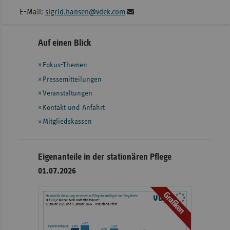
E-Mail:
sigrid.hansen@vdek.com
Seitennavigation
Seitenleiste
Auf einen Blick
mit
Fokus-Themen
weiteren
Informationen
Pressemitteilungen
Veranstaltungen
Kontakt und Anfahrt
Mitgliedskassen
Eigenanteile in der stationären Pflege
01.07.2026
Grafiken