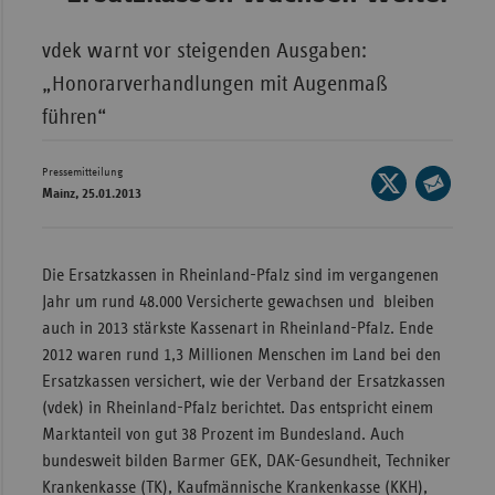
Wür
vdek warnt vor steigenden Ausgaben:
Bay
„Honorarverhandlungen mit Augenmaß
Ber
führen“
Bre
Pressemitteilung
Seite
Ha
Mainz, 25.01.2013
auf
Seite
Hes
X
per
teilen
Mec
E-
Die Ersatzkassen in Rheinland-Pfalz sind im vergangenen
Vo
Mail
Jahr um rund 48.000 Versicherte gewachsen und bleiben
teilen
Nie
auch in 2013 stärkste Kassenart in Rheinland-Pfalz. Ende
2012 waren rund 1,3 Millionen Menschen im Land bei den
Nor
Ersatzkassen versichert, wie der Verband der Ersatzkassen
Wes
(vdek) in Rheinland-Pfalz berichtet. Das entspricht einem
Rhe
Marktanteil von gut 38 Prozent im Bundesland. Auch
bundesweit bilden Barmer GEK, DAK-Gesundheit, Techniker
Krankenkasse (TK), Kaufmännische Krankenkasse (KKH),
Saa