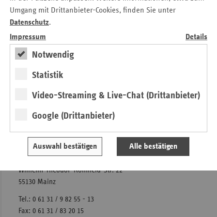
mit Ärzten und Krankenhäusern auf Landesebene „mit
Umgang mit Drittanbieter-Cookies, finden Sie unter
Augenmaß“ geführt werden.
Datenschutz
.
Impressum
Details
Notwendig
Downloads
Statistik
Druckversion der Pressemitteilung
Video-Streaming & Live-Chat (Drittanbieter)
Kontakt
Google (Drittanbieter)
Sigrid Hansen
Auswahl bestätigen
Alle bestätigen
Verband der Ersatzkassen e. V. (vdek)
Landesvertretung Rheinland-Pfalz
Wilhelm-Theodor-Römheld-Str. 22
55130 Mainz
Tel.: 0 61 31 / 9 82 55 - 13
Fax: 0 61 31 / 83 20 15