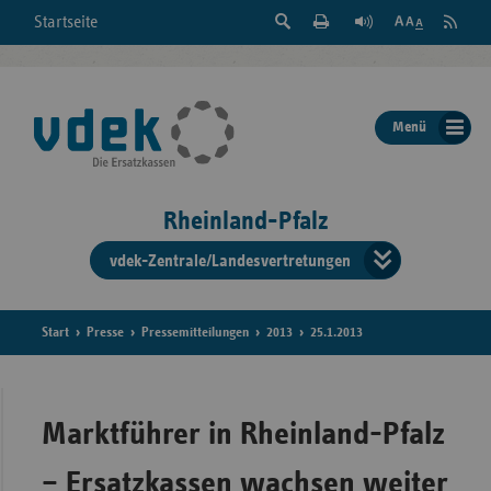
Suche
Seite
RSS
Startseite
Feed
einblenden
Drucken
abonni
Schrift
/
ausblenden
der
Menü
Seite
ändern
Rheinland-Pfalz
vdek-Zentrale/Landesvertretungen
Verband
der
Ersatzka
Start
Presse
Pressemitteilungen
2013
25.1.2013
Bun
Marktführer in Rheinland-Pfalz
– Ersatzkassen wachsen weiter