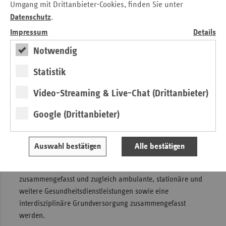
Perspektiven für sektorenübergreifende Versorgungsformen
Umgang mit Drittanbieter-Cookies, finden Sie unter
aufgezeigt hatte.
Datenschutz
.
Impressum
Details
Reiners, der bis zu seiner Pensionierung Referatsleiter in
den Gesundheitsministerien von Nordrhein-Westfalen und
Notwendig
Brandenburg war, betonte, auch ohne Gesetzesänderungen
könnten Modelle zur Sicherstellung der Versorgung
Statistik
vorangetrieben werden. Dazu bräuchte man jedoch den
Video-Streaming & Live-Chat (Drittanbieter)
Konsens der Akteure wie Kassenärztliche Vereinigung,
Gesetzliche Krankenkassen und Land. Als gutes Beispiel
Google (Drittanbieter)
hierfür im Land Rheinland-Pfalz nannte er das
Gesundheitszentrum Glantal im pfälzischen Meisenheim,
das auch bundesweit als Modell Beachtung findet. Hier
Auswahl bestätigen
Alle bestätigen
baut das Landeskrankenhaus mit Unterstützung vom Land
eine neue Klinik, in der zwei kleine Häuser
zusammengefasst und zugleich ambulante, stationäre und
weitere Gesundheitsdienstleistungen sowie eine
interdisziplinäre Grundversorgung zusammengefasst
werden.