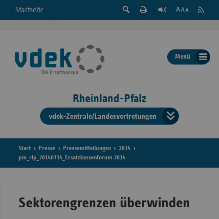
Suche
Seite
RSS
Startseite
Feed
einblenden
Drucken
abonni
Schrift
/
ausblenden
der
Menü
Seite
ändern
Rheinland-Pfalz
vdek-Zentrale/Landesvertretungen
Verband
der
Ersatzka
Start
Presse
Pressemitteilungen
2014
pm_rlp_20140714_Ersatzkassenforum 2014
Bun
Sektorengrenzen überwinden