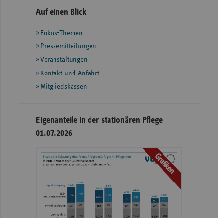
Seitennavigation
Seitenleiste
Auf einen Blick
mit
Fokus-Themen
weiteren
Informationen
Pressemitteilungen
Veranstaltungen
Kontakt und Anfahrt
Mitgliedskassen
Eigenanteile in der stationären Pflege
01.07.2026
Grafiken