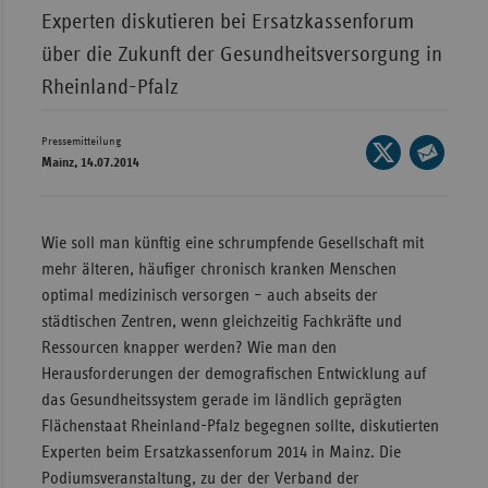
Experten diskutieren bei Ersatzkassenforum
Wür
über die Zukunft der Gesundheitsversorgung in
Bay
Rheinland-Pfalz
Ber
Pressemitteilung
Bre
Seite
Mainz, 14.07.2014
auf
Ha
Seite
X
per
Hes
teilen
E-
Wie soll man künftig eine schrumpfende Gesellschaft mit
Mec
Mail
mehr älteren, häufiger chronisch kranken Menschen
Vo
teilen
optimal medizinisch versorgen – auch abseits der
Nie
städtischen Zentren, wenn gleichzeitig Fachkräfte und
Ressourcen knapper werden? Wie man den
Nor
Herausforderungen der demografischen Entwicklung auf
Wes
das Gesundheitssystem gerade im ländlich geprägten
Rhe
Flächenstaat Rheinland-Pfalz begegnen sollte, diskutierten
Experten beim Ersatzkassenforum 2014 in Mainz. Die
Podiumsveranstaltung, zu der der Verband der
Saa