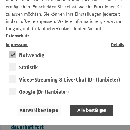
einer Erkrankung oder der Pflege eines Angehörigen - die
ermöglichen. Entscheiden Sie selbst, welche Funktionen Sie
Gesundheitsversorgung wird immer digitaler!
» Lesen
zulassen möchten. Sie können Ihre Einstellungen jederzeit
in der Fußzeile anpassen. Weitere Informationen, etwa zum
Umgang mit Drittanbieter-Cookies, finden Sie unter
Digitale Angebote des vdek:
Datenschutz
.
Impressum
Details
Notwendig
Statistik
Video-Streaming & Live-Chat (Drittanbieter)
Google (Drittanbieter)
Digitale Gesundheitsangebote
Auswahl bestätigen
Alle bestätigen
Ersatzkassen setzen „Gesund digital“
dauerhaft fort