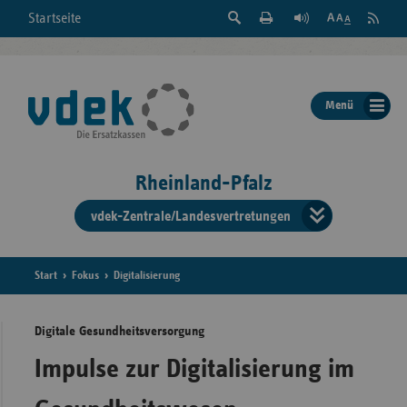
Suche
Seite
RSS
Startseite
Feed
einblenden
Drucken
abonni
Schrift
/
ausblenden
der
Menü
Seite
ändern
Rheinland-Pfalz
vdek-Zentrale/Landesvertretungen
Verband
der
Ersatzka
Start
Fokus
Digitalisierung
Digitale Gesundheitsversorgung
Bun
Impulse zur Digitalisierung im