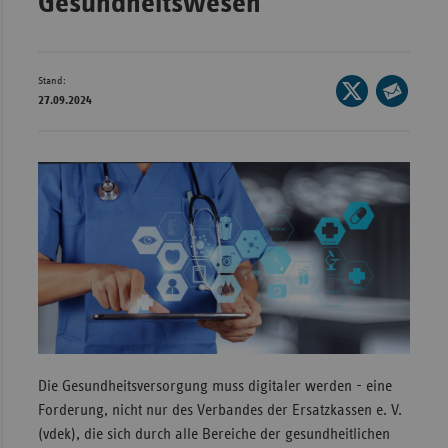
Gesundheitswesen
Wür
Bay
Stand:
Seite
Ber
27.09.2024
auf
Seite
Bre
X
per
teilen
E-
Ha
Mail
Hes
teilen
Mec
Vo
Nie
Nor
Wes
Rhe
Die Gesundheitsversorgung muss digitaler werden - eine
Forderung, nicht nur des Verbandes der Ersatzkassen e. V.
(vdek), die sich durch alle Bereiche der gesundheitlichen
Saa