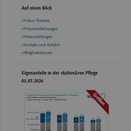
Seitennavigation
Seitenleiste
Auf einen Blick
mit
Fokus-Themen
weiteren
Informationen
Pressemitteilungen
Veranstaltungen
Kontakt und Anfahrt
Mitgliedskassen
Eigenanteile in der stationären Pflege
01.07.2026
Grafiken