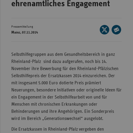
ehrenamtliches Engagement
Wür
Bay
Pressemitteilung
Seite
Ber
Mainz, 07.11.2014
auf
Seite
Bre
X
per
Ha
teilen
E-
Selbsthilfegruppen aus dem Gesundheitsbereich in ganz
Mail
Hes
Rheinland-Pfalz sind dazu aufgerufen, noch bis 14.
teilen
November ihre Bewerbung für den Rheinland-Pfälzischen
Mec
Selbsthilfepreis der Ersatzkassen 2014 einzureichen. Der
Vo
mit insgesamt 5.000 Euro dotierte Preis prämiert
Nie
Neuerungen, besondere Initiativen oder originelle Ideen für
Nor
ein Engagement in der Selbsthilfearbeit von und für
Wes
Menschen mit chronischen Erkrankungen oder
Behinderungen und ihre Angehörigen. Ein Sonderpreis
Rhe
wird im Bereich „Generationswechsel“ ausgelobt.
Die Ersatzkassen in Rheinland-Pfalz vergeben den
Saa