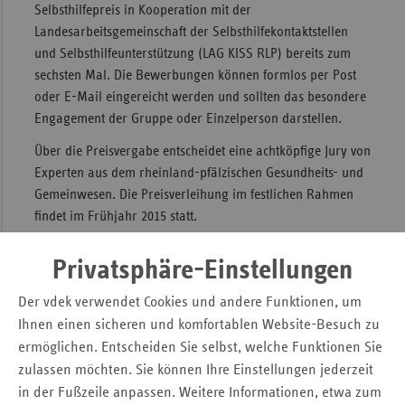
Selbsthilfepreis in Kooperation mit der
Sac
Landesarbeitsgemeinschaft der Selbsthilfekontaktstellen
und Selbsthilfeunterstützung (LAG KISS RLP) bereits zum
Sac
sechsten Mal. Die Bewerbungen können formlos per Post
An
oder E-Mail eingereicht werden und sollten das besondere
Sch
Engagement der Gruppe oder Einzelperson darstellen.
Ho
Über die Preisvergabe entscheidet eine achtköpfige Jury von
Thü
Experten aus dem rheinland-pfälzischen Gesundheits- und
Gemeinwesen. Die Preisverleihung im festlichen Rahmen
findet im Frühjahr 2015 statt.
Die Ausschreibung mit allen weiteren Informationen steht
Privatsphäre-Einstellungen
auf
www.vdek.com/LVen/RLP/html
Der vdek verwendet Cookies und andere Funktionen, um
Pressemitteilung
Ihnen einen sicheren und komfortablen Website-Besuch zu
ermöglichen. Entscheiden Sie selbst, welche Funktionen Sie
Ausschreibung Selbsthilfepreis 2014
zulassen möchten. Sie können Ihre Einstellungen jederzeit
in der Fußzeile anpassen. Weitere Informationen, etwa zum