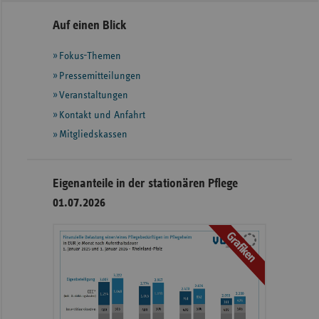
Seitennavigation
Seitenleiste
Auf einen Blick
mit
Fokus-Themen
weiteren
Informationen
Pressemitteilungen
Veranstaltungen
Kontakt und Anfahrt
Mitgliedskassen
Eigenanteile in der stationären Pflege
01.07.2026
Grafiken