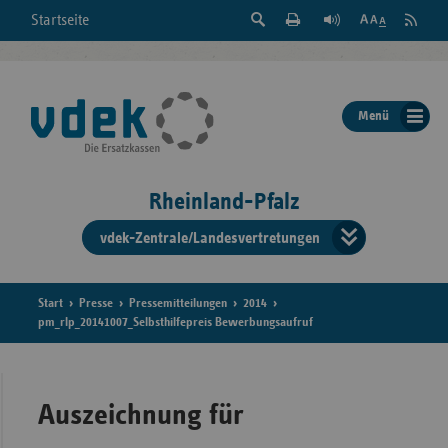
Suche
Seite
RSS
Startseite
Feed
einblenden
Drucken
abonni
Schrift
/
ausblenden
der
Menü
Seite
ändern
Rheinland-Pfalz
vdek-Zentrale/Landesvertretungen
Verband
der
Ersatzka
Start
Presse
Pressemitteilungen
2014
pm_rlp_20141007_Selbsthilfepreis Bewerbungsaufruf
Bun
Auszeichnung für