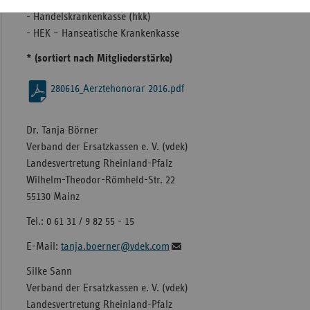
- Handelskrankenkasse (hkk)
- HEK – Hanseatische Krankenkasse
* (sortiert nach Mitgliederstärke)
280616_Aerztehonorar 2016.pdf
Dr. Tanja Börner
Verband der Ersatzkassen e. V. (vdek)
Landesvertretung Rheinland-Pfalz
Wilhelm-Theodor-Römheld-Str. 22
55130 Mainz
Tel.: 0 61 31 / 9 82 55 - 15
E-Mail:
tanja.boerner@vdek.com
Silke Sann
Verband der Ersatzkassen e. V. (vdek)
Landesvertretung Rheinland-Pfalz