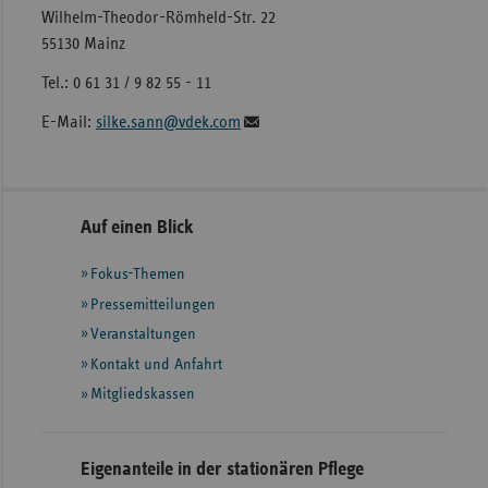
Wilhelm-Theodor-Römheld-Str. 22
55130 Mainz
Tel.: 0 61 31 / 9 82 55 - 11
E-Mail:
silke.sann@vdek.com
Seitennavigation
Seitenleiste
Auf einen Blick
mit
Fokus-Themen
weiteren
Informationen
Pressemitteilungen
Veranstaltungen
Kontakt und Anfahrt
Mitgliedskassen
Eigenanteile in der stationären Pflege