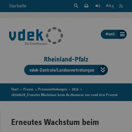
Suche
Seite
RSS
Startseite
Feed
einblenden
Drucken
abonni
Schrift
/
ausblenden
der
Menü
Seite
ändern
Rheinland-Pfalz
vdek-Zentrale/Landesvertretungen
Verband
der
Ersatzka
Start
Presse
Pressemitteilungen
2016
20160628_Erneutes Wachstum beim Arzthonorar um rund drei Prozent
Bun
Erneutes Wachstum beim