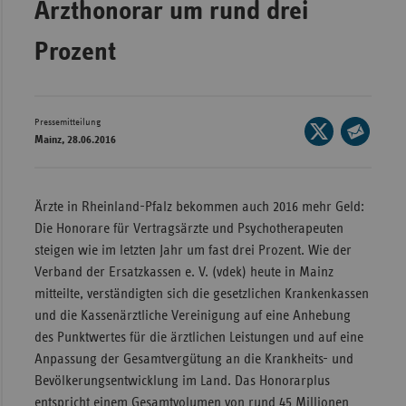
Arzthonorar um rund drei
Wür
Prozent
Bay
Ber
Bre
Pressemitteilung
Seite
Mainz, 28.06.2016
auf
Ha
Seite
X
per
Hes
teilen
E-
Ärzte in Rheinland-Pfalz bekommen auch 2016 mehr Geld:
Mec
Mail
Die Honorare für Vertragsärzte und Psychotherapeuten
Vo
teilen
steigen wie im letzten Jahr um fast drei Prozent. Wie der
Nie
Verband der Ersatzkassen e. V. (vdek) heute in Mainz
mitteilte, verständigten sich die gesetzlichen Krankenkassen
Nor
und die Kassenärztliche Vereinigung auf eine Anhebung
Wes
des Punktwertes für die ärztlichen Leistungen und auf eine
Rhe
Anpassung der Gesamtvergütung an die Krankheits- und
Bevölkerungsentwicklung im Land. Das Honorarplus
Saa
entspricht einem Gesamtvolumen von rund 45 Millionen