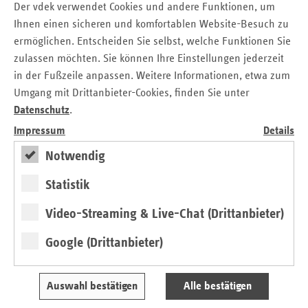
Der vdek verwendet Cookies und andere Funktionen, um
Grundlage der Beschlüsse des Erweiterten
Ihnen einen sicheren und komfortablen Website-Besuch zu
Bewertungsausschusses zur Vergütung
ermöglichen. Entscheiden Sie selbst, welche Funktionen Sie
psychotherapeutischer Leistungen erhalten Vertragsärzte
zulassen möchten. Sie können Ihre Einstellungen jederzeit
und Vertragspsychotherapeuten darüber hinaus
in der Fußzeile anpassen. Weitere Informationen, etwa zum
rückwirkend eine höhere Vergütung für die Jahre 2012 bis
Umgang mit Drittanbieter-Cookies, finden Sie unter
zum dritten Quartal 2015, sofern sie für das entsprechende
Quartal Widerspruch gegen ihren Honorarbescheid
Datenschutz
.
eingelegt hatten.
Impressum
Details
Der Verband der Ersatzkassen e.V. (vdek) ist
Notwendig
Interessenvertretung und Dienstleistungsunternehmen aller
Statistik
sechs Ersatzkassen, die zusammen über 1,3 Millionen
Menschen in Rheinland-Pfalz versichern.
Video-Streaming & Live-Chat (Drittanbieter)
- Techniker Krankenkasse (TK)
Google (Drittanbieter)
- BARMER GEK
- DAK-Gesundheit
Auswahl bestätigen
Alle bestätigen
- KKH Kaufmännische Krankenkasse