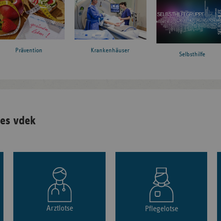
Prävention
Krankenhäuser
Selbsthilfe
es vdek
Arztlotse
Pflegelotse