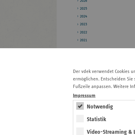
2026
2025
2024
2023
2022
2021
Pressestelle
Bildarchiv
Der vdek verwendet Cookies u
ermöglichen. Entscheiden Sie s
Seitenleiste
Auf einen Blick
Fußzeile anpassen. Weitere In
mit
Impressum
Fokus-Themen
weiteren
Notwendig
Informationen
Pressemitteilungen
Veranstaltungen
Statistik
Kontakt und Anfahrt
Video-Streaming & L
Mitgliedskassen