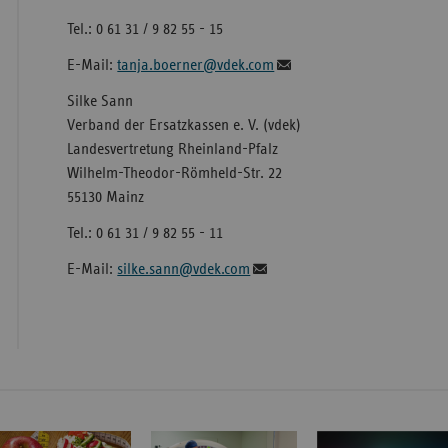
Tel.: 0 61 31 / 9 82 55 - 15
E-Mail:
tanja.boerner@vdek.com
Silke Sann
Verband der Ersatzkassen e. V. (vdek)
Landesvertretung Rheinland-Pfalz
Wilhelm-Theodor-Römheld-Str. 22
55130 Mainz
Tel.: 0 61 31 / 9 82 55 - 11
E-Mail:
silke.sann@vdek.com