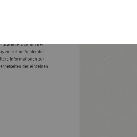
eine Stimme abgeben.“
Pfalz
lle wahlberechtigten
rland
t erhalten. Die roten
hsen
ostenlos zurückgesendet
hsen-
eiligen
halt
der BARMER GEK mit der
agen erst im September
leswig-
eitere Informationen zur
lstein
ernetseiten der einzelnen
ringen