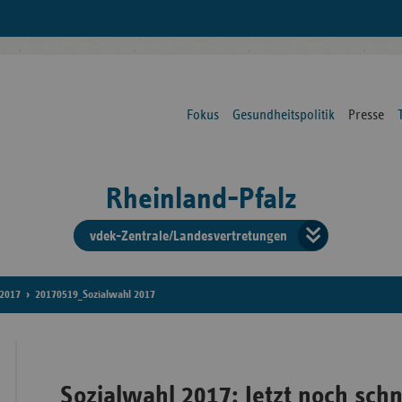
Fokus
Gesundheitspolitik
Presse
Rheinland-Pfalz
vdek-Zentrale/Landesvertretungen
Verba
der
2017
20170519_Sozialwahl 2017
Ersat
Sozialwahl 2017: Jetzt noch sch
Bun