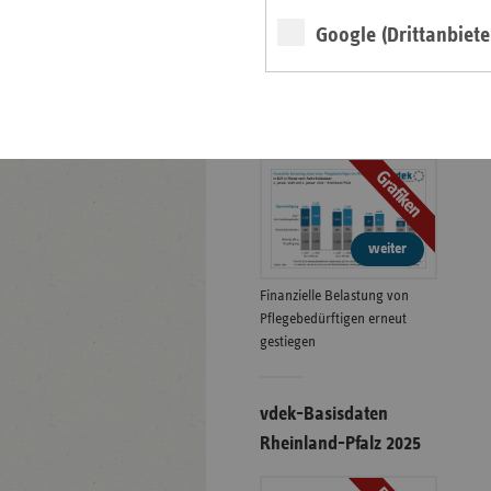
Google (Drittanbiete
Eigenanteile in der
stationären Pflege
01.07.2026
Grafiken
weiter
Finanzielle Belastung von
Pflegebedürftigen erneut
gestiegen
vdek-Basisdaten
Rheinland-Pfalz 2025