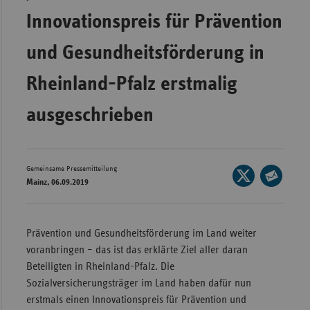
Innovationspreis für Prävention
Wür
Bay
und Gesundheitsförderung in
Ber
Rheinland-Pfalz erstmalig
Bre
ausgeschrieben
Ha
Hes
Mec
Gemeinsame Pressemitteilung
Seite
Vo
Mainz, 06.09.2019
auf
Seite
Nie
X
per
teilen
Nor
E-
Prävention und Gesundheitsförderung im Land weiter
Wes
Mail
voranbringen – das ist das erklärte Ziel aller daran
teilen
Rhe
Beteiligten in Rheinland-Pfalz. Die
Sozialversicherungsträger im Land haben dafür nun
erstmals einen Innovationspreis für Prävention und
Saa