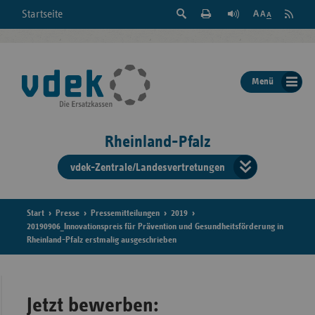
Suche
Seite
RSS
Startseite
Feed
einblenden
Drucken
abonni
Schrift
/
ausblenden
der
Menü
Seite
ändern
Rheinland-Pfalz
vdek-Zentrale/Landesvertretungen
Verband
der
Ersatzka
Start
Presse
Pressemitteilungen
2019
20190906_Innovationspreis für Prävention und Gesundheitsförderung in
Rheinland-Pfalz erstmalig ausgeschrieben
Bun
Jetzt bewerben: