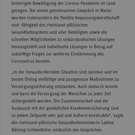
bisherigen Bewältigung der Corona-Pandemie im Land
Sac
gezogen. Bei einem gemeinsamen Gespräch in Mainz
wurden insbesondere die flexible Anpassungsbereitschaft
Sac
und -fähigkeit des rheinland-pfälzischen
An
Gesundheitssystems und aller Beteiligten sowie die
Sch
schnellen Möglichkeiten zu unbürokratischen Lösungen
Ho
herausgestellt und individuelle Lösungen in Bezug auf
Thü
zukünftige Fragen zur weiteren Eindämmung des
Coronavirus beraten.
„In der herausfordernden Situation sind spontan und im
besten Dialog vielfältige und passgenaue Maßnahmen zu
Versorgungssicherung entstanden. Auch dadurch konnte
und kann die Versorgung der Menschen zu jeder Zeit
sichergestellt werden. Die Zusammenarbeit und der
Austausch mit der gesetzlichen Krankenversicherung sind
zu jedem Zeitpunkt sehr gut und äußerst konstruktiv“, sagte
die rheinland-pfälzische Gesundheitsministerin Sabine
Bätzing-Lichtenthäler anlässlich des Gespräches.