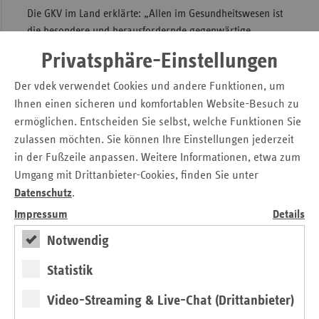
Die GKV im Land erklärte: „Allen im Gesundheitswesen ist
die besondere und herausfordernde gegenwärtige
Situation bewusst. Es ist daher erfreulich, dass das
Privatsphäre-Einstellungen
wichtige Zusammenspiel von Krankenkassen,
Leistungserbringern und Politik so reibungslos verläuft und
Der vdek verwendet Cookies und andere Funktionen, um
das Wohl der Menschen in Rheinland-Pfalz stets für alle
Ihnen einen sicheren und komfortablen Website-Besuch zu
Beteiligten an erster Stelle stand, steht und stehen wird. Die
ermöglichen. Entscheiden Sie selbst, welche Funktionen Sie
Umsetzung der vielfältigen Rettungsschirme im Sinne der
zulassen möchten. Sie können Ihre Einstellungen jederzeit
Vertragspartner und auch flexible Vereinfachungen in
in der Fußzeile anpassen. Weitere Informationen, etwa zum
bilateralen Absprachen zu einzelnen Leistungserbringern
Umgang mit Drittanbieter-Cookies, finden Sie unter
wie Apotheken, Krankenhäusern oder Hilfsmittellieferanten
Datenschutz
.
sind nur zwei wichtige Beispiele hierfür.“
Impressum
Details
Gemeinsames Anliegen des Gesundheitsministeriums und
Notwendig
der gesetzlichen Krankenkassen ist es, dass die Versicherten
wichtige Untersuchungs- und Impftermine auch in der
Statistik
derzeitigen Situation weiterhin wahrnehmen. Aus Angst
vor einer möglichen Ansteckung mit dem Corona-Virus
Video-Streaming & Live-Chat (Drittanbieter)
haben viele Patienten den Gang in die Arztpraxis bislang