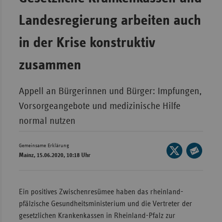
Wür
Landesregierung arbeiten auch
Bay
in der Krise konstruktiv
Ber
zusammen
Bre
Ha
Appell an Bürgerinnen und Bürger: Impfungen,
Hes
Vorsorgeangebote und medizinische Hilfe
Mec
normal nutzen
Vo
Nie
Gemeinsame Erklärung
Seite
Mainz, 15.06.2020, 10:18 Uhr
auf
Nor
Seite
X
Wes
per
teilen
E-
Rhe
Ein positives Zwischenresümee haben das rheinland-
Mail
pfälzische Gesundheitsministerium und die Vertreter der
teilen
gesetzlichen Krankenkassen in Rheinland-Pfalz zur
Saa