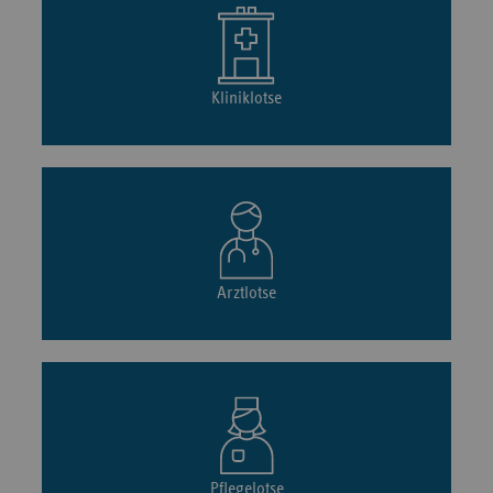
Kliniklotse
Arztlotse
Pflegelotse