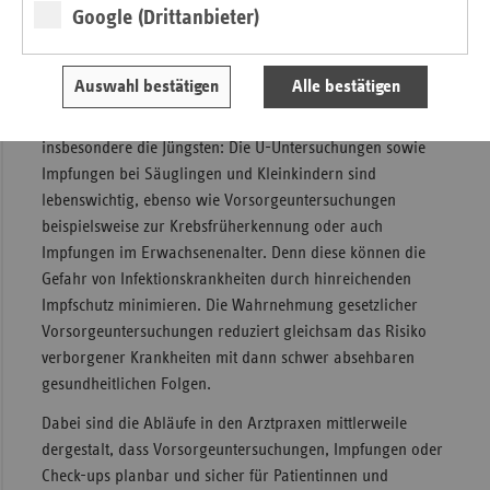
Google (Drittanbieter)
vermieden. Die Sorge vor einer Infektion mit dem COVID-
19-Erreger ist nach wie vor verständlich. Aber daraus
resultiert, dass oftmals auch wichtige
Auswahl bestätigen
Alle bestätigen
Vorsorgeuntersuchungen oder Impfungen aufgeschoben
oder versäumt wurden. Im Fokus stehen dabei
insbesondere die Jüngsten: Die U-Untersuchungen sowie
Impfungen bei Säuglingen und Kleinkindern sind
lebenswichtig, ebenso wie Vorsorgeuntersuchungen
beispielsweise zur Krebsfrüherkennung oder auch
Impfungen im Erwachsenenalter. Denn diese können die
Gefahr von Infektionskrankheiten durch hinreichenden
Impfschutz minimieren. Die Wahrnehmung gesetzlicher
Vorsorgeuntersuchungen reduziert gleichsam das Risiko
verborgener Krankheiten mit dann schwer absehbaren
gesundheitlichen Folgen.
Dabei sind die Abläufe in den Arztpraxen mittlerweile
dergestalt, dass Vorsorgeuntersuchungen, Impfungen oder
Check-ups planbar und sicher für Patientinnen und