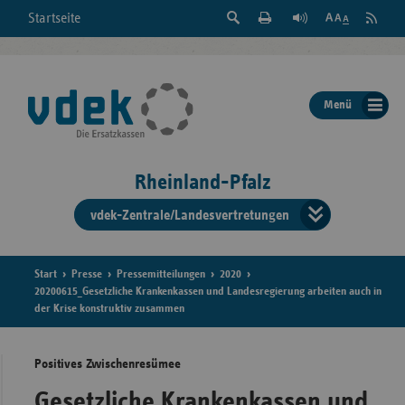
Suche
Seite
RSS
Startseite
Feed
einblenden
Drucken
abonni
Schrift
/
ausblenden
der
Menü
Seite
ändern
Rheinland-Pfalz
vdek-Zentrale/Landesvertretungen
Verband
der
Ersatzka
Start
Presse
Pressemitteilungen
2020
20200615_Gesetzliche Krankenkassen und Landesregierung arbeiten auch in
der Krise konstruktiv zusammen
Bun
Positives Zwischenresümee
Gesetzliche Krankenkassen und