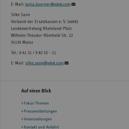
E-Mail:
tanja.boerner@vdek.com
Silke Sann
Verband der Ersatzkassen e. V. (vdek)
Landesvertretung Rheinland-Pfalz
Wilhelm-Theodor-Römheld-Str. 22
55130 Mainz
Tel.: 0 61 31 / 9 82 55 - 11
E-Mail:
silke.sann@vdek.com
Seitennavigation
Seitenleiste
Auf einen Blick
mit
Fokus-Themen
weiteren
Informationen
Pressemitteilungen
Veranstaltungen
Kontakt und Anfahrt